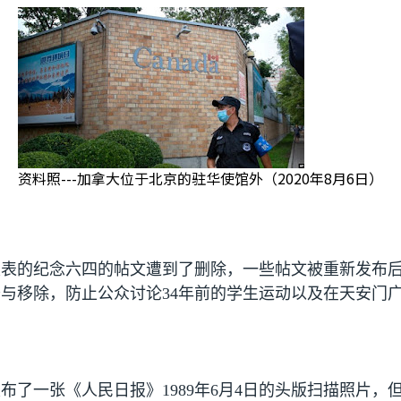
资料照---加拿大位于北京的驻华使馆外（2020年8月6日）
发表的纪念六四的帖文遭到了删除，一些帖文被重新发布
查与移除，防止公众讨论
34
年前的学生运动以及在天安门
发布了一张《人民日报》
1989
年
6
月
4
日的头版扫描照片，