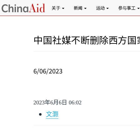
关于
新闻
运动
参与事工
中国社媒不断删除西方国
6/06/2023
2023
年
6
月
6
日
06:02
文灏