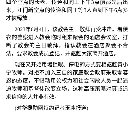
四个堂点的长老、传道和同工下午
3
点前都先后出
来，江门新堂点的传道和同工等
3
人直到下午
6
点多
才被释放。
2023
年
6
月
4
日，该教会主日敬拜再受冲击。着便
衣的警察进入教会临时租来聚会的酒店会议室，打
断了教会的主日敬拜，指认教会在酒店聚会不合
法，要求教会成员登记，并驱赶大家离开酒店。
现在又开始用堵锁眼、停电的方式变相驱赶黄小
宁牧师。对拒不加入三自的家庭教会政府采取零容
忍的态度，不惜动用公权力和社会闲散人员一起逼
迫牧师和基督徒改变立场，这种高压策略对真诚追
求信仰的人并非有效。
(
对华援助网特约记者玉冰报道
)