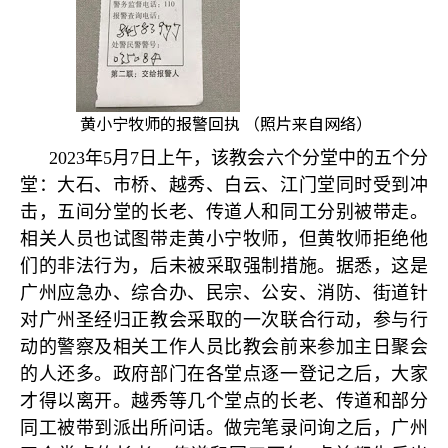
黄小宁牧师的报警回执 （照片来自网络）
2023
年
5
月
7
日上午，该教会六个分堂中的五个分
堂：大石、市桥、越秀、白云、江门堂同时受到冲
击，五间分堂的长老、传道人和同工分别被带走。
相关人员也试图带走黄小宁牧师，但黄牧师拒绝他
们的非法行为，后未被采取强制措施。据悉，这是
广州应急办、综合办、民宗、公安、消防、街道针
对广州圣经归正教会采取的一次联合行动，参与行
动的警察及相关工作人员比教会前来参加主日聚会
的人还多。政府部门在各堂点逐一登记之后，大家
才得以离开。越秀等几个堂点的长老、传道和部分
同工被带到派出所问话。做完笔录问询之后，广州