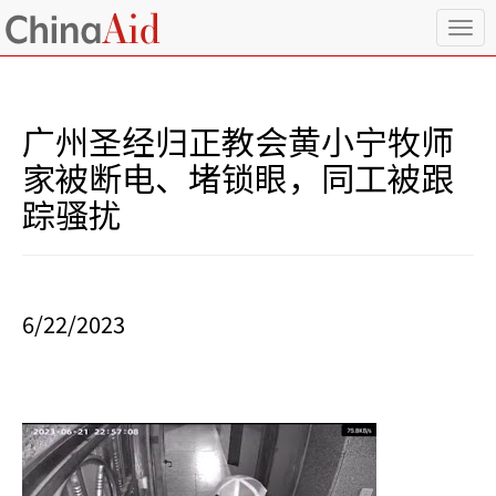
T
o
g
g
l
广州圣经归正教会黄小宁牧师
e
n
家被断电、堵锁眼，同工被跟
a
踪骚扰
v
i
g
a
t
i
6/22/2023
o
n