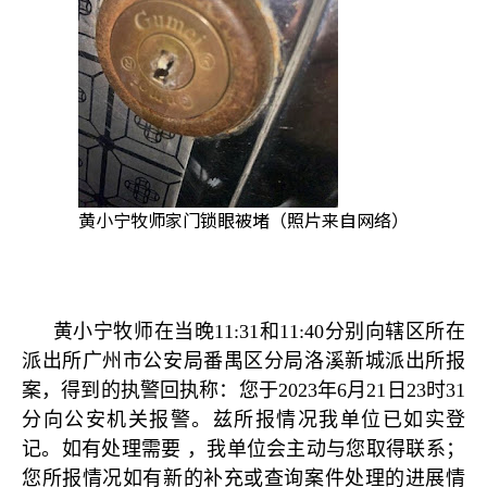
黄小宁牧师家门锁眼被堵（照片来自网络）
黄小宁牧师在当晚
11:31
和
11:40
分别向辖区所在
派出所广州市公安局番禺区分局洛溪新城派出所报
案，得到的执警回执称：您于
2023
年
6
月
21
日
23
时
31
分向公安机关报警。兹所报情况我单位已如实登
记。如有处理需要
，我单位会主动与您取得联系；
您所报情况如有新的补充或查询案件处理的进展情