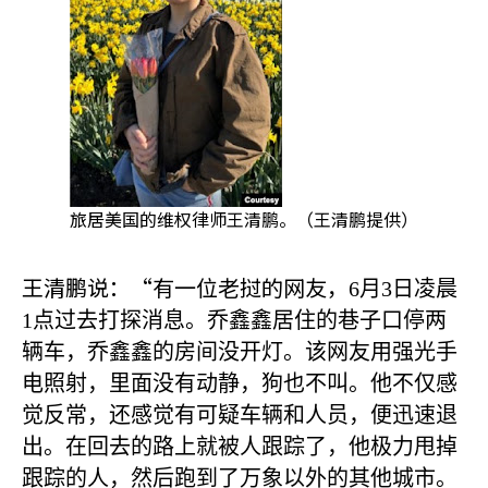
旅居美国的维权律师王清鹏。（王清鹏提供）
王清鹏说：“有一位老挝的网友，
6
月
3
日凌晨
1
点过去打探消息。乔鑫鑫居住的巷子口停两
辆车，乔鑫鑫的房间没开灯。该网友用强光手
电照射，里面没有动静，狗也不叫。他不仅感
觉反常，还感觉有可疑车辆和人员，便迅速退
出。在回去的路上就被人跟踪了，他极力甩掉
跟踪的人，然后跑到了万象以外的其他城市。