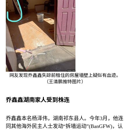
网友发现乔鑫鑫失踪前租住的房屋墙壁上疑似有血迹。
（王清鹏推特图片）
乔鑫鑫湖南家人受到株连
乔鑫鑫本名杨泽伟，湖南祁东县人。今年
3
月，他连
同其他海外民主人士发动“拆墙运动”
(BanGFW)
，认