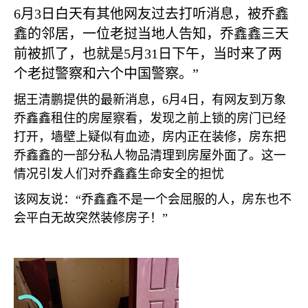
6
月
3
日白天有其他网友过去打听消息，被乔鑫
鑫的邻居，一位老挝当地人告知，乔鑫鑫三天
前被抓了，也就是
5
月
31
日下午，当时来了两
个老挝警察和六个中国警察。”
据王清鹏提供的最新消息，
6
月
4
日，有网友到万象
乔鑫鑫租住的房屋察看，发现之前上锁的房门已经
打开，墙壁上疑似有血迹，房内正在装修，房东把
乔鑫鑫的一部分私人物品清理到房屋外面了。这一
情况引发人们对乔鑫鑫生命安全的担忧
该网友说：“乔鑫鑫不是一个会屈服的人，房东也不
会平白无故突然装修房子！”