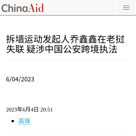
T
o
g
g
l
拆墙运动发起人乔鑫鑫在老挝
e
n
失联 疑涉中国公安跨境执法
a
v
i
g
a
6/04/2023
t
i
o
n
2023
年
6
月
4
日
20:51
高锋