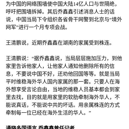
为中国的网络围墙使中国大陆
14
亿人口与世隔绝，
呼吁把围墙拆掉。其后乔鑫鑫引述消息人士的话
说，中国当局下令组织各省骨干网警到北京与“境外
网军”进行一个月专项会战。
王清鹏说，近期乔鑫鑫在湖南的家属受到株连。
王清鹏说：“据乔鑫鑫说，当局层层施加压力，到他
家里告诉他家人，让他家人通知他删除所有的信
息，不要说中国不好，还劝他回国等等。就是当局
平时维稳海外华人国内家属的那一套。只要人在海
外想享受言论自由，当地的维稳人员基本都会到家
里去找，目的就是用家里的软肋牵制海外华人，不
能说真话，不能说中共的坏话。用亲属株连的方式
牵制每一位已经在海外生活的华人。”
通晓多国语言 乔鑫鑫曾任记者