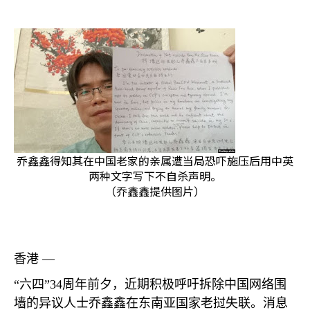
乔鑫鑫得知其在中国老家的亲属遭当局恐吓施压后用中英
两种文字写下不自杀声明。
（乔鑫鑫提供图片）
香港 —
“六四”
34
周年前夕，近期积极呼吁拆除中国网络围
墙的异议人士乔鑫鑫在东南亚国家老挝失联。消息