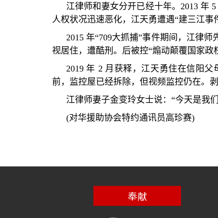
江律师和妻女分开已经十年。
2013
年
人权状况迅速恶化，江天勇遭遇
“
建三江事
2015
年
“709
大抓捕
”
事件期间，江律师
视居住，遭酷刑。后被控
“
煽动颠覆国家政
2019
年
2
月获释，江天勇住在信阳父
前，监控屋已经拆除，但视频监控仍在。
江律师妻子金变玲女士说：
“
今天是我
(
对华援助协会特约通讯员高珍赛
)
奉献