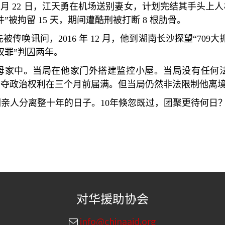
5
月
22
日，江天勇在机场送别妻女，计划完结其手头上人
件
”
被拘留
15
天，期间遭酷刑被打断
8
根肋骨。
先被传唤讯问，
2016
年
12
月，他到湖南长沙探望
“709
大
权罪
”
判囚两年。
母家中。当局在他家门外搭建监控小屋。当局没有任何
剥夺政治权利在三个月前届满。但当局仍然非法限制他离
们亲人分离整十年的日子。
10
年倏忽既过，团聚更待何日
对华援助协会
info@chinaaid.org