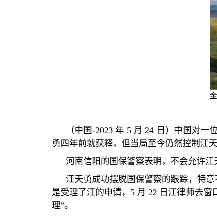
金
（中国
-2023
年
5
月
24
日）中国对一
勇四年前就获释，但当局至今仍然控制江
河南信阳的国保警察表明，不会允许江
江天勇成功摆脱国保警察的跟踪，特意
是受理了江的申请，
5
月
22
日江律师去窗
理
”
。