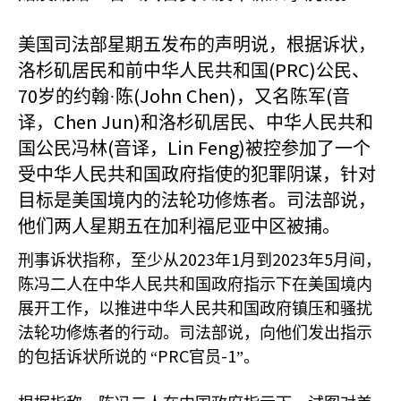
美国司法部星期五发布的声明说，根据诉状，
(PRC)
洛杉矶居民和前中华人民共和国
公民、
70
(John Chen)
(
岁的约翰·陈
，又名陈军
音
Chen Jun)
译，
和洛杉矶居民、中华人民共和
(
Lin Feng)
国公民冯林
音译，
被控参加了一个
受中华人民共和国政府指使的犯罪阴谋，针对
目标是美国境内的法轮功修炼者。司法部说，
他们两人星期五在加利福尼亚中区被捕。
2023
1
2023
5
刑事诉状指称，至少从
年
月到
年
月间，
陈冯二人在中华人民共和国政府指示下在美国境内
展开工作，以推进中华人民共和国政府镇压和骚扰
法轮功修炼者的行动。司法部说，向他们发出指示
PRC
-1
的包括诉状所说的
“
官员
”。