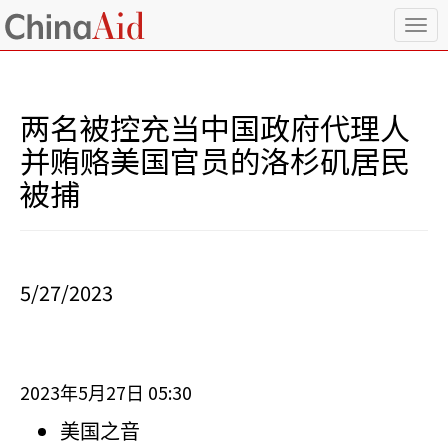
T
o
g
g
l
两名被控充当中国政府代理人
e
n
并贿赂美国官员的洛杉矶居民
a
被捕
v
i
g
a
t
i
5/27/2023
o
n
2023
5
27
05:30
年
月
日
美国之音