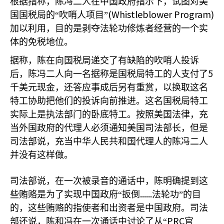
根据指称，陈冯二人在中国政府指示下，试图对美
(Whistleblower Program)
国国税局的“吹哨人项目”
加以利用，目的是剥夺法轮功修炼者经营的一个实
体的免税地位。
据称，陈在向国税局递交了有缺陷的吹哨人投诉
5
后，陈冯二人向一名据称是国税局特工的人支付了
千美元现金，还答应事成后另有重赏，以换取这名
特工协助把他们的投诉向前推进。这名国税局特工
实际上是执法部门的卧底特工。按照美国法律，充
当外国政府的代理人必须通知美国司法部长，但是
司法部说，充当中华人民共和国代理人的陈冯二人
并没有这样做。
司法部说，在一次被录音的通话中，陈明确提到这
......
些贿赂是为了实现中国政府“扳倒
法轮功”的目
的，这些贿赂的指使者和出资者是中国政府。司法
PRC
部还说，陈和冯在一次通话中讨论了从“
官