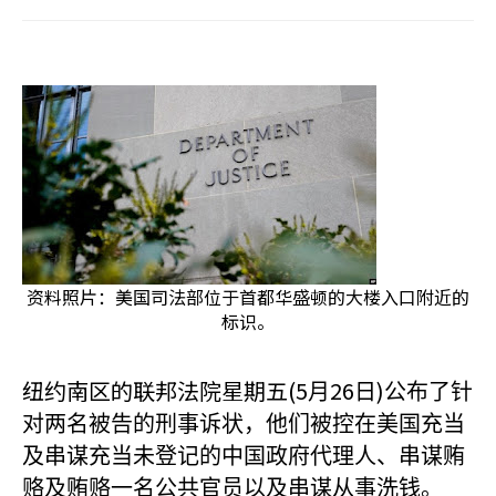
资料照片：美国司法部位于首都华盛顿的大楼入口附近的
标识。
纽约南区的联邦法院星期五(5
26
)
月
日
公布了针
对两名被告的刑事诉状，他们被控在美国充当
及串谋充当未登记的中国政府代理人、串谋贿
赂及贿赂一名公共官员以及串谋从事洗钱。