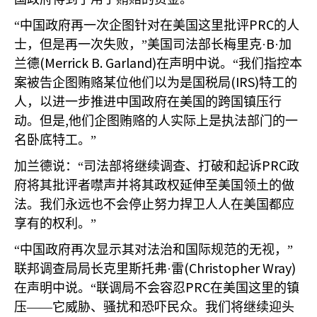
PRC
“中国政府再一次企图针对在美国这里批评
的人
B
士，但是再一次失败，”美国司法部长梅里克·
·加
(Merrick B. Garland)
兰德
在声明中说。“我们指控本
(IRS)
案被告企图贿赂某位他们以为是国税局
特工的
人，以进一步推进中国政府在美国的跨国镇压行
,
动。但是
他们企图贿赂的人实际上是执法部门的一
名卧底特工。”
PRC
加兰德说：“司法部将继续调查、打破和起诉
政
府将其批评者噤声并将其政权延伸至美国领土的做
法。我们永远也不会停止努力捍卫人人在美国都应
享有的权利。”
“中国政府再次显示其对法治和国际规范的无视，”
(Christopher Wray)
联邦调查局局长克里斯托弗·雷
PRC
在声明中说。“联调局不会容忍
在美国这里的镇
压——它威胁、骚扰和恐吓民众。我们将继续迎头