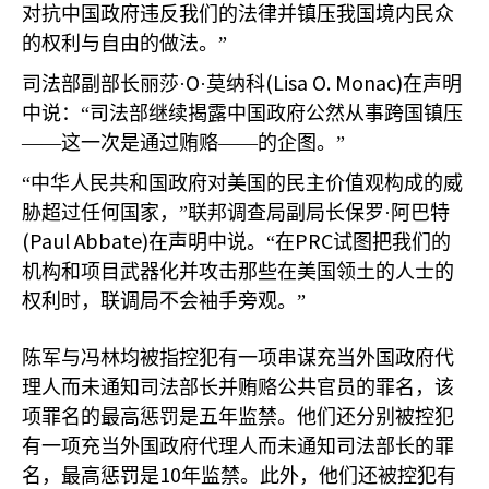
对抗中国政府违反我们的法律并镇压我国境内民众
的权利与自由的做法。”
O
(Lisa O. Monac)
司法部副部长丽莎·
·莫纳科
在声明
中说：“司法部继续揭露中国政府公然从事跨国镇压
——这一次是通过贿赂——的企图。”
“中华人民共和国政府对美国的民主价值观构成的威
胁超过任何国家，”联邦调查局副局长保罗·阿巴特
(Paul Abbate)
PRC
在声明中说。“在
试图把我们的
机构和项目武器化并攻击那些在美国领土的人士的
权利时，联调局不会袖手旁观。”
陈军与冯林均被指控犯有一项串谋充当外国政府代
理人而未通知司法部长并贿赂公共官员的罪名，该
项罪名的最高惩罚是五年监禁。他们还分别被控犯
有一项充当外国政府代理人而未通知司法部长的罪
10
名，最高惩罚是
年监禁。此外，他们还被控犯有