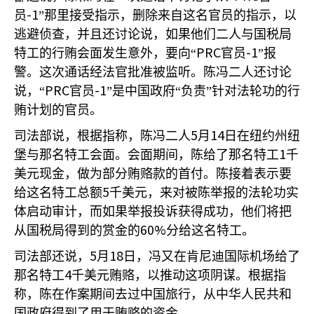
-1
员
”那里接受指示，删除来自这名官员的指示，以
逃避侦查，并且还讨论说，如果他们二人与国税局
PRC
-1
特工的行贿会面发生意外，要向“
官员
”报
警。这次通话经法官批准被监听。陈冯二人还讨论
PRC
-1
说，“
官员
”是中国政府“负责”针对法轮功的行
贿计划的官员。
5
14
司法部说，根据指称，陈冯二人
月
日在纽约州纽
1
堡与那名特工会面。会面期间，陈给了那名特工
千
美元现金，做为部分贿赂款的首付。陈接着表示要
5
给这名特工总额
千美元，来对被陈举报的法轮功实
体启动审计，而如果举报投诉获得成功，他们将把
60%
从国税局得到的赏金的
分给这名特工。
5
18
司法部还说，
月
日，冯又在肯尼迪国际机场给了
4
那名特工
千美元贿赂，以推动这项阴谋。根据指
称，陈在作案期间去过中国旅行，从中华人民共和
国政府得到了用于贿赂的资金。