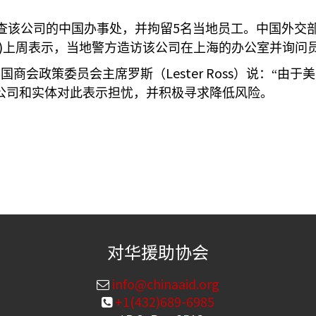
5
查该公司的中国办事处，并拘留
名当地员工。中国外交
)
上周表示，当地警方造访该公司在上海的办公室并询问
Lester Ross
美国商会政策委员会主席罗斯（
）说：“由于
公司和实体对此表示担忧，并积极寻求降低风险。
对华援助协会
info@chinaaid.org
+1(432)689-6985