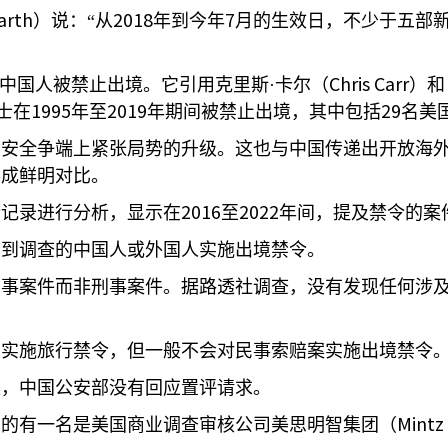
arth
2018
7
）说：“从
年到今年
月的生效日，不少于五部
Chris Carr
的中国人被禁止出境。它引用克里斯·卡尔（
）和
1995
2019
29
士在
年至
年期间被禁止出境，其中包括
名美
和安全争端上紧张局势的升级。这也与中国传递出开放海
形成鲜明对比。
2016
2022
令记录进行分析，显示在
至
年间，提及禁令的案
受到调查的中国人或外国人实施出境禁令。
民事案件而非刑事案件。据路透社调查，没有发现任何涉
人实施旅行禁令，但一般不会对民事索赔案实施出境禁令
束，中国公安部没有回应置评请求。
Mintz
国的有一名是美国商业调查审核公司美思明智集团（