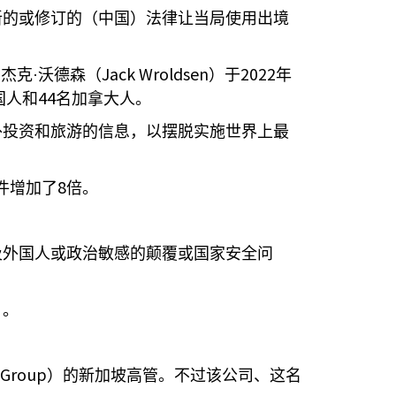
新的或修订的（中国）法律让当局使用出境
Jack Wroldsen
2022
杰克·沃德森（
）于
年
44
国人和
名加拿大人。
外投资和旅游的信息，以摆脱实施世界上最
8
件增加了
倍。
及外国人或政治敏感的颠覆或国家安全问
。。
 Group
）的新加坡高管。不过该公司、这名