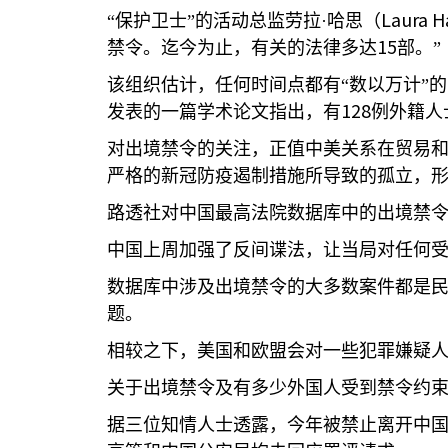
Laura H
“保护卫士”的活动总监劳拉·哈思（
15
禁令。迄今为止，有关的法律多达
部。”
该组织估计，任何时间点都有“数以万计”
128
发表的一篇学术论文指出，有
例外籍人
对出境禁令的关注，正值中美关系在贸易
严格的新冠防疫遏制措施所导致的孤立，
路透社对中国最高法院数据库中的出境禁
中国上周加强了反间谍法，让当局对任何
数据库中涉及出境禁令的大多数案件都是
题。
相较之下，美国和欧盟会对一些犯罪嫌疑
关于出境禁令及有多少外国人受到禁令约
据三位知情人士透露，今年被禁止离开中