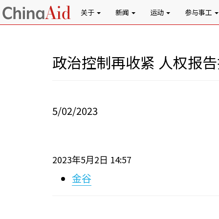
关于
新闻
运动
参与事工
政治控制再收紧 人权报
5/02/2023
2023
5
2
14:57
年
月
日
金谷