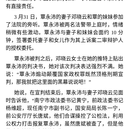
有直接责任。
3
月
31
日，覃永沛的妻子邓晓云和覃的妹妹参加
了法院的旁听。覃永沛被两名法警带上庭时，情绪
稍微有些激动。覃永沛与妻子和妹妹会面约
10
分
钟，签署委托妻子和女儿作为其上诉案二审辩护人
的授权委托。
覃永沛被判之后，邓晓云女士在她的推特上贴出
覃永沛的判决书，她对该次判决表达强烈不满。她
说：
“
覃永沛煽动颠覆国家政权罪既然顶格刑期宣
判，那我就把这里面的黑幕说说吧！
”
她说，在宣判结束后，覃永沛与妻子邓晓云见面
时告诉他，
“
南宁市政法委书记黄宁，前政法委书记
杨维超，现任南宁市副书记，国安局局长陈一宁，
前公安厅厅长唐斌，他们合谋操控了公检法，利用
公权力打击报复覃永沛，虽然唐斌被查了，但是他