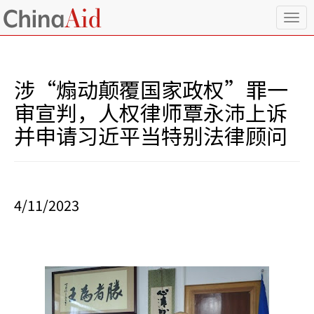
T
o
g
g
l
涉“煽动颠覆国家政权”罪一
e
n
审宣判，人权律师覃永沛上诉
a
并申请习近平当特别法律顾问
v
i
g
a
t
i
4/11/2023
o
n