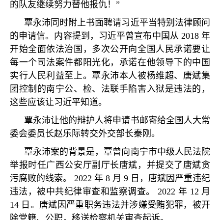
的队友继续努力替他报仇！
”
覃永沛同时附上书面聘请习近平当特别法律顾问
的申请信。内容提到，习近平曾宣布中国从
2018
年
开始全面依法治国，多次公开向全国人民承诺要让
每一个司法案件都阳光化，承诺在他领导下的中国
实行人民利益至上。覃永沛本人被杨维超、唐斌集
团控制的南宁公、检、法联手陷害入狱是违法的，
这些应该让习近平知道。
覃永沛让他的辩护人将申请书邮寄给全国人大常
委会委员长赵乐际转交外交部长秦刚。
覃永沛案的背景是，覃曾向南宁市中级人民法院
举报时任广西公安厅副厅长唐斌，并提交了唐斌贪
污腐败的线索。
2022
年
8
月
9
日，唐斌因严重违纪
违法，被中共纪律审查和监察调查。
2022
年
12
月
14
日。唐斌因严重职务违法并涉嫌受贿犯罪，被开
除党籍、公职，移送检察机关审查起诉。