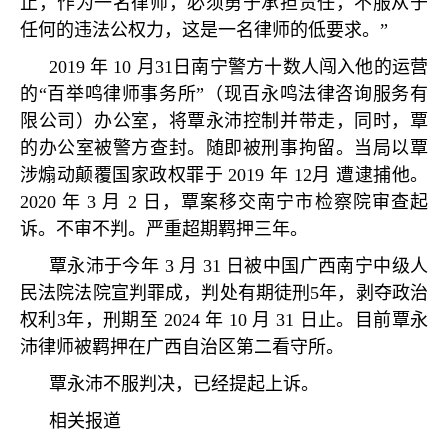
止，作为一名律师，必须勇于承担责任，不服从于
任何的违法公权力，这是一名律师的低要求。
”
2019
年
10
月
31
日南宁警方十数人闯入他的运营
的
“
百举鸣律师事务所
”
（现百永鸣法律咨询服务有
限公司）办公室，将覃永沛控制并带走，同时，覃
的办公室被警方查封。随即被刑事拘留。当局以覃
涉煽动颠覆国家政权罪于
2019
年
12
月 遭逮捕他。
2020
年
3
月
2
日，覃案移交南宁市检察院审查起
诉。不审不判。严重超期羁押三年。
覃永沛于今年
3
月
31
日被中国广西南宁中级人
民法院法院宣判罪成，判处有期徒刑
5
年，剥夺政治
权利
3
年，刑期至
2024
年
10
月
31
日止。目前覃永
沛律师被羁押在广西自治区第二看守所。
覃永沛不服判决，已经提起上诉。
相关报道