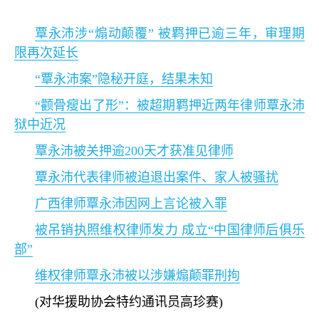
覃永沛涉
“
煽动颠覆
”
被羁押已逾三年，审理期
限再次延长
“
覃永沛案
”
隐秘开庭，结果未知
“
颧骨瘦出了形
”
：被超期羁押近两年律师覃永沛
狱中近况
覃永沛被关押逾
200
天才获准见律师
覃永沛代表律师被迫退出案件、家人被骚扰
广西律师覃永沛因网上言论被入罪
被吊销执照维权律师发力 成立
“
中国律师后俱乐
部
”
维权律师覃永沛被以涉嫌煽颠罪刑拘
(
对华援助协会特约通讯员高珍赛
)