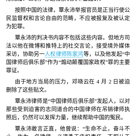
按照中国的法律，覃永沛举报官员是正当行使公
民监督权和言论自由的范畴，不应被报复及被认定
为犯罪。
覃永沛的判决书内容不包括这些内容。但地方司
法以他在微博和推特上的社交言论，接受境外媒体
采访，协助另一
人权律师陈家鸿
等，以及他发起
“
中
国律师后俱乐部
”
作为
“
煽动颠覆国家政权
”
罪的主要
罪证。
由于地方当局的压力，邓晓云在
4
月
2
日被迫
删除了这些贴文。
覃永沛律师是
“
中国律师后俱乐部
”
发起人，以对
那些受到迫害的志同道合的中国律师在吊销律师执
照后，仍然可以发挥力量，继续帮助中国的冤民。
覃永沛敢言正直，他曾说：
“
生命不止，奋斗不