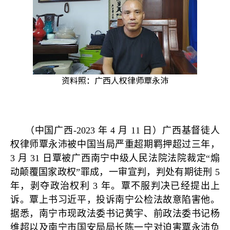
资料照：广西人权律师覃永沛
（中国广西
-2023
年
4
月
11
日）广西基督徒人
权律师覃永沛被中国当局严重超期羁押超过三年，
3
月
31
日覃被广西南宁中级人民法院法院裁定
“
煽
动颠覆国家政权
”
罪成，一审宣判，判处有期徒刑
5
年，剥夺政治权利
3
年。覃不服判决已经提出上
诉。覃上书习近平，投诉南宁公检法故意陷害他。
据悉，南宁市现政法委书记黄宇、前政法委书记杨
维超以及南宁市国安局局长陈一宁对迫害覃永沛负