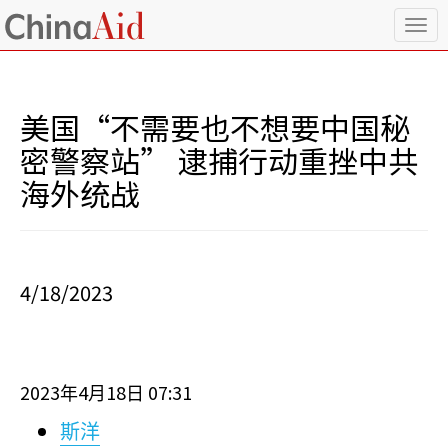
T
o
g
g
l
美国“不需要也不想要中国秘
e
n
密警察站” 逮捕行动重挫中共
a
海外统战
v
i
g
a
t
i
4/18/2023
o
n
2023
4
18
07:31
年
月
日
斯洋