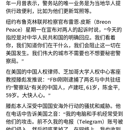
年一月曾表示，警务站的唯一业务是为当地华人提
供行政便利，比如为他们更新驾照等。
Breon
纽约布鲁克林联邦检察官布雷恩
‧
皮斯（
Peace
）星期一在宣布对两人的起诉时说，“今天的
指控是对中华人民共和国的明确回应。我们看着
你，我们知道你们在干什么，我们会阻止这一切在
美国发生。我们伟大的城市不需要也不想要秘密警
察局。”
在美国的中国人权律师、芝加哥大学人权中心客座
FBI
教授滕彪发推说：“
刚刚逮捕了两名与中共驻纽
, 61
,
约“警察站”有关的中国人，卢建旺
岁，陈金平
59
岁。大快人心。”
滕彪本人深受中国国安海外行动的骚扰和威胁。他
在电话中告诉美国之音：“我的电脑和手机经常受到
Telegram
他们的攻击。前不久我的电报（
）账号被
他们侵入，然后彻底黑掉了。在网络上，我也收到