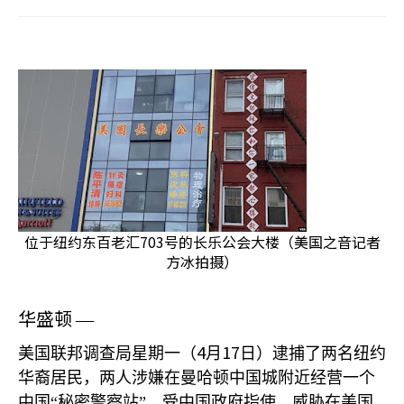
位于纽约东百老汇703号的长乐公会大楼（美国之音记者
方冰拍摄）
华盛顿
—
4
17
美国联邦调查局星期一（
月
日）逮捕了两名纽约
华裔居民，两人涉嫌在曼哈顿中国城附近经营一个
中国“秘密警察站”，受中国政府指使，威胁在美国