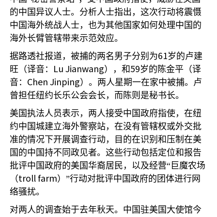
的中国异议人士。分析人士指出，这次行动将震慑
中国海外统战人士，也为其他国家如何处理中国的
海外长臂管辖带来示范效应。
61
据路透社报道，被捕的两名男子分别为
岁的卢建
Lu Jianwang
59
旺（译音：
），和
岁的陈金平（译
Chen Jinping
音：
）。两人星期一在家中被捕。卢
曾担任纽约长乐公会会长，而陈则是秘书长。
美国执法人员表示，两人接受中国政府指使，在纽
约中国城建立海外警察站，在没有管辖权或外交批
准的情况下开展调查行动，目的在识别和压制在美
国的中国持不同政见者。这些行动包括定位和报告
批评中国政府的美国华裔居民，以及经营“巨魔农场
troll farm
（
）”行动对批评中国政府的团体进行网
络骚扰。
对两人的调查始于去年秋天。中国驻美国大使馆今