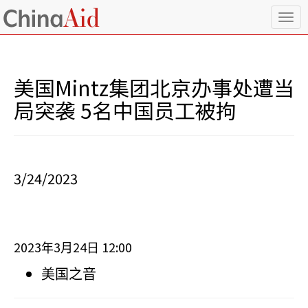
T
o
g
g
l
美国Mintz集团北京办事处遭当
e
n
局突袭 5名中国员工被拘
a
v
i
g
a
3/24/2023
t
i
o
n
2023
3
24
12:00
年
月
日
美国之音