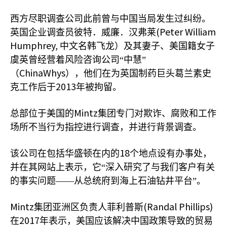
西方尽职调查公司此前曾与中国当局发生过纠纷。
(Peter William
英国企业调查员彼特．威廉．汉弗莱
Humphrey,
中文名韩飞龙）及其妻子、美国籍女子
虞英曾经营着风险咨询公司“中慧”
ChinaWhys
（
），他们在为英国制药巨头葛兰素史
2013
克工作后于
年被拘留。
Mintz
总部位于美国的
集团专门对欺诈、腐败和工作
场所不当行为指控进行调查，并进行背景调查。
18
该公司在包括华盛顿在内的
个地点设有办事处，
并在其网站上表示，它“深入研究了与我们客户有关
的事实问题——从总统府到海上石油钻井平台”。
Mintz
(Randal Phillips)
集团亚洲区负责人菲利普斯
2017
在
年表示，美国应该解决中国政策导致的贸易