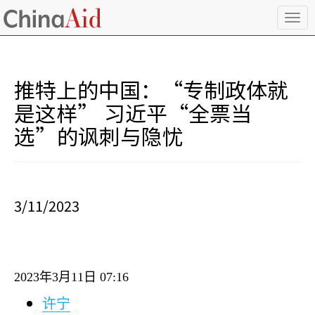
T
o
g
g
l
推特上的中国：“专制政体就
e
n
是这样” 习近平“全票当
a
选”的讽刺与隐忧
v
i
g
a
t
i
3/11/2023
o
n
2023
年
3
月
11
日
07:16
许宁