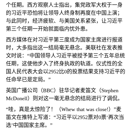
个任期。西方观察人士指出，集党政军大权于一身
的习近平恐怕将让领导人终身制再度在中国上演；
与此同时，经济疲软、与美国关系紧张，让习近平
第三个任期一开始就面临内忧外患。
西方媒体在对习近平第三度成为国家主席进行报道
时，大多指出这一结局毫无悬念。美联社在发表推
文时说：“中国领导人习近平被授予第三个五年总统
任期，这使他步入了终身执政的轨道。仪式性的全
国人民代表大会以
2952
比
0
的投票结果支持习近平的
任命早已是定局。”
英国广播公司（
BBC
）驻华记者麦笛文（
Stephen
McDonell
）则对这一毫无悬念的结局进行了调侃。
“哇，真是太惊险了！（
Whew that was close!
）”麦
笛文在推特上写道：“习近平以
2952
票对
0
票‘再次当
选’中国国家主席。”