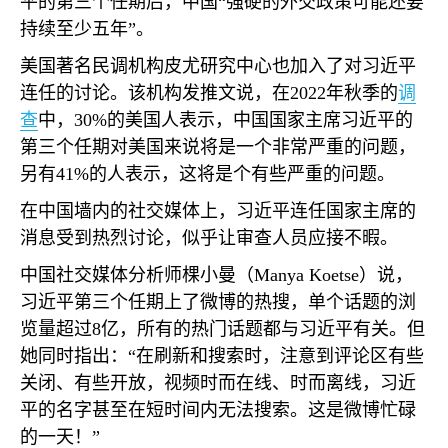
平的第三个任期后，中国“强硬的外交政策可能还要
持续至少五年”。
美国著名民调机构皮尤研究中心也加入了对习近平
连任的讨论。该机构发推文说，在
2022
年秋季的
调
查
中，
30%
的美国人表示，中国国家主席习近平的
第三个任期对美国来说将是一个非常严重的问题，
另有
41%
的人表示，这将是个有些严重的问题。
在中国墙内的社交媒体上，习近平连任国家主席的
消息受到热烈讨论，似乎让审查人员应接不暇。
中国社交媒体分析师棵小曼（
Manya Koetse
）说，
习近平第三个任期上了微博的热搜，单个话题的浏
览量超过
8
亿，所有的热门话题都与习近平有关。但
她同时指出：“在刷新和搜索时，注意到评论区有些
关闭、有些开放，视频时而在线、时而离线，习近
平的名字甚至在短时间内无法搜索。这是微博忙碌
的一天！”