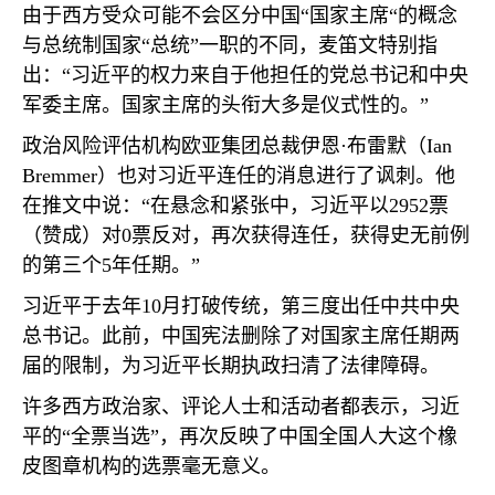
由于西方受众可能不会区分中国“国家主席“的概念
与总统制国家“总统”一职的不同，麦笛文特别指
出：“习近平的权力来自于他担任的党总书记和中央
军委主席。国家主席的头衔大多是仪式性的。”
政治风险评估机构欧亚集团总裁伊恩·布雷默（
Ian
Bremmer
）也对习近平连任的消息进行了讽刺。他
在推文中说：“在悬念和紧张中，习近平以
2952
票
（赞成）对
0
票反对，再次获得连任，获得史无前例
的第三个
5
年任期。”
习近平于去年
10
月打破传统，第三度出任中共中央
总书记。此前，中国宪法删除了对国家主席任期两
届的限制，为习近平长期执政扫清了法律障碍。
许多西方政治家、评论人士和活动者都表示，习近
平的“全票当选”，再次反映了中国全国人大这个橡
皮图章机构的选票毫无意义。