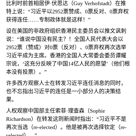
比利时前首相居伊·伏思达（
Guy Verhofstadt
）在推
特上说：“习近平以
2952
票赞成、
0
票反对、
0
票弃权
获得连任……专制政体就是这样！”
设在美国的非政府组织香港民主委员会以推文讽刺
说：“谁说中国没有民主？！全国人民代表大会以
2952
票（赞成）对
0
票（反对）、
0
票弃权再次选举
习近平成为主席。香港的全国人大常委会委员谭耀
宗说，‘这充分反映了中国
14
亿人民的愿望’（他们根
本没有投票）。”
许多西方观察人士在转发习近平连任消息的同时，
也不忘指出习近平的连任是一小部分人的决策结
果。
人权观察中国部主任索菲·理查森（
Sophie
Richardson
）在转发这则新闻时指出：“习近平不是
再次当选（
re-elected
）。他是被再次选择钦定（
re-
selected
）。”