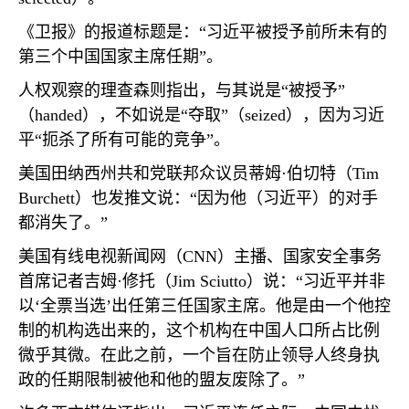
《卫报》的报道标题是：“习近平被授予前所未有的
第三个中国国家主席任期”。
人权观察的理查森则指出，与其说是“被授予”
（
handed
），不如说是“夺取”（
seized
），因为习近
平“扼杀了所有可能的竞争”。
美国田纳西州共和党联邦众议员蒂姆·伯切特（
Tim
Burchett
）也发推文说：“因为他（习近平）的对手
都消失了。”
美国有线电视新闻网（
CNN
）主播、国家安全事务
首席记者吉姆·修托（
Jim Sciutto
）说：“习近平并非
以‘全票当选’出任第三任国家主席。他是由一个他控
制的机构选出来的，这个机构在中国人口所占比例
微乎其微。在此之前，一个旨在防止领导人终身执
政的任期限制被他和他的盟友废除了。”