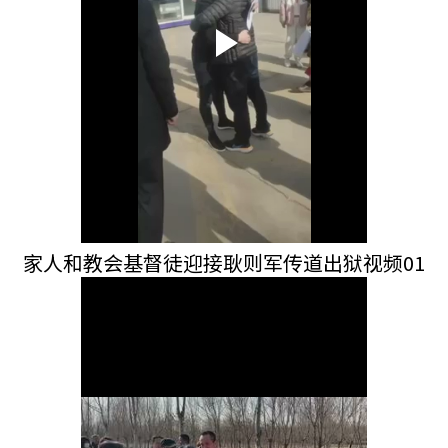
家人和教会基督徒迎接耿则军传道出狱视频01