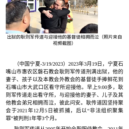
出狱的耿则军传道与迎接他的基督徒相拥而泣（照片来自
视频截图）
（中国宁夏
-3/19/2023
）
2023
年
3
月
19
日，宁夏石
嘴山市惠农区磐石教会耿则军传道刑满出狱，他的
妻子、孩子以及本教会外教会的基督徒手捧鲜花到
石嘴山市大武口区看守所迎接他。早上
9:00
多，耿
则军传道走出看守所，与迎接他的妻子、儿子及其
他教会弟兄相拥而泣，彼此问安。耿传道因坚持聚
会于
2021
年
12
月
5
日被抓捕，后以
“
非法组织聚集
罪
”
被判刑
1
年零
3
个月。