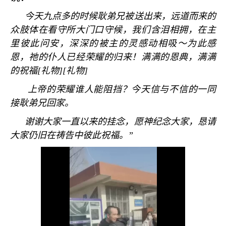
今天九点多的时候耿弟兄被送出来，远道而来的
众肢体在看守所大门口守候，我们含泪相拥，在主
里彼此问安，深深的被主的灵感动相吸～为此感
恩，祂的仆人已经荣耀的归来！满满的恩典，满满
的祝福
[
礼物
][
礼物
]
上帝的荣耀谁人能阻挡？今天信与不信的一同
接耿弟兄回家。
谢谢大家一直以来的挂念，愿神纪念大家，恳请
大家仍旧在祷告中彼此祝福。”