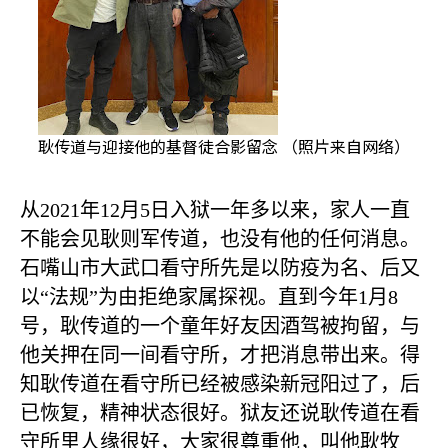
耿传道与迎接他的基督徒合影留念 （照片来自网络）
从
2021
年
12
月
5
日入狱一年多以来，家人一直
不能会见耿则军传道，也没有他的任何消息。
石嘴山市大武口看守所先是以防疫为名、后又
以
“
法规
”
为由拒绝家属探视。直到今年
1
月
8
号，耿传道的一个童年好友因酒驾被拘留，与
他关押在同一间看守所，才把消息带出来。得
知耿传道在看守所已经被感染新冠阳过了，后
已恢复，精神状态很好。狱友还说耿传道在看
守所里人缘很好，大家很尊重他，叫他耿牧