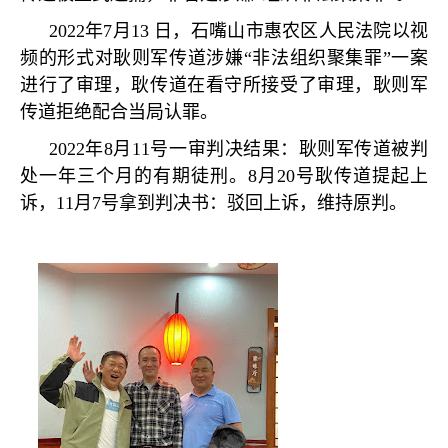
2022
年
7
月
13
日，石嘴山市惠农区人民法院以视
频的形式对耿则军传道涉嫌
“
非法组织聚集罪
”
一案
进行了审理，耿传道在看守所接受了审理，耿则军
传道拒绝配合当局认罪。
2022
年
8
月
11
号一审判决结果：耿则军传道被判
处一年三个月的有期徒刑。
8
月
20
号耿传道提起上
诉，
11
月
7
号拿到判决书：驳回上诉，维持原判。