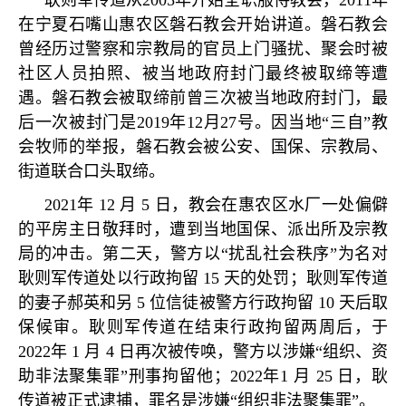
耿则军传道从
2005
年开始全职服侍教会，
2011
年
在宁夏石嘴山惠农区磐石教会开始讲道。磐石教会
曾经历过警察和宗教局的官员上门骚扰、聚会时被
社区人员拍照、被当地政府封门最终被取缔等遭
遇。磐石教会被取缔前曾三次被当地政府封门，最
后一次被封门是
2019
年
12
月
27
号。因当地
“
三自
”
教
会牧师的举报，磐石教会被公安、国保、宗教局、
街道联合口头取缔。
2021
年
12
月
5
日，教会在惠农区水厂一处偏僻
的平房主日敬拜时，遭到当地国保、派出所及宗教
局的冲击。第二天，警方以
“
扰乱社会秩序
”
为名对
耿则军传道处以行政拘留
15
天的处罚；耿则军传道
的妻子郝英和另
5
位信徒被警方行政拘留
10
天后取
保候审。耿则军传道在结束行政拘留两周后，于
2022
年
1
月
4
日再次被传唤，警方以涉嫌
“
组织、资
助非法聚集罪
”
刑事拘留他；
2022
年
1
月
25
日，耿
传道被正式逮捕，罪名是涉嫌
“
组织非法聚集罪
”
。