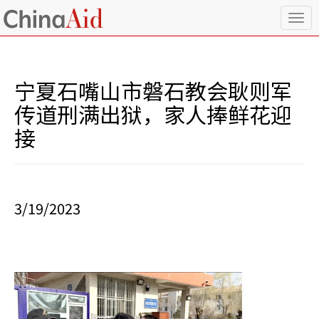
T
o
g
g
l
宁夏石嘴山市磐石教会耿则军
e
n
传道刑满出狱，家人捧鲜花迎
a
接
v
i
g
a
t
i
3/19/2023
o
n