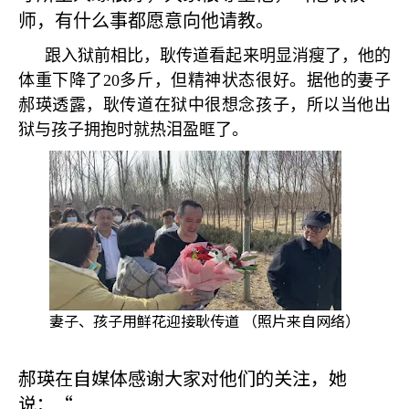
师，有什么事都愿意向他请教。
跟入狱前相比，耿传道看起来明显消瘦了，他的
体重下降了
20
多斤，但精神状态很好。据他的妻子
郝瑛透露，耿传道在狱中很想念孩子，所以当他出
狱与孩子拥抱时就热泪盈眶了。
妻子、孩子用鲜花迎接耿传道 （照片来自网络）
郝瑛在自媒体感谢大家对他们的关注，她
说：“