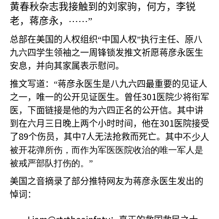
黄春秋杂志我接触到的刘家驹，何方，李锐
老，蒋彦永，
⋯⋯
”
总部在美国的人权组织“中国人权”执行主任、原八
九六四学生领袖之一周锋锁发推文祈愿蒋彦永医生
安息，并向其家属表示慰问。
推文写道：“蒋彦永医生是八九六四最重要的见证人
301
之一，唯一的公开见证医生。曾任
医院少将衔军
医，下面链接是他的为六四正名的公开信。其中讲
301
到在六月三日晚上两个小时时间，他在
医院接受
89
7
了
个伤员，其中
人无法抢救而死亡。其中
不少人
被开花弹所伤，而作为军医医院收治的唯一军人是
被戒严部队打伤的。”
美国之音摘录了部分推特网友为蒋彦永医生发出的
悼词：