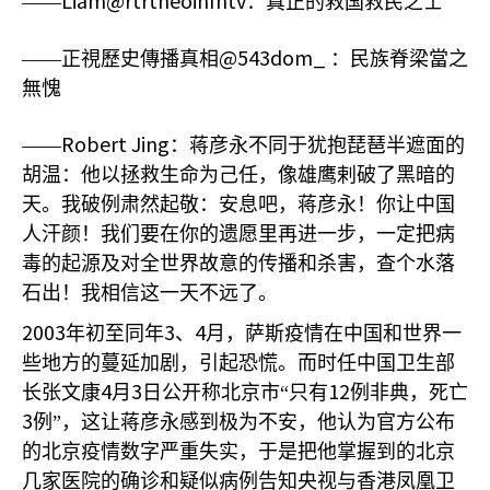
Liam@rtrtheoinfntv
——
：真正的救国救民之士
@543dom_
——正視歷史傳播真相
：民族脊梁當之
無愧
Robert Jing
——
：蒋彦永不同于犹抱琵琶半遮面的
胡温：他以拯救生命为己任，像雄鹰剌破了黑暗的
天。我破例肃然起敬：安息吧，蒋彦永！你让中国
人汗颜！我们要在你的遗愿里再进一步，一定把病
毒的起源及对全世界故意的传播和杀害，查个水落
石出！我相信这一天不远了。
2003
3
4
年初至同年
、
月，萨斯疫情在中国和世界一
些地方的蔓延加剧，引起恐慌。而时任中国卫生部
4
3
12
长张文康
月
日公开称北京市“只有
例非典，死亡
3
例”，这让蒋彦永感到极为不安，他认为官方公布
的北京疫情数字严重失实，于是把他掌握到的北京
几家医院的确诊和疑似病例告知央视与香港凤凰卫