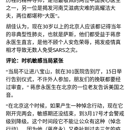
历程的精神导师，是他最敬佩的两位中国良心医生
之一，另一位是揭发河南艾滋病灾难的高耀洁大
夫，两位都堪称“大医”。
30
胡佳认为，现在
岁以上的北京人应该都记得当年
的非典型性肺炎，也就是萨斯，他们都受益于蒋彦
永医生直言，是他不顾个人安危荣辱，揭发疫情真
SARS
相才导致无数人免受
之灾。
评论：时机敏感当局紧张
301
15
“当局不让进八宝山，就在
医院告别厅，
日举
行告别仪式，不许外人参加，朋友们的挽联都要经
过审查，”
蒋彦永医生在北京的一位老友告诉美国之
音。
“在北京这个时候，如果产生一种悼念行动，现在它
3
17
刚开完两会，敏感期还没结束，到
月
号才会警戒
级别降级。这个时间段它不能让公众有这种（悼念
行动）。因为他（蒋彦永）又牵扯到过去三年的疫