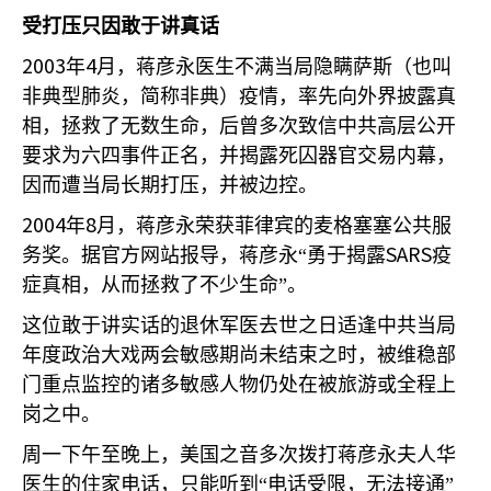
受打压只因敢于讲真话
2003
4
年
月，蒋彦永医生不满当局隐瞒萨斯（也叫
非典型肺炎，简称非典）疫情，率先向外界披露真
相，拯救了无数生命，后曾多次致信中共高层公开
要求为六四事件正名，并揭露死囚器官交易内幕，
因而遭当局长期打压，并被边控。
2004
8
年
月，蒋彦永荣获菲律宾的麦格塞塞公共服
SARS
务奖。据官方网站报导，蒋彦永“勇于揭露
疫
症真相，从而拯救了不少生命”。
这位敢于讲实话的退休军医去世之日适逢中共当局
年度政治大戏两会敏感期尚未结束之时，被维稳部
门重点监控的诸多敏感人物仍处在被旅游或全程上
岗之中。
周一下午至晚上，美国之音多次拨打蒋彦永夫人华
医生的住家电话，只能听到“电话受限，无法接通”