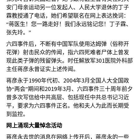
安门母亲运动另一位发起人、人民大学退休的丁子
霖教授通了电话，她们希望联名在网上表达挽词：
“蒋医生！您一路走好！我们永远铭记您！丁子霖、
张先玲。”
六四事件后，不断有中国军队使用达姆弹（俗称开
花弹）射击民众的传闻，指六四死难者尸体上曾发
301
现此类子弹的残留弹头。时任解放军
医院外科部
主任蒋彦永曾证实上述传闻。
1990
2004
3
蒋彦永于
年代初、
年
月全国人大全国政
2019
3
协“两会”期间和
年
月、六四事件三十周年前夕
曾多次写信给中共高层、包括现任中共总书记习近
平，要求为六四事件正名。他和夫人为此而长期受
到监控。
网上涌现大量悼念活动
蒋彦永去世的消息在网络上传开后，蒋彦永的一些