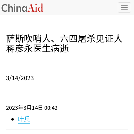
T
o
g
g
l
萨斯吹哨人、六四屠杀见证人
e
n
蒋彦永医生病逝
a
v
i
g
a
3/14/2023
t
i
o
n
2023
3
14
00:42
年
月
日
叶兵