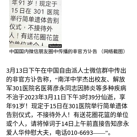
中国国内微信朋友圈中传播的非官方讣告 （网络截图）
3
13
月
日下午在中国自由派人士微信群中传出
的非官方讣告称，“南洋中学杰出校友、解放
301
军
医院名医蒋彦永同志因肺炎等多种疾病
2023
3
11
3
39
不治于
年
月
日下午
时
分仙逝，享
91
15
301
年
岁！现定于
日在
医院举行简单遗体
告别仪式，不接待外人！有送花圈花篮的单位
14
或个人，请将悼词于
日上午前直接告知彦永
010-6693
爱人华仲慰大夫，电话
——”。