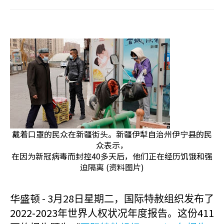
戴着口罩的民众在新疆街头。新疆伊犁自治州伊宁县的民
众表示，
在因为新冠病毒而封控40多天后，他们正在经历饥饿和强
迫隔离 (资料图片)
华盛顿 - 3
28
月
日星期二，国际特赦组织发布了
2022-2023
411
年世界人权状况年度报告。这份