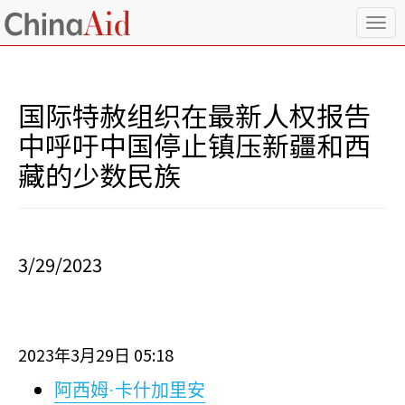
T
o
g
g
l
国际特赦组织在最新人权报告
e
n
中呼吁中国停止镇压新疆和西
a
藏的少数民族
v
i
g
a
t
i
3/29/2023
o
n
2023
3
29
05:18
年
月
日
阿西姆·卡什加里安