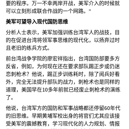
要的程序。万一不幸两岸开战，美军介入的时候就
可以立刻形成联合作战的一个网路。”
美军可望导入现代国防思维
分析人士表示，美军加强训练台湾军人的战技，目
的在促进台湾将领军事思维的现代化，以扬弃过时
且老旧的练兵方式。
前台湾战争学院的廖宏祥指出，台湾国防部要多方
反省，例如，为何现在还在要求部队踢正步或仍迷
恋刺枪术？他说，踢正步训练耗时，除了阅兵好看
外，完全无法提升部队的战力，刺枪术也是同样的
10
道理，美国早在
多年前就已经废止刺枪术的演练
了。
60
他说，台湾军方的国防和军事战略都还停留
年代
的旧思维。早期黄埔军校出身的将官们尤其应该接
受美军的震撼教育，学习现代化的人力规划、情报