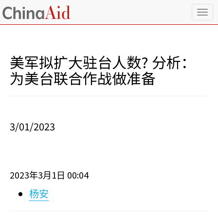
T
o
g
g
l
美军拟扩大驻台人数? 分析：
e
n
为美台联合作战做准备
a
v
i
g
a
3/01/2023
t
i
o
n
2023
3
1
00:04
年
月
日
杨安