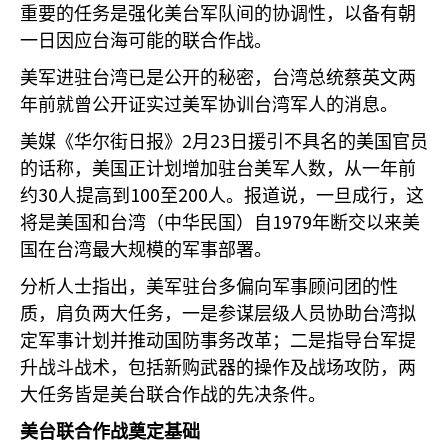
重要的任务是强化美台军队间的协调性，以备有朝
一日因应台海可能的联合作战。
美军进驻台湾已是公开的秘密，台湾总统蔡英文两
年前就曾公开证实过美军协训台湾军人的消息。
2
23
美媒《华尔街日报》
月
日援引不具名的美国官员
的话称，美国正计划增加驻台美军人数，从一年前
30
100
200
约
人提高到
至
人。报道说，一旦成行，这
1979
将是美国和台湾（中华民国）自
年断交以来美
国在台湾最大规模的军事部署。
分析人士指出，美军驻台多偏向军事顾问团的性
质，肩负两大任务，一是参谋层级人员协助台湾拟
定军事计划并推动国防事务改革；二是指导台军提
升战斗战术，包括新购武器的操作及战场攻防，两
大任务皆是美台联合作战的先决条件。
美台联合作战奠定基础