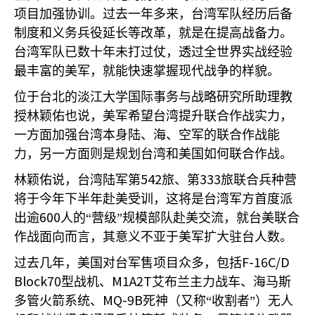
项目加强协训。过去一年多来，台湾军队经历后备
制度和义务兵役延长等改革，就是在提高战备力。
台湾军队已数十年未打过仗，透过全世界实战经验
最丰富的美军，就能快速掌握现代战争的样貌。
位于台北的淡江大学国际事务与战略研究所助理教
授林颖佑也说，美军希望台湾提升联合作战实力，
一方面加强台湾本身陆、海、空军的联合作战能
力，另一方面则是规划台湾和美国如何联合作战。
542
333
林颖佑说，台湾陆军第
旅、第
旅联合兵种营
将于今年下半年赴美受训，这将是台湾军方首度派
600
出逾
人的“营级”规模部队赴美交流，就台美联合
作战面向而言，其意义不亚于美军扩大驻台人数。
F-16C/D
过去几年，美国对台军售项目众多，包括
Block70
M1A2T
型战机、
艾布兰主力战车、海马斯
MQ-9B
多管火箭系统、
死神（又称“收割者”）无人