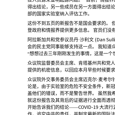
投入资源来查明起源问题。
“目前，情报界
得出结论，另一些成员在另一方面得出结
部的国家实验室纳入评估工作。
这份不到五页的新报告不是国会要求的。
登政府和情报界提供更多信息。
官员们没
(Dan Sull
阿拉斯加共和党参议员丹·沙利文
会的民主党同事能够支持这一点。
我知道
“想想过去三年刚刚发生的事情，这是一个
众议院监督委员会主席、肯塔基州共和党人
提供的机密信息，以回应本月早些时候要
众议院外交事务委员会主席迈克尔·麦考尔
论是，由于实验室的危险不安全条件，新
盖他们的错误，而不是警告世界。
虽然我
就这份报告及其背后的证据进行全面而透
COVID-19
开始告诉我们的结论——
大流行
作，追究中共的责任，并制定最新的国际法