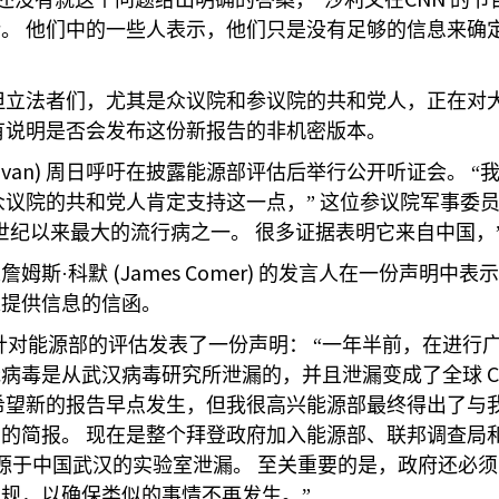
还没有就这个问题给出明确的答案，”沙利文在
的节
论。
他们中的一些人表示，他们只是没有足够的信息来确定
但立法者们，尤其是众议院和参议院的共和党人，正在对
有说明是否会发布这份新报告的非机密版本。
ivan)
周日呼吁在披露能源部评估后举行公开听证会。
“
众议院的共和党人肯定支持这一点，”
这位参议院军事委
世纪以来最大的流行病之一。
很多证据表明它来自中国，
(James Comer)
詹姆斯·科默
的发言人在一份声明中表示
求提供信息的信函。
针对能源部的评估发表了一份声明：
“一年半前，在进行
C
冠病毒是从武汉病毒研究所泄漏的，并且泄漏变成了全球
希望新的报告早点发生，但我很高兴能源部最终得出了与
彻的简报。
现在是整个拜登政府加入能源部、联邦调查局
源于中国武汉的实验室泄漏。
至关重要的是，政府还必须
规，以确保类似的事情不再发生。”