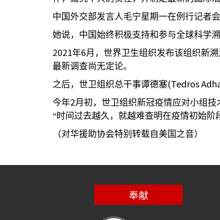
中国外交部发言人毛宁星期一在例行记者会
她说，中国始终积极支持和参与全球科学溯
2021
6
年
月，世界卫生组织发布该组织新溯
最新调查尚无定论。
(Tedros Adh
之后，世卫组织总干事谭德塞
2
今年
月初，世卫组织新冠疫情应对小组技
“时间过去越久，就越难查明在疫情初始阶
（对华援助协会特别转载自美国之音）
奉献