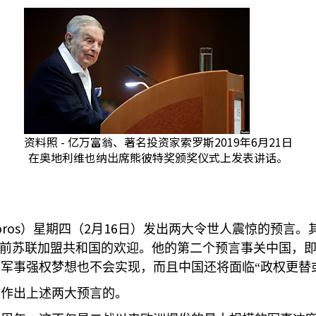
资料照 - 亿万富翁、著名投资家索罗斯2019年6月21日
在奥地利维也纳出席熊彼特奖颁奖仪式上发表讲话。
oros
2
16
）星期四（
月
日）发出两大令世人震惊的预言。
到前苏联加盟共和国的欢迎。他的第二个预言事关中国，
军事强权梦想也不会实现，而且中国还将面临“政权更替
时作出上述两大预言的。