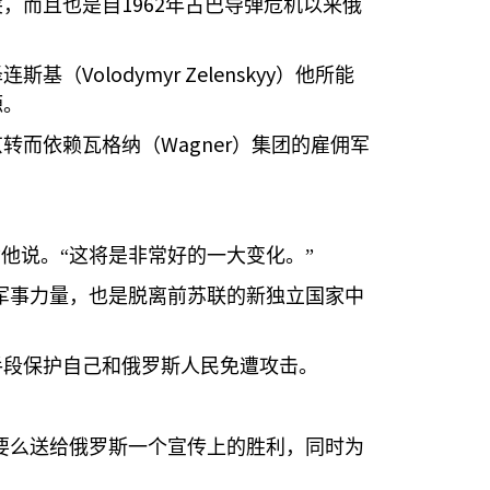
1962
突，而且也是自
年古巴导弹危机以来俄
Volodymyr Zelenskyy
泽连斯基（
）他所能
源。
Wagner
京转而依赖瓦格纳（
）集团的雇佣军
他说。“这将是非常好的一大变化。”
军事力量，也是脱离前苏联的新独立国家中
手段保护自己和俄罗斯人民免遭攻击。
要么送给俄罗斯一个宣传上的胜利，同时为