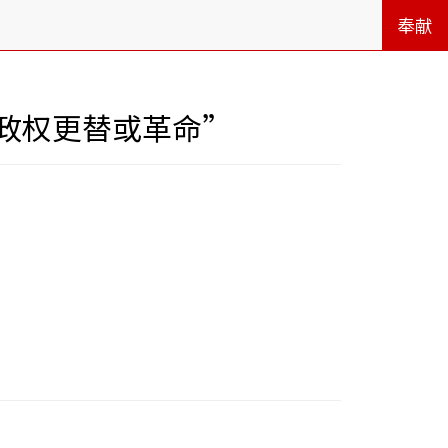
奉献
政权更替或革命”