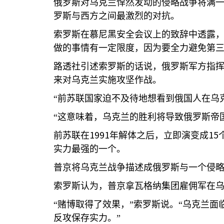
俄罗斯对乌克兰悍然发动的侵略战争将满
罗斯与西方之间最激烈的对抗。
索罗斯在慕尼黑安全会议上的致辞中透露
做的事情有一定限度，因为要全力避免第
路透社引述索罗斯的话说，俄罗斯军方指
来对乌克兰实施攻坚作战。
“前苏联国家迫不及待地想看到俄国人在乌
“这意味着，乌克兰的胜利将导致俄罗斯帝
1991
15
前苏联在
年解体之后，立即演变成
实力最强的一个。
普京将乌克兰战争描述成俄罗斯与一个侵
索罗斯认为，普京拿瓦格纳集团雇佣军在
“赌博取得了效果，”索罗斯说。“乌克兰
反攻保存实力。”