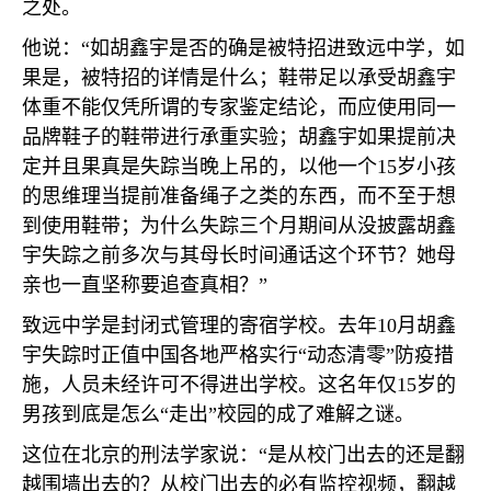
之处。
他说：“如胡鑫宇是否的确是被特招进致远中学，如
果是，被特招的详情是什么；鞋带足以承受胡鑫宇
体重不能仅凭所谓的专家鉴定结论，而应使用同一
品牌鞋子的鞋带进行承重实验；胡鑫宇如果提前决
定并且果真是失踪当晚上吊的，以他一个
15
岁小孩
的思维理当提前准备绳子之类的东西，而不至于想
到使用鞋带；为什么失踪三个月期间从没披露胡鑫
宇失踪之前多次与其母长时间通话这个环节？她母
亲也一直坚称要追查真相？”
致远中学是封闭式管理的寄宿学校。去年
10
月胡鑫
宇失踪时正值中国各地严格实行“动态清零”防疫措
施，人员未经许可不得进出学校。这名年仅
15
岁的
男孩到底是怎么“走出”校园的成了难解之谜。
这位在北京的刑法学家说：“是从校门出去的还是翻
越围墙出去的？从校门出去的必有监控视频，翻越