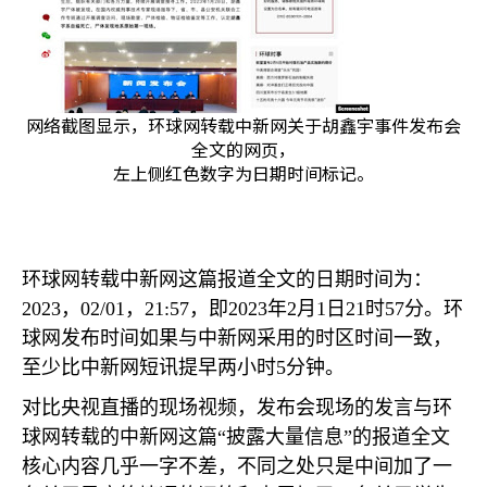
网络截图显示，环球网转载中新网关于胡鑫宇事件发布会
全文的网页，
左上侧红色数字为日期时间标记。
环球网转载中新网这篇报道全文的日期时间为：
2023
，
02/01
，
21:57
，即
2023
年
2
月
1
日
21
时
57
分。环
球网发布时间如果与中新网采用的时区时间一致，
至少比中新网短讯提早两小时
5
分钟。
对比央视直播的现场视频，发布会现场的发言与环
球网转载的中新网这篇“披露大量信息”的报道全文
核心内容几乎一字不差，不同之处只是中间加了一