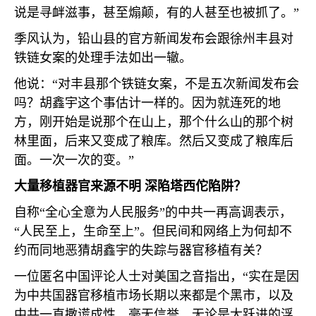
说是寻衅滋事，甚至煽颠，有的人甚至也被抓了。”
季风认为，铅山县的官方新闻发布会跟徐州丰县对
铁链女案的处理手法如出一辙。
他说：“对丰县那个铁链女案，不是五次新闻发布会
吗？胡鑫宇这个事估计一样的。因为就连死的地
方，刚开始是说那个在山上，那个什么山的那个树
林里面，后来又变成了粮库。然后又变成了粮库后
面。一次一次的变。”
大量移植器官来源不明 深陷塔西佗陷阱？
自称“全心全意为人民服务”的中共一再高调表示，
“人民至上，生命至上”。但民间和网络上为何却不
约而同地恶猜胡鑫宇的失踪与器官移植有关？
一位匿名中国评论人士对美国之音指出，“实在是因
为中共国器官移植市场长期以来都是个黑市，以及
中共一直撒谎成性、毫无信誉。无论是大跃进的浮