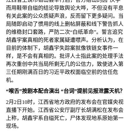
江西省上饶市铅山县举行后，官方给出的因“厌学”
而用鞋带自缢的结论导致舆论大哗，不但没有平息
有关此案的公众质疑声浪，反而留下更多疑问。当
局随即启动了惯用的线上删帖屏蔽和线下警告抓人
的维稳封口套路，严防二次“白纸革命”。誓言追究
胡鑫宇案真相的死者家属疑遭噤声。分析认为，在
目前的体制下，胡鑫宇失踪案就像铁链女事件一
样，是不会有真相的。批评人士指此案的处理手法
再次重创中共当局所剩无几的公信力，致使进入第
三任期刚满百日的习近平政权面临空前的信任危
机。
“喉舌”按剧本配合演出 “台词”提前见报泄露天机？
2
月
2
日
10
时，江西省地方政府的发布会在官媒央视
直播下开始。江西省公安厅副厅长胡满松在发布会
上称，胡鑫宇系自缢死亡，尸体发现地系原始第一
现场。