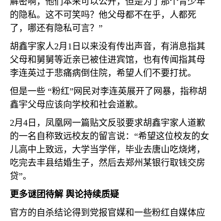
解密啊，他们本来可以公开，但是为了那个青少年
的隐私。这不可笑吗？他父母都不在乎，人都死
了，哪还有隐私可言？”
胡鑫宇家人
2
月
1
日以来没有传出声音，有消息指其
父母和舅舅等近亲已被住进宾馆，也有传闻指其母
李连英过于悲痛病倒住院，希望人们不要打扰。
但是一些 “粉红”网民对李连英展开了网暴，指称胡
鑫宇父母应该向学校和社会道歉。
2
月
4
日，凤凰网一篇贴文反驳要求胡鑫宇家人道歉
的一名自称致远校友的留言说：“希望这位校友的女
儿高中上致远，大学当学伴，毕业去唐山吃烧烤，
吃完去丰县结婚生子，然后去郑州某银行取钱交房
贷”。
更多谜团待解 舆论持续质疑
官方的自杀结论得到党报官媒和一些粉红自媒体应