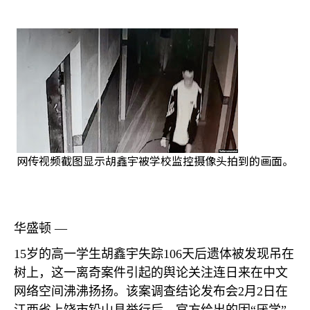
网传视频截图显示胡鑫宇被学校监控摄像头拍到的画面。
华盛顿 —
15
岁的高一学生胡鑫宇失踪
106
天后遗体被发现吊在
树上，这一离奇案件引起的舆论关注连日来在中文
网络空间沸沸扬扬。该案调查结论发布会
2
月
2
日在