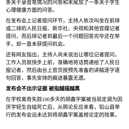
条关于录音笔情况的问答和末尾加了一条关于学生
心理健康方面的问答。
在发布会上记者提问环节，主持人依次叫坐在前排
或二排的人民日报、新华社、央视和其他官媒记者
提问，而后排记者到最后一个问题回答完毕还在举
手，却一直未获提问机会。
还有网友指出，主持人尚未说出让哪位记者提问，
工作人员就快步上前，准确地将话筒递给了人民日
报记者，然后由台上官员按预先准备的讲稿逐字逐
句回答，事先安排的痕迹暴露无遗。
发布会不出示证据 被指越描越黑
在学校离奇失踪
100
多天的胡鑫宇案被当局定调为因
厌学轻生自缢死亡后，从舆论反应来看，铅山县举
行的发布会远未达到将胡鑫宇案盖棺论定的效果。