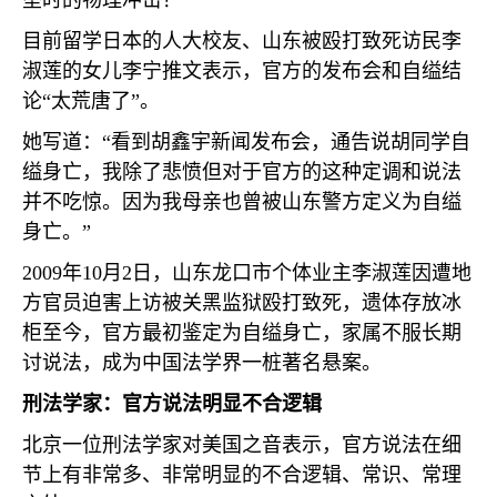
坠时的物理冲击？
目前留学日本的人大校友、山东被殴打致死访民李
淑莲的女儿李宁推文表示，官方的发布会和自缢结
论“太荒唐了”。
她写道：“看到胡鑫宇新闻发布会，通告说胡同学自
缢身亡，我除了悲愤但对于官方的这种定调和说法
并不吃惊。因为我母亲也曾被山东警方定义为自缢
身亡。”
2009
年
10
月
2
日，山东龙口市个体业主李淑莲因遭地
方官员迫害上访被关黑监狱殴打致死，遗体存放冰
柜至今，官方最初鉴定为自缢身亡，家属不服长期
讨说法，成为中国法学界一桩著名悬案。
刑法学家：官方说法明显不合逻辑
北京一位刑法学家对美国之音表示，官方说法在细
节上有非常多、非常明显的不合逻辑、常识、常理