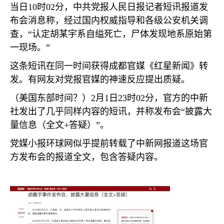
当日
10
时
02
分，中共党报人民日报记者短讯报道发
布会消息称，经过国内权威指导和各级公安机关调
查，“认定胡某宇系自缢死亡，尸体发现地系原始第
一现场。”
这条短讯在同一时间获得成都官媒《红星新闻》转
发。有网友对党报官媒的神速反应提出质疑。
（美国东部时间？）
2
月
1
日
23
时
02
分，官方的中新
社发出了几乎同样内容的短讯，并称发布会“披露大
量信息（全文
+
答疑）”。
党媒小报环球网似乎提前转载了中新网报道这场官
方发布会的报道全文，包含答疑内容。