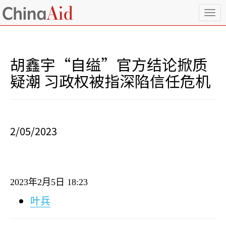
T
o
g
g
l
胡鑫宇“自缢”官方结论掀质
e
n
疑潮 习政权被指深陷信任危机
a
v
i
g
a
2/05/2023
t
i
o
n
2023
年
2
月
5
日
18:23
叶兵