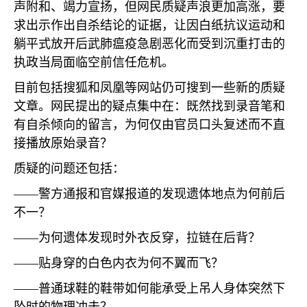
声附和、竭力宣扬，但网民质疑声浪更加高涨，要
求出示作出自杀结论的证据，让因白纸抗议运动和
躺平式放开后武肺瘟疫急剧恶化而受到沉重打击的
执政当局面临空前信任危机。
目前包括搜狐和凤凰等网站仍可搜到一些新的质疑
文章。网民提出的疑点集中在：既然找到录音笔和
有自杀倾向的留言，为何仅由官员口头复述而不直
接播放原始录音？
质疑的问题还包括：
——警方通报和官媒报道的发现遗体地点为何前后
不一？
——为何遗体发现时外衣反穿，拉链在后背？
——贴身穿的白色内衣为何不翼而飞？
——普通球鞋的鞋带如何能承受上吊人身体突然下