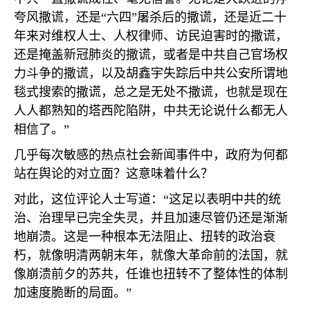
夸风撒谎，还是“六四”屠杀后的撒谎，还是近二十
年来对维权人士、人权律师、访民迫害时的撒谎，
还是掩盖新冠肺炎的撒谎，或者是中共自己官场权
力斗争的撒谎，以及胡鑫宇失踪后中共公安所谓地
毯式搜索的撒谎，总之是无处不撒谎，也就是现在
人人都熟知的塔西陀陷阱，中共无论说什么都无人
相信了。”
几乎每次敏感的热点社会新闻事件中，政府为何都
站在舆论的对立面？这意味着什么？
对此，这位评论人士写道：“这足以表明中共的统
治、治理早已完全失灵，并且加速尽管仍还是渐渐
地崩溃。这是一种根本无法阻止、扭转的政治衰
朽，就像明清两朝末年，就像大革命前的法国，就
像崩溃前夕的苏共，任谁也扭转不了整体性的体制
加速度脆断的局面。”