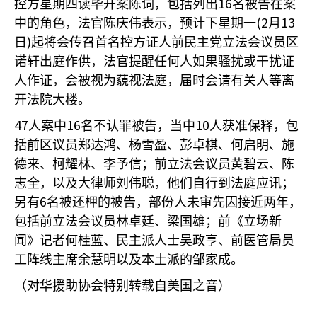
16
控方星期四读毕开案陈词，包括列出
名被告在案
(2
13
中的角色，法官陈庆伟表示，预计下星期一
月
)
日
起将会传召首名控方证人前民主党立法会议员区
诺轩出庭作供，法官提醒任何人如果骚扰或干扰证
人作证，会被视为藐视法庭，届时会请有关人等离
开法院大楼。
47
16
10
人案中
名不认罪被告，当中
人获准保释，包
括前区议员郑达鸿、杨雪盈、彭卓棋、何启明、施
德来、柯耀林、李予信；前立法会议员黄碧云、陈
志全，以及大律师刘伟聪，他们自行到法庭应讯；
6
另有
名被还柙的被告，部份人未审先囚接近两年，
包括前立法会议员林卓廷、梁国雄；前《立场新
闻》记者何桂蓝、民主派人士吴政亨、前医管局员
工阵线主席余慧明以及本土派的邹家成。
（对华援助协会特别转载自美国之音）