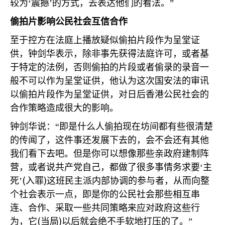
较为‘震撼’的方式，去表达他们的看法。”
偷拍片影响公民社会互信合作
至于控方在法庭上播放疑似偷拍片段作为呈堂证
供，钟剑华表示，除非事先获得法庭许可，或者基
于特定的法例，否则偷拍的片段或者偷录的录音一
般不可以作为呈堂证供，他认为这次国安法的审讯
以偷拍片段作为呈堂证供，对日后香港公民社会的
合作策略造成很大的影响。
钟剑华说：“即是什么人偷拍现在坊间都有些很清楚
的传闻了，这件事还发展下去的，会不会还有其他
我们看下去吧。但是你可以想像那些亲政府建制阵
营，或者说共产党自己，都做了很多事情务求要‘主
(
)
死’
入罪
这班民主派内部协调的参与者，从而向整
个社会表示一点，即是你的公民社会那些相互串
连、合作、采取一些共同策略来应对政府这些行
(
)
为，它
当局
以后就会绝不手软地打压的了。”