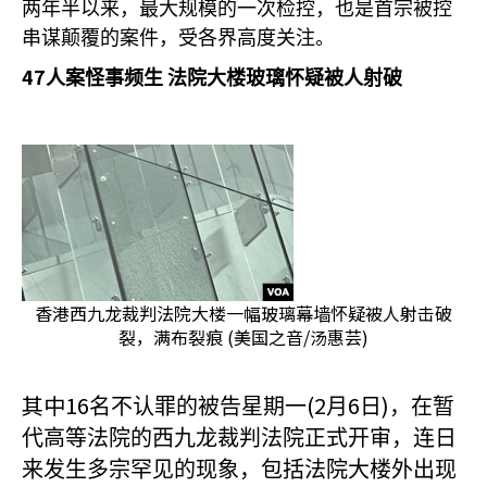
两年半以来，最大规模的一次检控，也是首宗被控
串谋颠覆的案件，受各界高度关注。
47
人案怪事频生
法院大楼玻璃怀疑被人射破
香港西九龙裁判法院大楼一幅玻璃幕墙怀疑被人射击破
裂，满布裂痕 (美国之音/汤惠芸)
其中16
(2
6
)
名不认罪的被告星期一
月
日
，在暂
代高等法院的西九龙裁判法院正式开审，连日
来发生多宗罕见的现象，包括法院大楼外出现