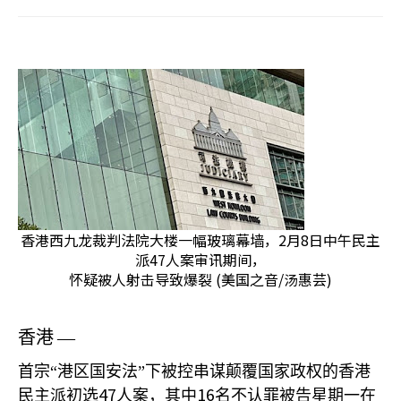
香港西九龙裁判法院大楼一幅玻璃幕墙，2月8日中午民主
派47人案审讯期间，
怀疑被人射击导致爆裂 (美国之音/汤惠芸)
香港
—
首宗“港区国安法”下被控串谋颠覆国家政权的香港
47
16
民主派初选
人案，其中
名不认罪被告星期一在