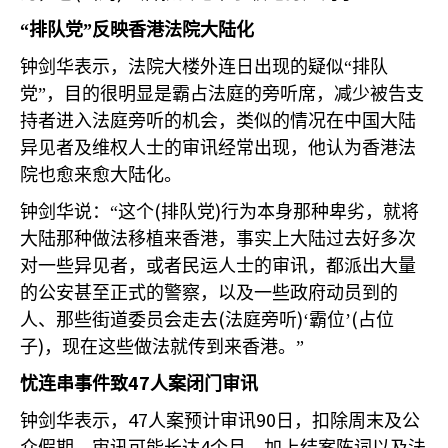
“排队党”反映香港法院大陆化
钟剑华表示，法院大楼外连日出现的疑似“排队
党”，目的很明显是霸占法庭的旁听席，减少被告支
持者进入法庭旁听的机会，类似的情况在中国大陆
异见者及维权人士的审讯经常出现，他认为香港法
院也愈来愈大陆化。
(
)
钟剑华说：“这个
排队党
行为本身那种卑劣，就将
大陆那种做法移植来香港，事实上大陆过去好多次
对一些异见者，或者民运人士的审讯，都派出大量
的公安甚至正式的警察，以及一些政府动员到的
(
)
(
人、那些街道委员会走去
法庭旁听
‘霸位’
占位
)
子
，现在这些做法就传到来香港。”
47
忧连串事件致
人案闭门审讯
47
90
钟剑华表示，
人案预计审讯
日，扣除周末及公
4