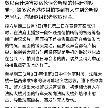
数以百计通宵露宿轮候旁听席的怀疑“排队
党”，被多家香港传媒拍摄到有人拿到旁听席
筹号后，向疑似组织者收取现金。
(2
7
)
控方星期二
月
日
审讯第二日在宣读开案陈词
时，在法庭上播放一段怀疑是偷拍所得的初选筹备
闭门会议影片。画面拍下首被告戴耀廷在会议发言
的情况，画面的镜头晃动，画质及声音都有点模
糊，拍摄者大部分时间将怀疑是手机的摄影器材放
在台底下，拍到当日与会者的脚，偶然会稍为举起
拍摄戴耀廷发言的样子。
(2
8
)
3
至星期三
月
日
审讯第
日中午休庭时段，法院大
5
楼一幅两米乘
米的玻璃幕墙突然爆裂，遗下疑似弹
孔。警方派出大批警员通宵调查，初步相信有人在
法院大楼对面的行车天桥向法院大楼外墙作出射
击，导致玻璃破裂，事发时无人受伤。