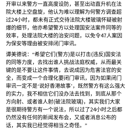
开审以来警方一直高度设防，甚至出动直升机在法
院大楼上空盘旋，他认为难以理解为何警方调查超
24
过
小时，都未有正式交待法院大楼玻璃怀疑被射
爆的细节，他亦希望警方以处理国安法案件同等的
47
效率，处理法院大楼的治安问题，以免令
人案因
为保安等理由被安排闭门审讯。
(
)
(
)
谭美德说：“希望它们
警方
是以打击
违反
国安法
的同等力度，去找出谁人挑战法庭权威，从而最关
键的是不要让这件事情，去说成因为危害法官的安
全，而变成一个合理化要闭门审讯，因为如果闭门
审讯一定不是‘说好香港故事’，既然警方有这么强大
的实力，我不相信它们没办法去找到，到底从那个
(
)
方向射、或者谁人射
破法院玻璃
，其实我们大家
24
是很期待警方有一个说法，所以过了
小时之后都
仍然没有任何的新闻发布会，又或者消息公布的
话，其实我已经觉得相当之奇怪。”