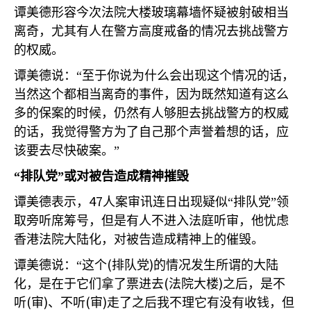
谭美德形容今次法院大楼玻璃幕墙怀疑被射破相当
离奇，尤其有人在警方高度戒备的情况去挑战警方
的权威。
谭美德说：“至于你说为什么会出现这个情况的话，
当然这个都相当离奇的事件，因为既然知道有这么
多的保案的时候，仍然有人够胆去挑战警方的权威
的话，我觉得警方为了自己那个声誉着想的话，应
该要去尽快破案。”
“排队党”或对被告造成精神摧毁
47
谭美德表示，
人案审讯连日出现疑似“排队党”领
取旁听席筹号，但是有人不进入法庭听审，他忧虑
香港法院大陆化，对被告造成精神上的催毁。
(
)
谭美德说：“这个
排队党
的情况发生所谓的大陆
(
)
化，是在于它们拿了票进去
法院大楼
之后，是不
(
)
(
)
听
审
、不听
审
走了之后我不理它有没有收钱，但