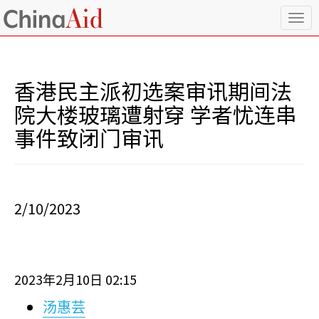
T
o
g
g
l
香港民主派初选案审讯期间法
e
n
院大楼玻璃遭射穿 学者忧连串
a
事件致闭门审讯
v
i
g
a
t
i
2/10/2023
o
n
2023
2
10
02:15
年
月
日
汤惠芸