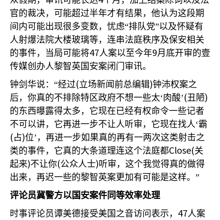
众假期，审讯可能长达
个月，加上结案陈词以及法
官的裁决，可能超过半年才有结果，他认为这段期
间内可能出现很多变数，忧虑“排队党”以及怀疑有
人射爆法院大楼玻璃等，连串法庭秩序及保安相关
47
9
的事件，当局可能将
人案以至今年
月底开审的壹
传媒创办人黎智英国安案闭门审讯。
(
)
钟剑华说：“经过
立场新闻前总编辑
钟沛权案之
(
)
后，你真的不排除特区政府不想一些太‘肉酸’
丑陋
的东西曝露得太多，它现在已经有权命令一些记者
不可以讲，它再进一步不让人听审，它现在找人‘霸
(
)
占
位’，再进一步如果真的再有一两次这类射击之
Close(
类的事件，它真的大条道理连这个法庭都
关
)
(
)
起来
不让你
公众人士
听审，这个我觉得真的做得
出来，再迟一些的黎智英案更加有可能是这样。”
评论员冀警方以国安案件同等效率处理
47
时事评论员谭美德接受美国之音访问表示，
人案