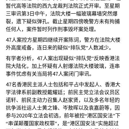
暂代高等法院的西九龙裁判法院正式开审。至星期
3
三审讯第
日中午，法院大楼一幅玻璃幕墙突然爆
裂，遗下疑似弹孔。截止星期四傍晚警方未有拘捕
任何人，案件暂时列作刑事毁坏案处理。
47
人案控方星期四继续开案陈词，警方在法院大楼
外高度戒备，连日来的疑似“排队党”人数减少。
47
有学者分析，
人案出现疑似“排队党”反映香港法
院大陆化，加上怀疑有人射爆法院大楼玻璃，连串
47
事件忧虑有关当局将
人案闭门审讯。
47
名香港民主派人士包括和平占中发起人、香港大
学法律系前副教授戴耀廷；前民主党立法会议员区
诺轩、前民主动力召集人赵家贤，以及多名年轻的
抗争派社运人士黄之锋、岑敖晖以及袁嘉蔚等，因
2020
参与
年立法会初选，前年被控“港区国安法”下
“串谋颠覆国家政权罪”，是“港区国安法”实施超过