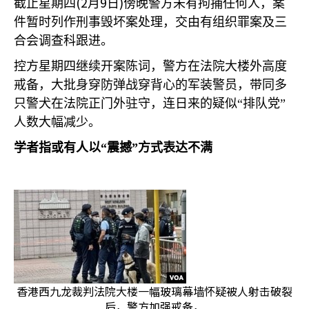
(2
9
)
截止星期四
月
日
傍晚警方未有拘捕任何人，案
件暂时列作刑事毁坏案处理，交由有组织罪案及三
合会调查科跟进。
控方星期四继续开案陈词，警方在法院大楼外高度
戒备，大批身穿防弹战穿背心的军装警员，带同多
只警犬在法院正门外驻守，连日来的疑似“排队党”
人数大幅减少。
学者指或有人以“震撼”方式表达不满
香港西九龙裁判法院大楼一幅玻璃幕墙怀疑被人射击破裂
后，警方加强戒备，