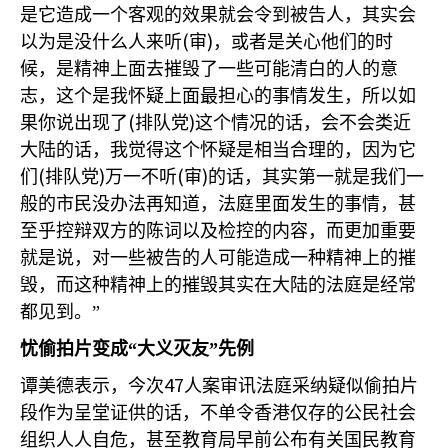
是它造成一个客观的效果就会令到被告人，其实会
(
)
以为是没什么人来听
审
，或者是关心他们的时
候，是精神上面去摧毁了一些可能清白的人的意
志，这个是我怀疑上面最担心的事情发生，所以如
(
)
果你说出现了
排队党
这个情况的话，会不会类近
大陆的话，我觉得这个怀疑是相当合理的，因为它
(
)
(
)
们
排队党
万一不听
审
的话，其实第一就是我们一
般的市民没办法再知道，法庭里面发生的事情，甚
至乎控辩双方的陈词以及检控的内容，而更加重要
就是说，对一些被告的人可能造成一种精神上的摧
毁，而这种精神上的摧毁其实在大陆的法庭是经常
都见到。”
忧偷拍片变成“大义灭友”先例
47
谭美德表示，今次
人案审讯法庭采纳疑似偷拍片
段作为呈堂证供的话，不单令香港仅存的公民社会
组织人人自危，甚至教育局早前公布有关国民教育