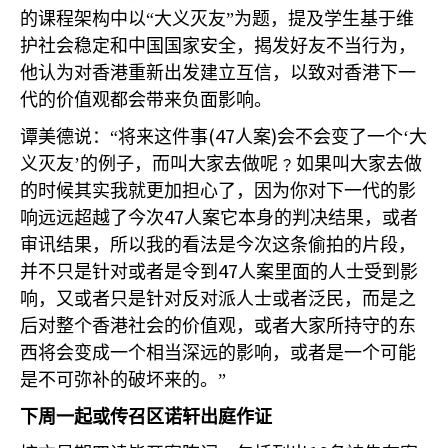
的课程架构中以“大义灭友”为题，提及学生基于维
护社会稳定和中国国家安全，揭发好友不当行为，
他认为对香港重新出发建立互信，以致对香港下一
代的价值观都会带来负面影响。
(47
)
谭美德说：“将来这件事
人案
会不会变了一个‘大
义灭友’的例子，而叫大家去做呢﹖如果叫大家去做
的时候其实我就更加担心了，因为你对下一代的影
47
响远远超越了今次
人案它本身的判决结果，或者
审讯结果，所以我的看法是今次这条偷拍的片段，
47
并不只是针对或者是令到
人案里面的人士受到影
响，又或者只是针对反对派人士或者泛民，而是之
后对整个香港社会的价值观，或者大家所持守的东
西将会变成一个相当深远的影响，或者是一个可能
是不可弥补的破坏来的。”
下周一起或传召区诺轩出庭作证