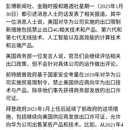
彭博新闻社、金融时报和路透社星期一（
2023
年
1
月
30
日）都引述消息人士的话发表了相关报道。其中
一位消息人士说，美国对华为公司实施的出口限制
新措施包括禁止出口
4G
相关技术和产品、第六代和
第七代无线技术、人工智能以及高效能的计算技术
和云端产品。
美国商务部一位发言人说，官员们会继续评估相关
出口政策，但不会针对具体公司的运作做出评论。
前特朗普政府基于国家安全考量在
2019
年对华为公
司实施贸易限制令，禁止美国供应商向华为出口技
术与产品，除非他们事先获得商务部发放的出口许
可证。
拜登政府
2021
年
1
月上任后延续了前政府的这项措
施，包括继续向美国供应商发放出口许可证，允许
向华为公司出售某些产品和技术。比如，从
2021
年
4