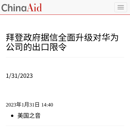
T
o
g
g
l
拜登政府据信全面升级对华为
e
n
公司的出口限令
a
v
i
g
a
1/31/2023
t
i
o
n
2023
年
1
月
31
日
14:40
美国之音