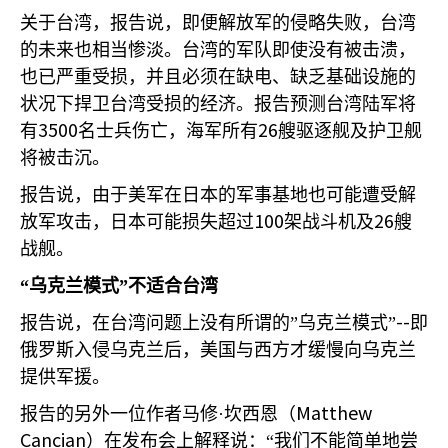
关于台湾，报告说，即便解放军的侵略失败，台湾
的未来也相当惨淡。台湾的军队即使没有被击溃，
也已严重受损，并且必须在缺电、缺乏基础设施的
状况下捍卫台湾受损的经济。报告预测台湾陆军将
3500
26
有
名士兵伤亡，海军所有
艘驱逐舰及护卫舰
将被击沉。
报告说，由于美军在日本的军事基地也可能遭受解
100
26
放军攻击，日本可能损失超过
架战斗机及
艘
战舰。
“乌克兰模式”不适合台湾
--
报告说，在台湾问题上没有所谓的”乌克兰模式”
即
俄罗斯入侵乌克兰后，美国与西方才缓慢向乌克兰
提供军援。
Matthew
报告的另外一位作者马修·坎西恩（
Cancian
）在发布会上解释说：“我们不能简单地尝