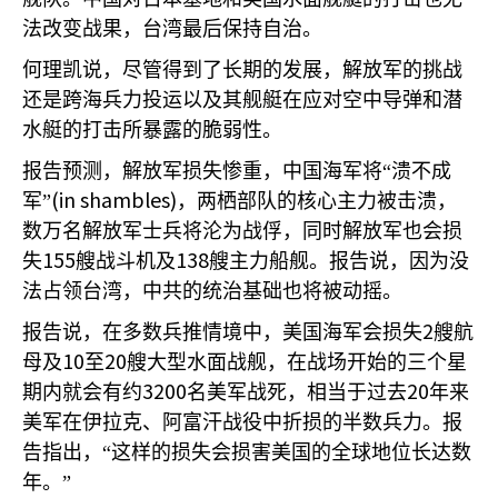
法改变战果，台湾最后保持自治。
何理凯说，尽管得到了长期的发展，解放军的挑战
还是跨海兵力投运以及其舰艇在应对空中导弹和潜
水艇的打击所暴露的脆弱性。
报告预测，解放军损失惨重，中国海军将“溃不成
(in shambles)
军”
，两栖部队的核心主力被击溃，
数万名解放军士兵将沦为战俘，同时解放军也会损
155
138
失
艘战斗机及
艘主力船舰。报告说，因为没
法占领台湾，中共的统治基础也将被动摇。
2
报告说，在多数兵推情境中，美国海军会损失
艘航
10
20
母及
至
艘大型水面战舰，在战场开始的三个星
3200
20
期内就会有约
名美军战死，相当于过去
年来
美军在伊拉克、阿富汗战役中折损的半数兵力。报
告指出，“这样的损失会损害美国的全球地位长达数
年。”