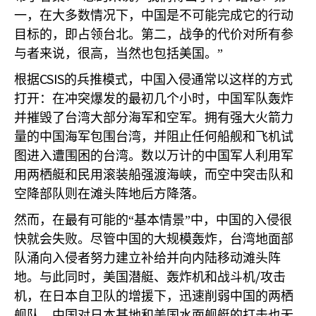
一，在大多数情况下，中国是不可能完成它的行动
目标的，即占领台北。第二，战争的代价对所有参
与者来说，很高，当然也包括美国。”
CSIS
根据
的兵推模式，中国入侵通常以这样的方式
打开：在冲突爆发的最初几个小时，中国军队轰炸
并摧毁了台湾大部分海军和空军。拥有强大火箭力
量的中国海军包围台湾，并阻止任何船舰和飞机试
图进入遭围困的台湾。数以万计的中国军人利用军
用两栖艇和民用滚装船强渡海峡，而空中突击队和
空降部队则在滩头阵地后方降落。
然而，在最有可能的“基本情景”中，中国的入侵很
快就会失败。尽管中国的大规模轰炸，台湾地面部
队涌向入侵者努力建立补给并向内陆移动滩头阵
/
地。与此同时，美国潜艇、轰炸机和战斗机
攻击
机，在日本自卫队的增援下，迅速削弱中国的两栖
舰队。中国对日本基地和美国水面舰艇的打击也无