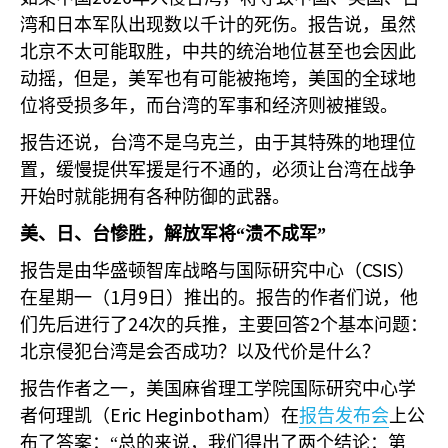
湾和日本军队出现数以千计的死伤。报告说，虽然
北京不太可能取胜，中共的统治地位甚至也会因此
动摇，但是，美军也有可能被拖垮，美国的全球地
位将受损多年，而台湾的军事和经济则被摧毁。
报告还说，台湾不是乌克兰，由于其特殊的地理位
置，缓慢提供军援是行不通的，必须让台湾在战争
开始时就能拥有各种防御的武器。
美、日、台惨胜，解放军将“溃不成军”
CSIS
报告是由华盛顿智库战略与国际研究中心（
）
1
9
在星期一（
月
日）推出的。报告的作者们说，他
24
2
们先后进行了
次的兵推，主要回答
个基本问题：
北京侵犯台湾是会否成功？以及代价是什么？
报告作者之一，美国麻省理工学院国际研究中心学
Eric Heginbotham
者何理凯（
）在
报告发布会
上公
布了答案：“总的来说，我们得出了两个结论：第