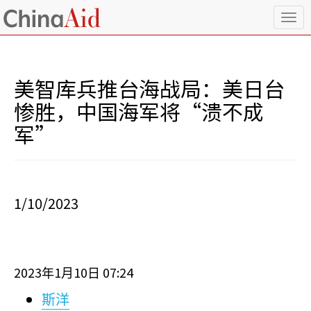
T
o
g
g
l
美智库兵推台海战局：美日台
e
n
惨胜，中国海军将“溃不成
a
军”
v
i
g
a
t
i
1/10/2023
o
n
2023
1
10
07:24
年
月
日
斯洋