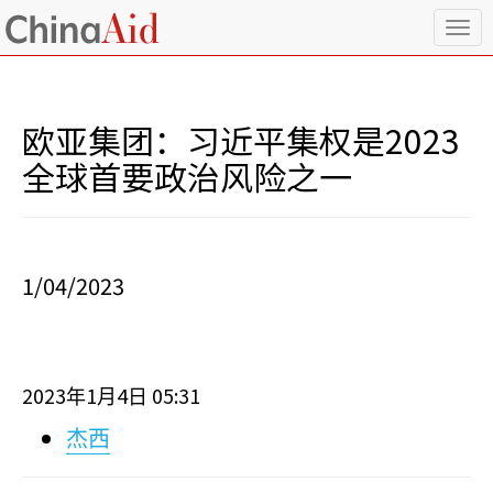
T
o
g
g
l
欧亚集团：习近平集权是2023
e
n
全球首要政治风险之一
a
v
i
g
a
1/04/2023
t
i
o
n
2023
1
4
05:31
年
月
日
杰西