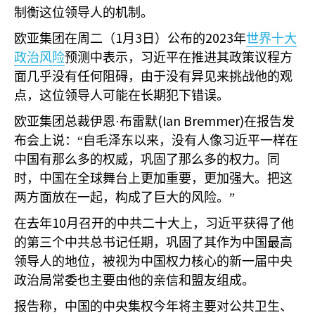
制衡这位领导人的机制。
1
3
2023
欧亚集团在周二（
月
日）公布的
年
世界十大
政治风险
预测中表示，习近平在推进其政策议程方
面几乎没有任何阻碍，由于没有异见来挑战他的观
点，这位领导人可能在长期犯下错误。
(Ian Bremmer)
欧亚集团总裁伊恩·布雷默
在报告发
布会上说：“自毛泽东以来，没有人像习近平一样在
中国有那么多的权威，巩固了那么多的权力。同
时，中国在全球舞台上更加重要，更加强大。把这
两方面放在一起，构成了巨大的风险。”
10
在去年
月召开的中共二十大上，习近平获得了他
的第三个中共总书记任期，巩固了其作为中国最高
领导人的地位，被视为中国权力核心的新一届中央
政治局常委也主要由他的亲信和盟友组成。
报告称，中国的中央集权今年将主要对公共卫生、