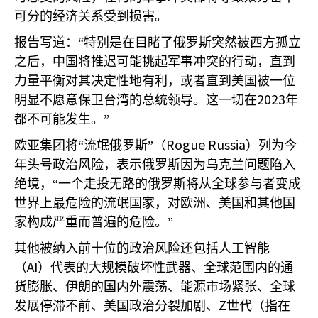
可分的经济关系受到损害。
报告写道：“特别是在目睹了俄罗斯突然被西方孤立
之后，中国将推迟可能挑起军事冲突的行动，直到
力量平衡对其决定性地有利，或者直到美国被一位
2023
明显不愿意保卫台湾的总统领导。这一切在
年
都不可能发生。”
Rogue Russia
欧亚集团将“流氓俄罗斯”（
）列为今
年头号政治风险，表示俄罗斯因为乌克兰问题陷入
绝境，“一个走投无路的俄罗斯将从全球参与者变成
世界上最危险的流氓国家，对欧洲、美国和其他国
家构成严重而普遍的危险。”
其他被纳入前十位的政治风险还包括人工智能
AI
（
）代表的大规模破坏性武器、全球范围内的通
货膨胀、伊朗的国内外震荡、能源市场紧张、全球
Z
发展停滞不前、美国政治分裂加剧、
世代（指在