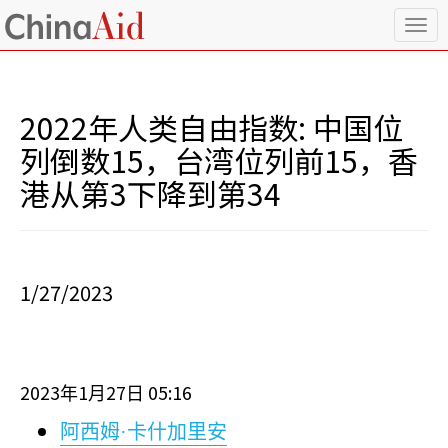
T
o
g
g
l
2022年人类自由指数: 中国位
e
n
列倒数15，台湾位列前15，香
a
港从第3下降到第34
v
i
g
a
t
i
1/27/2023
o
n
2023
1
27
05:16
年
月
日
阿西姆·卡什加里安