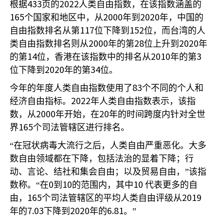
433
2022
根据
页的
人类自由指数，在该指数涵盖的
165
2000
2020
个国家和地区中，从
年到
年，中国的
117
152
自由指数排名从第
位下降到
位，而台湾的人
2000
28
2020
类自由指数排名则从
年的第
位上升到
年
14
2010
3
的第
位，香港在该指数中的排名从
年的第
2020
34
位下降到
年的第
位。
83
今年的年度人类自由指数使用了
个不同的个人和
2022
经济自由指标。
年人类自由指数表示，该指
2000
20
数，从
年开始，在
年的时间跨度内针对全世
165
界
个司法管辖区进行排名。
“在冠状病毒大流行之后，人类自由严重恶化。大多
数自由领域都在下降，包括法治的显着下降；行
动、言论、结社和集会自由；以及贸易自由，”该指
0
10
10
数称。“在
到
的范围内，其中
代表更多的自
165
2019
由，
个司法管辖区的平均人类自由评级从
7.03
2020
6.81
年的
下降到
年的
。”