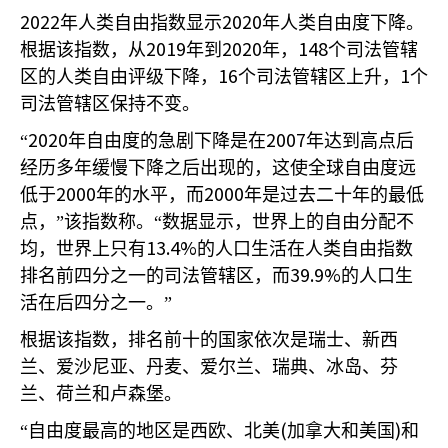
2022
2020
年人类自由指数显示
年人类自由度下降。
2019
2020
148
根据该指数，从
年到
年，
个司法管辖
16
1
区的人类自由评级下降，
个司法管辖区上升，
个
司法管辖区保持不变。
2020
2007
“
年自由度的急剧下降是在
年达到高点后
经历多年缓慢下降之后出现的，这使全球自由度远
2000
2000
低于
年的水平，而
年是过去二十年的最低
点，”该指数称。“数据显示，世界上的自由分配不
13.4%
均，世界上只有
的人口生活在人类自由指数
39.9%
排名前四分之一的司法管辖区，而
的人口生
活在后四分之一。”
根据该指数，排名前十的国家依次是瑞士、新西
兰、爱沙尼亚、丹麦、爱尔兰、瑞典、冰岛、芬
兰、荷兰和卢森堡。
(
)
“自由度最高的地区是西欧、北美
加拿大和美国
和