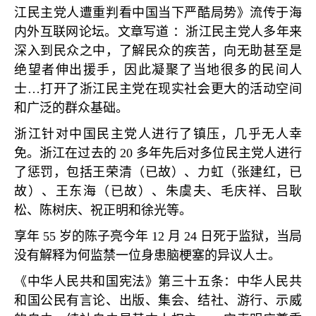
江民主党人遭重判看中国当下严酷局势》流传于海
内外互联网论坛。文章写道 ：浙江民主党人多年来
深入到民众之中，了解民众的疾苦，向无助甚至是
绝望者伸出援手，因此凝聚了当地很多的民间人
士
…
打开了浙江民主党在现实社会更大的活动空间
和广泛的群众基础。
浙江针对中国民主党人进行了镇压，几乎无人幸
免。浙江在过去的
20
多年先后对多位民主党人进行
了惩罚，包括王荣清（已故）、力虹（张建红，已
故）、王东海（已故）、朱虞夫、毛庆祥、吕耿
松、陈树庆、祝正明和徐光等。
享年
55
岁的陈子亮今年
12
月
24
日死于监狱，当局
没有解释为何监禁一位身患脑梗塞的异议人士。
《中华人民共和国宪法》第三十五条：中华人民共
和国公民有言论、出版、集会、结社、游行、示威