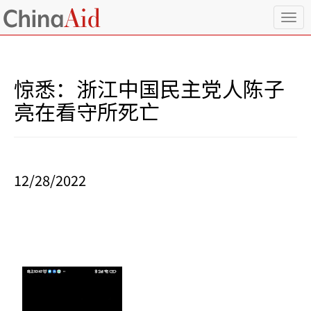
T
o
g
g
l
惊悉：浙江中国民主党人陈子
e
n
亮在看守所死亡
a
v
i
g
a
12/28/2022
t
i
o
n