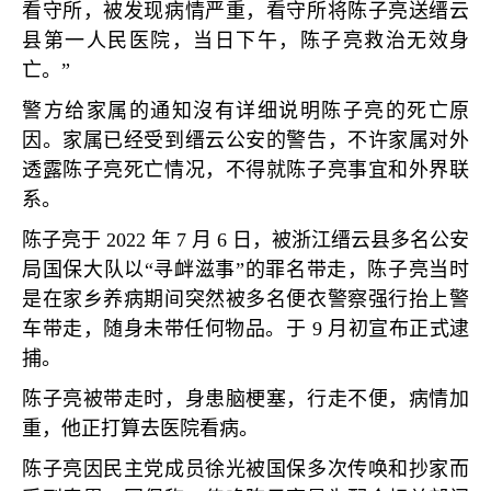
看守所，被发现病情严重，看守所将陈子亮送缙云
县第一人民医院，当日下午，陈子亮救治无效身
亡。
”
警方给家属的通知沒有详细说明陈子亮的死亡原
因。家属已经受到缙云公安的警告，不许家属对外
透露陈子亮死亡情况，不得就陈子亮事宜和外界联
系。
陈子亮于
2022
年
7
月
6
日，被浙江缙云县多名公安
局国保大队以
“
寻衅滋事
”
的罪名带走，陈子亮当时
是在家乡养病期间突然被多名便衣警察强行抬上警
车带走，随身未带任何物品。于
9
月初宣布正式逮
捕。
陈子亮被带走时，身患脑梗塞，行走不便，病情加
重，他正打算去医院看病。
陈子亮因民主党成员徐光被国保多次传唤和抄家而