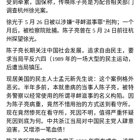
受到牵累，国保称，传唤陈子亮是为配合相关部门
调查杭州徐光案。
徐光于
5
月
26
日被以涉嫌
“
寻衅滋事罪
”
刑拘；一个
月后，被检察院批捕。陈子亮曾在
5
月
24
日前往杭
州探望徐光。
陈子亮长期关注中国社会发展，追求自由民主，要
求当局平反六四（
1989
年的一场大型的民主运动，
后遭当局镇压。
现居美国的民主人士孟元新先生说：这个案例格外
恶劣。半年多前，本就患病的当事人陈子亮，被特
务警察以经常使用的所谓寻衅滋事的名义构陷。因
为陈子亮病重，竟然不惜用抬的方式送到看守所。
现在竟然惨死在看守所，死因不明，值得严重怀疑
死因到底为何。中共浙江当局对中国民主党人肆意
迫害，又增添一笔血债！