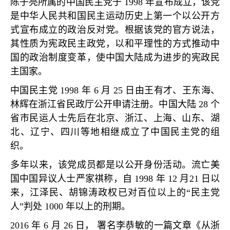
陈子亮所属的中国民主党于
1998
年宣布成立，该党
是中华人民共和国民主运动历史上第一个以公开方
式宣布成立的政治反对党。根据该党的官方说法，
其性质为宪政民主政党，以和平理性的方式推动中
国的政治制度变革，使中国大陆成为进步的宪政民
主国家。
中国民主党
1998
年
6
月
25
日由王有才、王东海、
林辉在浙江省民政厅公开申请注册。中国大陆
28
个
省市民运人士先后在北京、浙江、上海、山东、湖
北、辽宁、四川等地相继成立了中国民主党的组
织。
多年以来，该党成员都是以公开身份活动。流亡美
国中国异议人士严家祺称，自
1998
年
12
月
21
日以
来，江泽民、胡锦涛政权已对百位以上的
“
民主党
人
”
判处
1000
年以上的刑期。
2016
年
6
月
26
日， 署名李恭敏的一篇文章《从浙