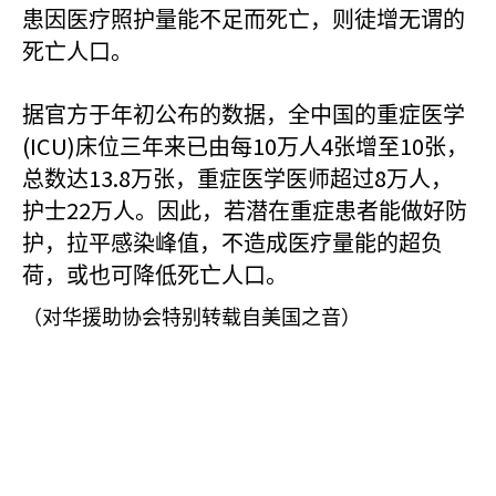
患因医疗照护量能不足而死亡，则徒增无谓的
死亡人口。
据官方于年初公布的数据，全中国的重症医学
(ICU)
10
4
10
床位三年来已由每
万人
张增至
张，
13.8
8
总数达
万张，重症医学医师超过
万人，
22
护士
万人。因此，若潜在重症患者能做好防
护，拉平感染峰值，不造成医疗量能的超负
荷，或也可降低死亡人口。
（对华援助协会特别转载自美国之音）