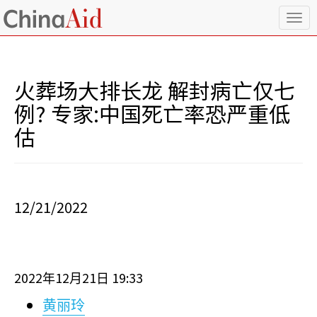
T
o
g
g
l
火葬场大排长龙 解封病亡仅七
e
n
例? 专家:中国死亡率恐严重低
a
估
v
i
g
a
t
i
12/21/2022
o
n
2022
12
21
19:33
年
月
日
黄丽玲