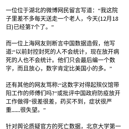
一位位于湖北的微博网民留言写道：“我这院
(12
18
子里差不多每天送走一个老人，今天
月
)
7
日
已经第
个了。”
而一位上海网友则断言中国数据造假，他写
:
道
“以前封控封死的人不会统计，现在放开病
死的人也不会统计。他们只会最后编一个数
字，而且放心，数字肯定比美国小的多。”
:
还有其他的网友骂称
“这数字对得起殡仪馆带
?
阳工作的师傅们吗
”或批评中国政府防疫放开
工作做得“很差很差，药买不到，症状很严
......
重
很失望。”
针对舆论质疑官方的死亡数据，北京大学第一