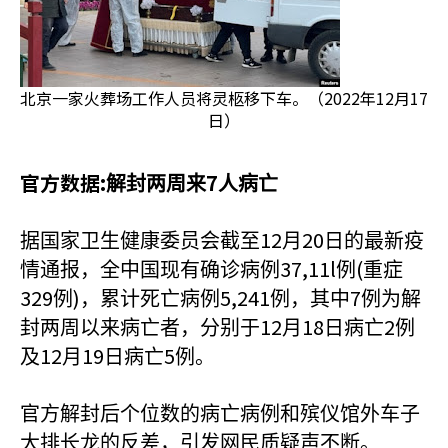
北京一家火葬场工作人员将灵柩移下车。（2022年12月17
日）
官方数据:
7
解封两周来
人病亡
12
20
据国家卫生健康委员会截至
月
日的最新疫
37,11l
(
情通报，全中国现有确诊病例
例
重症
329
)
5,241
7
例
，累计死亡病例
例，其中
例为解
12
18
2
封两周以来病亡者，分别于
月
日病亡
例
12
19
5
及
月
日病亡
例。
官方解封后个位数的病亡病例和殡仪馆外车子
大排长龙的反差，引发网民质疑声不断。