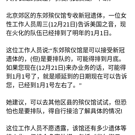
北京郊区的东郊殡仪馆专收新冠遗体，一位女
(12
21
)
性工作人员周三
月
日
告诉美国之音，现
1
1
在火化的队伍已经排到了明年的
月
日。
:
这位工作人员说
“东郊殡仪馆是可以接受新冠
(
)
遗体的，
但
是要排队的，可能得排到月底。
(12
21
)
如果您现在
月
日
来办业务的话，可能得
1
1
到
月
号了，就是顺延到的日期现在可以告诉
1
1
您，已经到
月
号左右了。”
她建议，可以去其他区县的殡仪馆试试，但恐
!
怕也是要排队，得自行接洽了解具体的情况
这位工作人员不愿透露，该馆还有多少遗体等