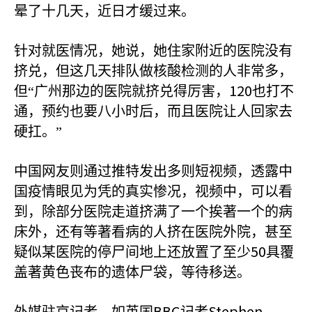
晕了十几天，近日才缓过来。
针对就医情况，她说，她住家附近的医院没有
挤兑，但这几天排队做核酸检测的人非常多，
120
但“广州那边的医院就挤兑得厉害，
也打不
通，预约也要八小时后，而且医院让人回家去
硬扛。”
中国网友则通过推特发出多则短视频，透露中
国疫情眼见为凭的真实惨况，视频中，可以看
到，除部分医院走道挤满了一个挨著一个的病
床外，还有等著看病的人挤在医院外院，甚至
50
疑似某医院的停尸间地上还放置了至少
具覆
盖著黄色丧布的遗体尸袋，等待移送。
BBC
Stephen