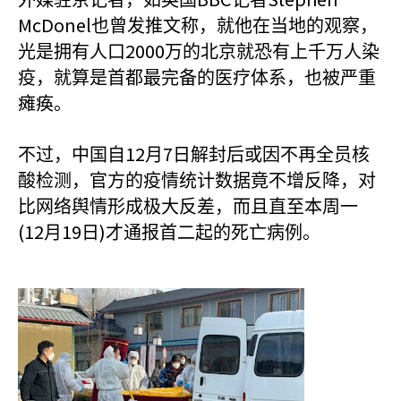
外媒驻京记者，如英国
记者
McDonel
也曾发推文称，就他在当地的观察，
2000
光是拥有人口
万的北京就恐有上千万人染
疫，就算是首都最完备的医疗体系，也被严重
瘫痪。
12
7
不过，中国自
月
日解封后或因不再全员核
酸检测，官方的疫情统计数据竟不增反降，对
比网络舆情形成极大反差，而且直至本周一
(12
19
)
月
日
才通报首二起的死亡病例。