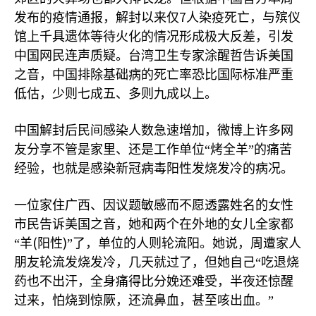
7
发布的疫情通报，解封以来仅
人染疫死亡，与殡仪
馆上千具遗体等待火化的情况形成极大反差，引发
中国网民连声质疑。台湾卫生专家涂醒哲告诉美国
之音，中国排除基础病的死亡率恐比国际标准严重
低估，少则七成五、多则九成以上。
中国解封后民间感染人数急速增加，微博上许多网
友分享不管是家里、还是工作单位“烤全羊”的痛苦
经验，也就是感染新冠病毒阳性发烧发冷的病况。
一位家住广西、因议题敏感而不愿透露姓名的女性
市民告诉美国之音，她和两个在外地的女儿全家都
(
)
“羊
阳性
”了，单位的人则轮流阳。她说，周遭家人
朋友轮流发烧发冷，几天就过了，但她自己“吃退烧
药也不出汗，全身痛得比分娩还难受，半夜还惊醒
过来，怕烧到惊厥，还流鼻血，甚至咳出血。”