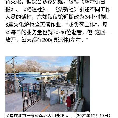
待火化，但综合多家外媒，包括《华尔街日
报》、《路透社》、《法新社》引述不同工作
24
人员的话称，东郊殡仪馆近期改为
小时制，
8
座火化炉也全天候作业，“超负荷工作”，原
30-40
本每日的业务量也就
位逝者，但“这回一
200(
)
放开，每天都在
具遗体
左右。”
灵车在北京一家火葬场大门外排队。（2022年12月17日）