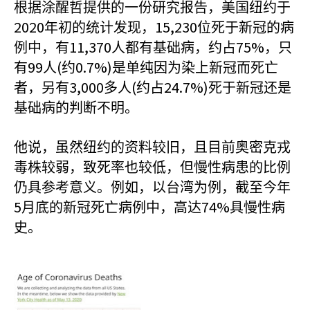
根据涂醒哲提供的一份研究报告，美国纽约于
2020
15,230
年初的统计发现，
位死于新冠的病
11,370
75%
例中，有
人都有基础病，约占
，只
99
(
0.7%)
有
人
约
是单纯因为染上新冠而死亡
3,000
(
24.7%)
者，另有
多人
约占
死于新冠还是
基础病的判断不明。
他说，虽然纽约的资料较旧，且目前奥密克戎
毒株较弱，致死率也较低，但慢性病患的比例
仍具参考意义。例如，以台湾为例，截至今年
5
74%
月底的新冠死亡病例中，高达
具慢性病
史。