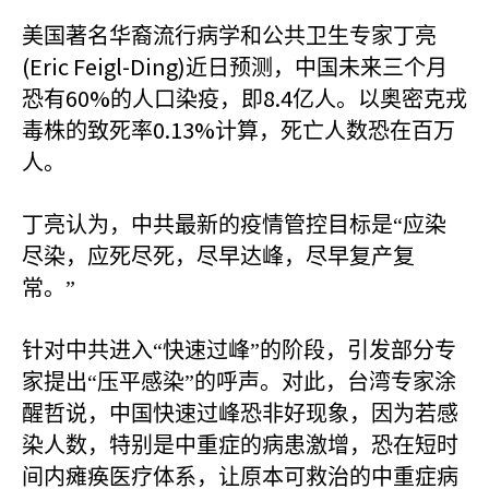
美国著名华裔流行病学和公共卫生专家丁亮
(Eric Feigl-Ding)
近日预测，中国未来三个月
60%
8.4
恐有
的人口染疫，即
亿人。以奥密克戎
0.13%
毒株的致死率
计算，死亡人数恐在百万
人。
丁亮认为，中共最新的疫情管控目标是“应染
尽染，应死尽死，尽早达峰，尽早复产复
常。”
针对中共进入“快速过峰”的阶段，引发部分专
家提出“压平感染”的呼声。对此，台湾专家涂
醒哲说，中国快速过峰恐非好现象，因为若感
染人数，特别是中重症的病患激增，恐在短时
间内瘫痪医疗体系，让原本可救治的中重症病