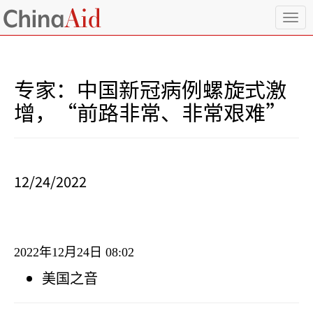
T
o
g
g
l
专家：中国新冠病例螺旋式激
e
n
增，“前路非常、非常艰难”
a
v
i
g
a
12/24/2022
t
i
o
n
2022
年
12
月
24
日
08:02
美国之音