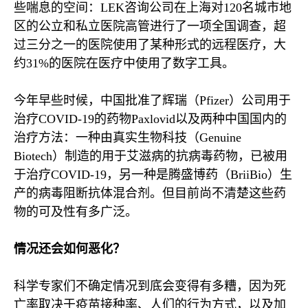
些喘息的空间：
LEK
咨询公司在上海对
120
名城市地
区的公立和私立医院高管进行了一项全国调查，超
过三分之一的医院使用了某种形式的远程医疗，大
约
31%
的医院在医疗中使用了数字工具。
今年早些时候，中国批准了辉瑞（
Pfizer
）公司用于
治疗
COVID-19
的药物
Paxlovid
以及两种中国国内的
治疗方法：一种由真实生物科技（
Genuine
Biotech
）制造的用于艾滋病的抗病毒药物，已被用
于治疗
COVID-19
，另一种是腾盛博药（
BriiBio
）生
产的病毒阻断抗体混合剂。但目前尚不清楚这些药
物的可及性有多广泛。
情况还会如何恶化？
科学专家们不确定情况到底会变得有多糟，因为死
亡率取决于疫苗接种率、人们的行为方式，以及加