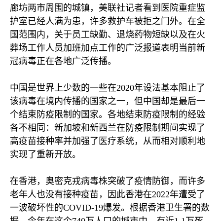
廊坊两市周围的城镇，美联社记者看到医院重症监
护室已经人满为患，许多救护车被拒之门外。在全
国范围内，关于员工缺勤、退烧药物短缺以及在火
葬场工作人员加班加点工作的广泛报道表明当前新
冠病毒正在各地广泛传播。
中国是世界上少数的一些在
2020
年设法基本阻止了
该病毒在境内传播的国家之一，但中国却是最后一
个结束防疫限制的国家。各地结束防疫限制的经验
各不相同：新加坡和新西兰在防疫限制期间实现了
高疫苗接种率并加强了医疗系统，从而相对顺利地
实现了重新开放。
在香港，奥密克戎病毒株突破了疫情防御，而许多
老年人也没有接种疫苗，因此香港在
2022
年遭受了
一波破坏性的
COVID-19
爆发。根据香港卫生署的数