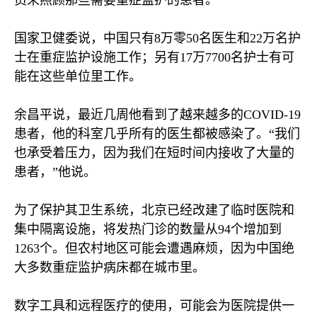
员来照顾那些需要重症监护的患者。
国家卫健委说，中国只有
8
万零
50
名医生和
22
万名护
士在重症监护设施工作；另有
17
万
7700
名护士有可
能在这些单位里工作。
余昌平说，最近几周他看到了越来越多的
COVID-19
患者，他的科室几乎所有的医生都被感染了。“我们
也承受着压力，因为我们在短时间内接收了大量的
患者，”他说。
为了保护其卫生系统，北京已经改建了临时医院和
集中隔离设施，将发热门诊的数量从
94
个增加到
1263
个。但农村地区可能会遭遇麻烦，因为中国绝
大多数重症监护病床都在城市里。
数字工具和远程医疗的使用，可能会为医院提供一