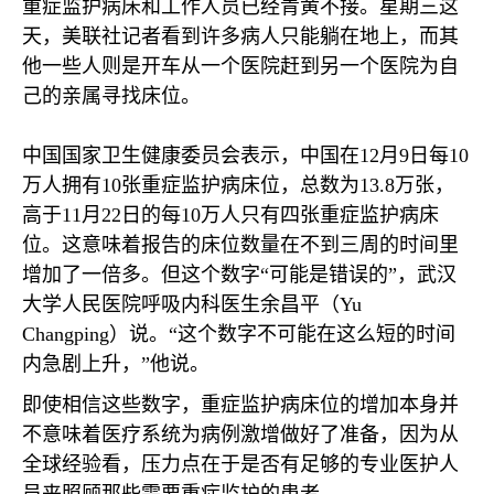
重症监护病床和工作人员已经青黄不接。星期三这
天，美联社记者看到许多病人只能躺在地上，而其
他一些人则是开车从一个医院赶到另一个医院为自
己的亲属寻找床位。
中国国家卫生健康委员会表示，中国在
12
月
9
日每
10
万人拥有
10
张重症监护病床位，总数为
13.8
万张，
高于
11
月
22
日的每
10
万人只有四张重症监护病床
位。这意味着报告的床位数量在不到三周的时间里
增加了一倍多。但这个数字“可能是错误的”，武汉
大学人民医院呼吸内科医生余昌平（
Yu
Changping
）说。“这个数字不可能在这么短的时间
内急剧上升，”他说。
即使相信这些数字，重症监护病床位的增加本身并
不意味着医疗系统为病例激增做好了准备，因为从
全球经验看，压力点在于是否有足够的专业医护人