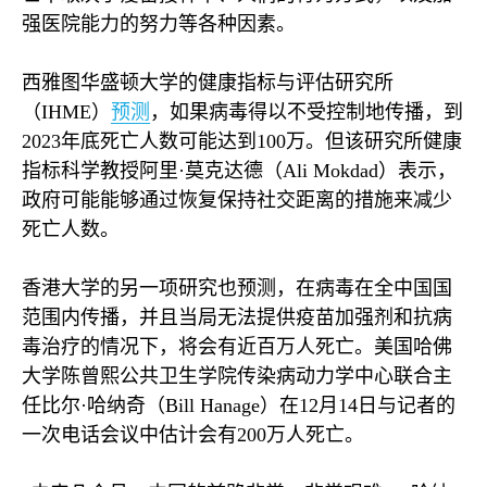
强医院能力的努力等各种因素。
西雅图华盛顿大学的健康指标与评估研究所
（
IHME
）
预测
，如果病毒得以不受控制地传播，到
2023
年底死亡人数可能达到
100
万。但该研究所健康
指标科学教授阿里·莫克达德（
Ali Mokdad
）表示，
政府可能能够通过恢复保持社交距离的措施来减少
死亡人数。
香港大学的另一项研究也预测，在病毒在全中国国
范围内传播，并且当局无法提供疫苗加强剂和抗病
毒治疗的情况下，将会有近百万人死亡。美国哈佛
大学陈曾熙公共卫生学院传染病动力学中心联合主
任比尔·哈纳奇（
Bill Hanage
）在
12
月
14
日与记者的
一次电话会议中估计会有
200
万人死亡。