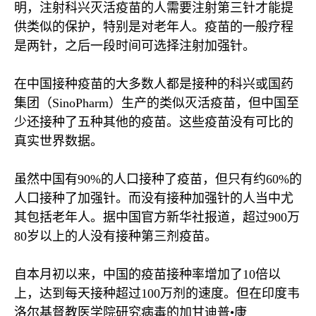
明，注射科兴灭活疫苗的人需要注射第三针才能提
供类似的保护，特别是对老年人。疫苗的一般疗程
是两针，之后一段时间可选择注射加强针。
在中国接种疫苗的大多数人都是接种的科兴或国药
集团（
SinoPharm
）生产的类似灭活疫苗，但中国至
少还接种了五种其他的疫苗。这些疫苗没有可比的
真实世界数据。
虽然中国有
90%
的人口接种了疫苗，但只有约
60%
的
人口接种了加强针。而没有接种加强针的人当中尤
其包括老年人。据中国官方新华社报道，超过
900
万
80
岁以上的人没有接种第三剂疫苗。
自本月初以来，中国的疫苗接种率增加了
10
倍以
上，达到每天接种超过
100
万剂的速度。但在印度韦
洛尔基督教医学院研究病毒的加甘迪普•康