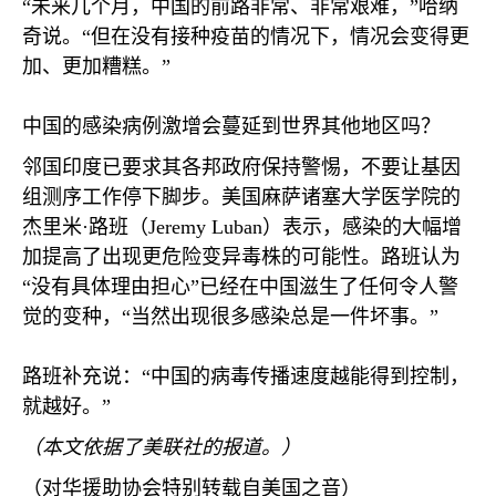
“未来几个月，中国的前路非常、非常艰难，”哈纳
奇说。“但在没有接种疫苗的情况下，情况会变得更
加、更加糟糕。”
中国的感染病例激增会蔓延到世界其他地区吗？
邻国印度已要求其各邦政府保持警惕，不要让基因
组测序工作停下脚步。美国麻萨诸塞大学医学院的
杰里米·路班（
Jeremy Luban
）表示，感染的大幅增
加提高了出现更危险变异毒株的可能性。路班认为
“没有具体理由担心”已经在中国滋生了任何令人警
觉的变种，“当然出现很多感染总是一件坏事。”
路班补充说：“中国的病毒传播速度越能得到控制，
就越好。”
（本文依据了美联社的报道。）
（对华援助协会特别转载自美国之音）