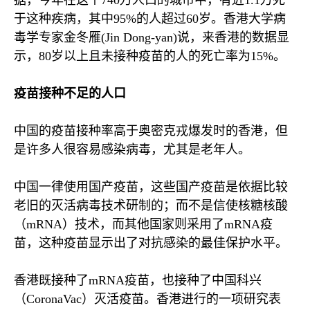
据，今年在这个
740
万人口的城市中，有近
1.1
万死
于这种疾病，其中
95%
的人超过
60
岁。香港大学病
毒学专家金冬雁
(Jin Dong-yan)
说，来香港的数据显
示，
80
岁以上且未接种疫苗的人的死亡率为
15%
。
疫苗接种不足的人口
中国的疫苗接种率高于奥密克戎爆发时的香港，但
是许多人很容易感染病毒，尤其是老年人。
中国一律使用国产疫苗，这些国产疫苗是依据比较
老旧的灭活病毒技术研制的；而不是信使核糖核酸
（
mRNA
）技术，而其他国家则采用了
mRNA
疫
苗，这种疫苗显示出了对抗感染的最佳保护水平。
香港既接种了
mRNA
疫苗，也接种了中国科兴
（
CoronaVac
）灭活疫苗。香港进行的一项研究表