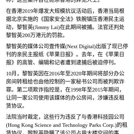
称，这些案件旨在扼杀香港的异见人士。
在香港
2019
年爆发大规模抗议活动后，香港当局根
据北京实施的《国家安全法》铁腕镇压香港民主运
动，黎智英
(Jimmy Lai)
在此期间被捕。法官还判处
黎智英
200
万港元的罚款。
黎智英的媒体公司壹传媒
(Next Digital)
出版了现已停
刊的亲民主报纸《苹果日报》。去年，在《苹果日
报》的高管、编辑和记者遭到逮捕后被迫停刊。
10
月，黎智英因在
2016
年至
2020
年期间将部分办公
房间转租给也由他控制的一家秘书公司而被判欺诈
罪。第二项欺诈指控是，在
1998
年至
2015
年期间，
让同一家公司使用该媒体的办公房间，涉嫌违反租
赁协议。
法院当时裁定，这些行为违反了与香港科技园公司
(Hong Kong Science and Technology Parks Corp.)
的租
赁协议，黎智英隐瞒了该公司占用大楼空间的事