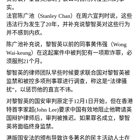
实。
法官陈广池（
Stanley Chan
）在周六宣判时说，这些
违法行为发生了
20
年，并补充说黎智英对这些行为
并不感到内疚。
陈广池补充说，黎智英以前的同事黄伟强（
Wong
Wai-keung
）在这起案件中被判犯有一项欺诈罪，必
须服刑
21
个月。
黎智英的律师团队早些时候要求联合国对黎智英被
监禁和被控多项刑事罪进行调查，称这是“法律骚
扰”，以惩罚他的直言不讳。
对黎智英的国安审判原定于
12
月
1
日开始，但在香港
特首李家超
(John Lee)
要求中国有效地阻止他聘请英
国辩护律师后，审判被推迟。如果罪名成立，黎智
英将面临终身监禁。
港版国安法的颁布导致许多著名的民主活动人士在