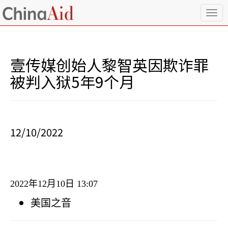
T
o
g
g
l
壹传媒创始人黎智英因欺诈罪
e
n
被判入狱5年9个月
a
v
i
g
a
12/10/2022
t
i
o
n
2022
年
12
月
10
日
13:07
美国之音