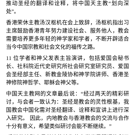
推动圣经的翻译和诠释，将中国天主教
“
划向深
处
”
。
香港荣休主教汤汉枢机在会上致辞，汤枢机指出习
主席鼓励香港青年努力建设社会、服务他人，教会
需要培养更多年轻的神学家和学者，不断开辟适合
当今中国宗教和社会文化的福传之路。
11
位学者和神父发表主旨演讲，包括爱国会秘书
长、社科院近代史研究所社会研究室研究员、爱国
会圣经部主任、新教金陵协和神学院讲师、香港圣
神修院神哲学、耶稣会神父等。
中国天主教网的文章最后说：
“
经过两天的精彩研
讨，与会者一致认为：圣经是教会的灵性根基，我
国教会中国化需对圣经翻译、诠释和宣讲上进行深
入研究。 因此，内地教会与香港教会的交流与合作
十分有意义，希望类似研讨会能不断继续。
”