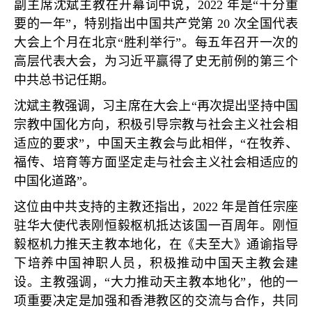
副主席沈斌主教在开幕词中说，
2022
年是
“
十分重
要的一年
”
，特别指出中国共产党第
20
次全国代表
大会上个月在北京
“
胜利举行
”
。每五年召开一次的
高层代表大会，为习近平赢得了史无前例的第三个
中共总书记任期。
沈斌主教强调，习主席在大会上
“
再次提出坚持中国
宗教中国化方向，积极引导宗教与社会主义社会相
适应的要求
”
，中国天主教会与此相伴，
“
在牧养、
福传、培育等方面坚定走与社会主义社会相适应的
中国化道路
”
。
这位由中共支持的主教还指出，
2022
年是首任宗座
驻华大使代表刚恒毅枢机抵达该国一百周年。刚恒
毅枢机力推天主教本地化，在《夫至大》通谕指导
下培养中国神职人员，积极推动中国天主教会建
设。主教强调，
“
大力推动天主教本地化
”
，他的一
项重要决定是加强和香港教区的交流与合作，共同