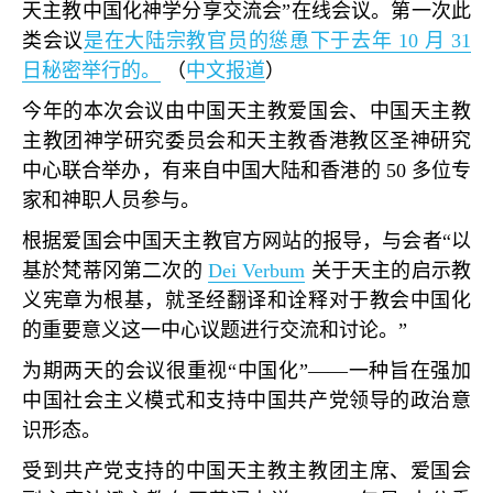
天主教中国化神学分享交流会
”
在线会议。第一次此
类会议
是在大陆宗教官员的慫恿下于去年
10
月
31
日秘密举行的。
（
中文报道
）
今年的本次会议由中国天主教爱国会、中国天主教
主教团神学研究委员会和天主教香港教区圣神研究
中心联合举办，有来自中国大陆和香港的
50
多位专
家和神职人员参与。
根据爱国会中国天主教官方网站的报导，与会者
“
以
基於梵蒂冈第二次的
Dei Verbum
关于天主的启示教
义宪章为根基，就圣经翻译和诠释对于教会中国化
的重要意义这一中心议题进行交流和讨论。
”
为期两天的会议很重视
“
中国化
”——
一种旨在强加
中国社会主义模式和支持中国共产党领导的政治意
识形态。
受到共产党支持的中国天主教主教团主席、爱国会