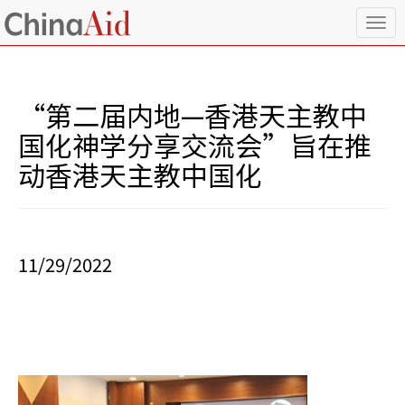
T
o
g
g
l
“第二届内地—香港天主教中
e
n
国化神学分享交流会”旨在推
a
动香港天主教中国化
v
i
g
a
t
i
11/29/2022
o
n