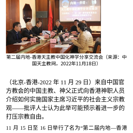
第二届内地-香港天主教中国化神学分享交流会（来源：中
国天主教网，2022年11月18日）
（北京
-
香港
-2022
年
11
月
29
日）来自中国官
方教会的中国主教、神父正式向香港神职人员
介绍如何实施国家主席习近平的社会主义宗教
观
——
批评人士认为此举可能预示着进一步的
打压宗教自由。
11
月
15
日至
16
日举行了名为
“
第二届内地
—
香港