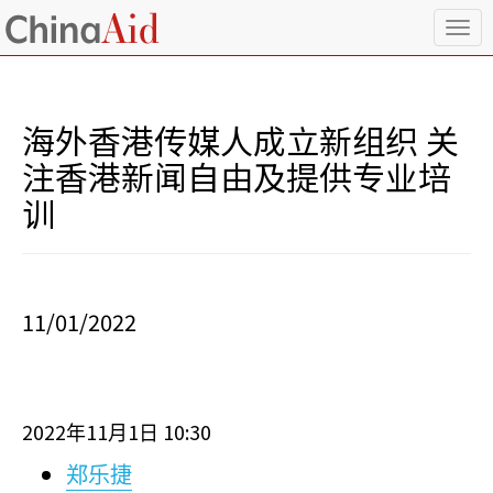
T
o
g
g
l
海外香港传媒人成立新组织 关
e
n
注香港新闻自由及提供专业培
a
训
v
i
g
a
t
i
11/01/2022
o
n
2022
11
1
10:30
年
月
日
郑乐捷