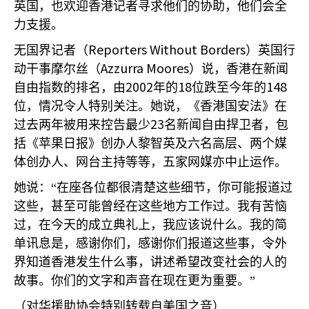
英国，也欢迎香港记者寻求他们的协助，他们会全
力支援。
Reporters Without Borders
无国界记者（
）英国行
Azzurra Moores
动干事摩尔丝（
）说，香港在新闻
2002
18
148
自由指数的排名，由
年的
位跌至今年的
位，情况令人特别关注。她说，《香港国安法》在
23
过去两年被用来控告最少
名新闻自由捍卫者，包
括《苹果日报》创办人黎智英及六名高层、两个媒
体创办人、网台主持等等，五家网媒亦中止运作。
她说：“在座各位都很清楚这些细节，你可能报道过
这些，甚至可能曾经在这些地方工作过。我有苦恼
过，在今天的成立典礼上，我应该说什么。我的简
单讯息是，感谢你们，感谢你们报道这些事，令外
界知道香港发生什么事，讲述希望改变社会的人的
故事。你们的文字和声音在现在更为重要。”
（对华援助协会特别转载自美国之音）