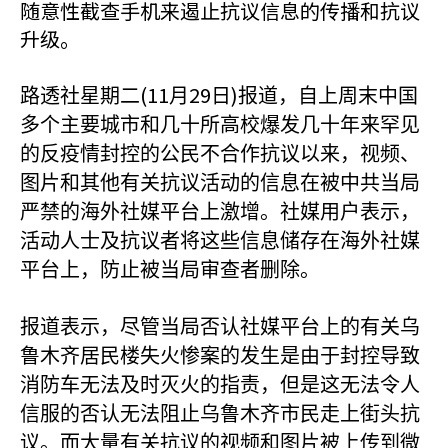
随意性截查手机来遏止抗议信息的传播和抗议
升级。
(11
29
)
路透社星期二
月
日
报道，自上周末中国
多个主要城市和几十所高校爆发几十年来罕见
的反疫情封控的公民不合作抗议以来，视频、
图片和其他有关抗议活动的信息在被中共当局
严禁的海外社媒平台上激增。社媒用户表示，
活动人士及抗议者将这些信息储存在海外社媒
平台上，防止被当局审查者删除。
报道表示，尽管当局否认社媒平台上的有关乌
鲁木齐居民楼失火惨案的发生是由于封控导致
消防车无法及时灭火的指责，但是这无法令人
信服的否认无法阻止乌鲁木齐市民走上街头抗
议。而大量有关抗议的视频和图片被上传到微