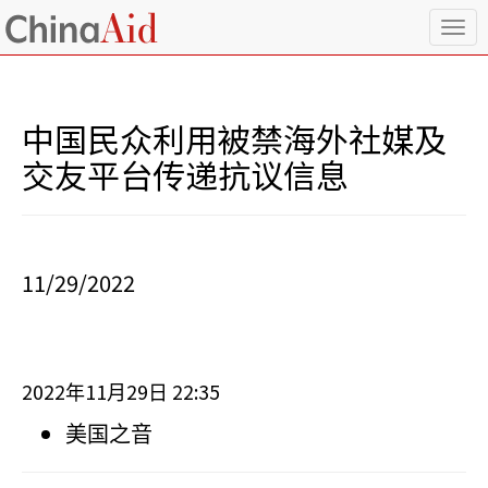
T
o
g
g
l
中国民众利用被禁海外社媒及
e
n
交友平台传递抗议信息
a
v
i
g
a
11/29/2022
t
i
o
n
2022
11
29
22:35
年
月
日
美国之音