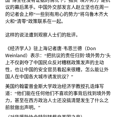
国”博主在没有证据的情况下，指责“境外势力”是抗
议的幕后黑手。中国外交部发言人赵立坚也在周一
的记者会上称“一些别有用心的势力”将乌鲁木齐大
火和“清零”政策联系在一起。
这样的说法遭到观察人士们的批评。
Don
《经济学人》驻上海记者唐·韦恩兰德（
Weinland
）表示：“把抗议的责任归到‘境外势力’头
上不仅剥夺了中国民众反对糟糕政策发声的主动
性，也让中国的安全官员看起来很糟，怎么能让外
国人在中国各大城市诱发抗议？”
美国约翰霍普金斯大学政治经济学教授孔诰烽写
道：“他们能在任何他们不喜欢的事背后找到境外势
力，甚至在西方政治人士还没搞清楚发生了什么之
前就做出声明。”