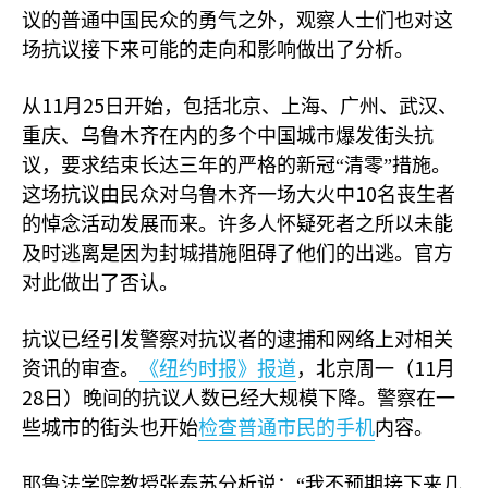
议的普通中国民众的勇气之外，观察人士们也对这
场抗议接下来可能的走向和影响做出了分析。
11
25
从
月
日开始，包括北京、上海、广州、武汉、
重庆、乌鲁木齐在内的多个中国城市爆发街头抗
议，要求结束长达三年的严格的新冠“清零”措施。
10
这场抗议由民众对乌鲁木齐一场大火中
名丧生者
的悼念活动发展而来。许多人怀疑死者之所以未能
及时逃离是因为封城措施阻碍了他们的出逃。官方
对此做出了否认。
抗议已经引发警察对抗议者的逮捕和网络上对相关
11
资讯的审查。
《纽约时报》报道
，北京周一（
月
28
日）晚间的抗议人数已经大规模下降。警察在一
些城市的街头也开始
检查普通市民的手机
内容。
耶鲁法学院教授张泰苏分析说：“我不预期接下来几