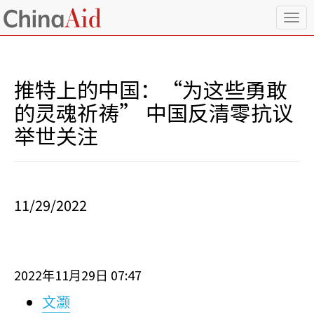
T
o
g
g
l
推特上的中国：“为这些勇敢
e
n
的灵魂祈祷” 中国反清零抗议
a
举世关注
v
i
g
a
t
i
11/29/2022
o
n
2022
11
29
07:47
年
月
日
文灏