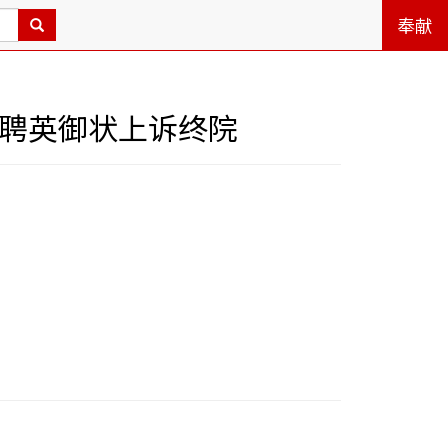
奉献
服聘英御状上诉终院