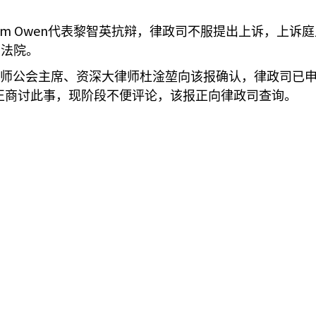
im Owen
代表黎智英抗辩，律政司不服提出上诉，上诉庭
审法院。
师公会主席、资深大律师杜淦堃向该报确认，律政司已
正商讨此事，现阶段不便评论，该报正向律政司查询。