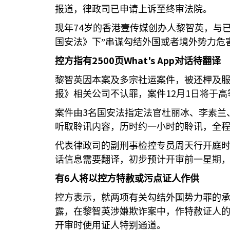
报道，律政司已申请上诉至终审法院。
74
现年
岁的香港壹传媒创办人黎智英，与
国安法》下”串谋勾结外国或者境外势力危害
2500
What's App
控方指有
页
对话待翻译
黎智英因本案及多宗社运案件，被还柙及
12
1
报》相关公司不认罪，案件
月
日将于高
3
案件由
名国安法指定法官杜丽冰、李素兰
听取聆讯内容，历时约一小时的聆讯，全
代表律政司的副刑事检控专员周天行开庭
话信息需要翻译，初步预计开审前一星期
6
有
人将以控方特赦或污点证人作供
控方表示，就两项有关勾结外国势力罪的
露，在黎智英涉嫌欺诈案中，作特赦证人
开审时使用证人特别通道。