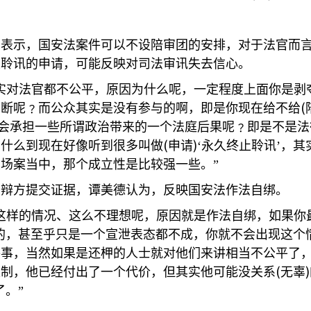
问表示，国安法案件可以不设陪审团的安排，对于法官而
止聆讯的申请，可能反映对司法审讯失去信心。
实对法官都不公平，原因为什么呢，一定程度上面你是剥
(
判断呢﹖而公众其实是没有参与的啊，即是你现在给不给
会承担一些所谓政治带来的一个法庭后果呢﹖即是不是法
(
)
为什么到现在好像听到很多叫做
申请
‘永久终止聆讯’，
场案当中，那个成立性是比较强一些。”
向辩方提交证据，谭美德认为，反映国安法作法自绑。
这样的情况、这么不理想呢，原因就是作法自绑，如果你
以的，甚至乎只是一个宣泄表态都不成，你就不会出现这个
件事，当然如果是还柙的人士就对他们来讲相当不公平了
(
)
限制，他已经付出了一个代价，但其实他可能没关系
无辜
了。”