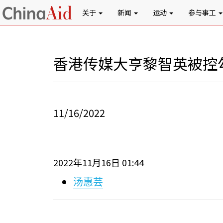
关于
新闻
运动
参与事工
香港传媒大亨黎智英被控
11/16/2022
2022
11
16
01:44
年
月
日
汤惠芸