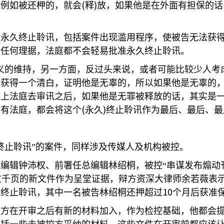
(
)
他例如被还柙的，就会
释
放，如果他是在外面有担保的话
请永久终止聆讯，包括案件出现滥用程序，使被告无法获
出任何理据，法庭都不会轻易批准永久终止聆讯。
义的维持，另一方面，反过头来说，或者可能比较少人考
后获得一个清白，证明他是无辜的，所以如果他是无辜的
带上法庭去审讯之后，如果他是无罪被释放的话，其实是
(
)
所有法庭，都会将这个
永久
终止聆讯作为最后、最后、最
终止聆讯”的案件，同样涉及传媒人及机构被控。
编辑钟沛权、前署任总编辑林绍桐，被控“串谋发布煽动
过千页的新文件作为呈堂证据，辩方资深大律师余若薇表示
10
久终止聆讯，其中一名被告林绍桐还押超过
个月后获准
控方在开审之后有新的材料加入，作为检控基础，他都会