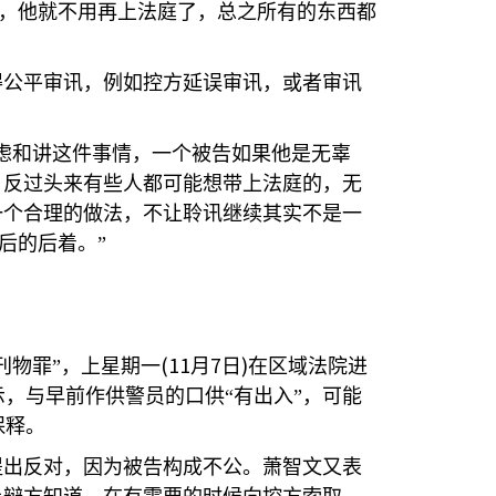
，他就不用再上法庭了，总之所有的东西都
得公平审讯，例如控方延误审讯，或者审讯
虑和讲这件事情，一个被告如果他是无辜
，反过头来有些人都可能想带上法庭的，无
一个合理的做法，不让聆讯继续其实不是一
后的后着。”
(11
7
)
刊物罪”，上星期一
月
日
在区域法院进
，与早前作供警员的口供“有出入”，可能
保释。
提出反对，因为被告构成不公。萧智文又表