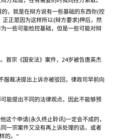
让辩方知道，在有需要的时候向控方索取。
(
道的，就是在辩方说有一些基础的东西你
控
(
)
，正正是因为这样所以
辩方要求
押后，然
作为一些可能检控基础，但是一些可能对辩
24
团。首宗《国安法》案件，
岁被告唐英杰
不服裁决提出上诉亦被驳回，律政司早前向
师可能提出不同的法律观点，因此不能够预
(
)
定他这个申请
永久终止聆讯
一定会不成的，
果同一宗案件又没有再上诉处理的话，或者
样的。”