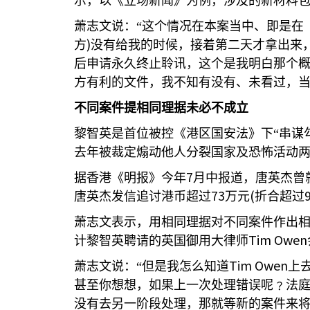
示，以《立场新闻》为例，涉及的新材料
萧志文说：“这个情况在本案当中、即是在
)
方
没有给我的时候，接着第二天才拿出来
后申请永久终止聆讯，这个是我明白那个
方有利的文件，我不知有没有、未看过，当
不同案件提相同理据未必不成立
黎智英是首位被控《港区国安法》下“串谋
去年被裁定煽动他人分裂国家及恐怖活动
7
据香港《明报》今年
月中报道，唐英杰曾
73
(
唐英杰发信追讨港币超过
万元
折合超过
萧志文表示，用相同理据对不同案件作出
Tim Owen
计黎智英聘请的英国御用大律师
Tim Owen
萧志文说：“但是我怎么知道
上
甚至你想想，如果上一次处理错误呢﹖法
没有去另一阶段处理，那就等新的案件来