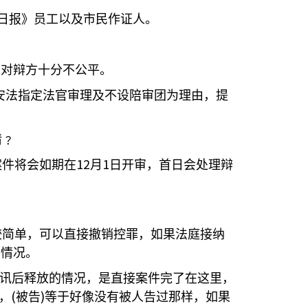
日报》员工以及市民作证人。
，对辩方十分不公平。
安法指定法官审理及不设陪审团为理由，提
请﹖
12
1
案件将会如期在
月
日开审，首日会处理辩
较简单，可以直接撤销控罪，如果法庭接纳
的情况。
审讯后释放的情况，是直接案件完了在这里，
(
)
，
被告
等于好像没有被人告过那样，如果