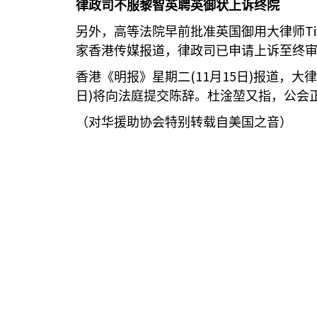
律政司不服黎智英聘英御状上诉终院
T
另外，高等法院早前批准英国御用大律师
家香港传媒报道，律政司已申请上诉至终
(11
15
)
香港《明报》星期二
月
日
报道，大律
)
日
将向法庭提交陈辞。杜淦堃又指，公会
（对华援助协会特别转载自美国之音）