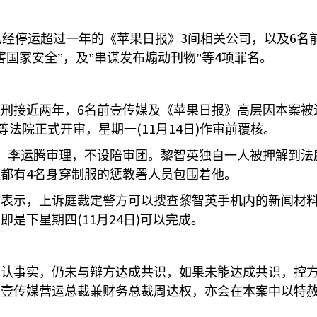
3
6
已经停运超过一年的《苹果日报》
间相关公司，以及
名
4
国家安全”，及”串谋发布煽动刊物”等
项罪名。
6
服刑接近两年，
名前壹传媒及《苹果日报》高层因本案被
(11
14
)
等法院正式开审，星期一
月
日
作审前覆核。
、李运腾审理，不设陪审团。黎智英独自一人被押解到法
4
程都有
名身穿制服的惩教署人员包围着他。
时表示，上诉庭裁定警方可以搜查黎智英手机内的新闻材
(11
24
)
，即是下星期四
月
日
可以完成。
承认事实，仍未与辩方达成共识，如果未能达成共识，控
的壹传媒营运总裁兼财务总裁周达权，亦会在本案中以特