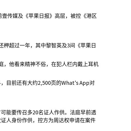
前壹传媒及《苹果日报》高层，被控《港区
3
还柙超过一年，其中黎智英及
间《苹果日
庭，他看来精神不俗，在犯人栏内戴上耳机
2,500
What's App
料，目前还有大约
页的
对
20
方可能要传召多
名证人作供。法庭早前透
赦证人身份作供，控方为周达权申请在案件