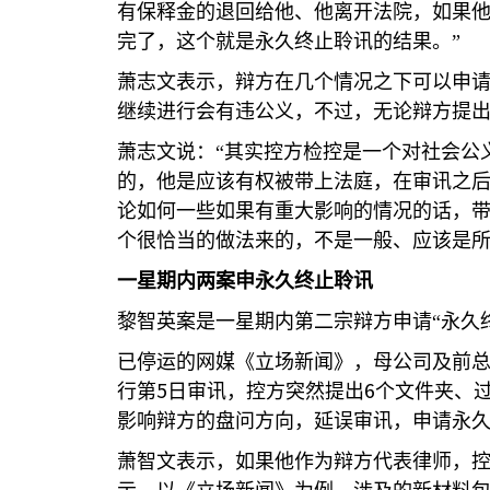
有保释金的退回给他、他离开法院，如果
完了，这个就是永久终止聆讯的结果。”
萧志文表示，辩方在几个情况之下可以申
继续进行会有违公义，不过，无论辩方提
萧志文说：“其实控方检控是一个对社会公
的，他是应该有权被带上法庭，在审讯之
论如何一些如果有重大影响的情况的话，
个很恰当的做法来的，不是一般、应该是
一星期内两案申永久终止聆讯
黎智英案是一星期内第二宗辩方申请“永久
已停运的网媒《立场新闻》，母公司及前总
5
6
行第
日审讯，控方突然提出
个文件夹、
影响辩方的盘问方向，延误审讯，申请永
萧智文表示，如果他作为辩方代表律师，