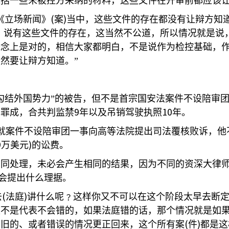
包括一些未被控方采纳的材料，这些文件在开审前都应该
(
)
《立场新闻》
案
当中，这些文件的存在都没有让辩方知
，说有这些文件的存在，这当然不公道，所以情况就是说
概念上是对的，相信大家都明白，不是说作为检控基础，
然要让辩方知道。”
勾结外国势力”的被告，但不是首宗国安法案件不设陪审
9
10
两罪成，合共判监禁
年以及吊销驾驶执照
年。
就案件不设陪审团一事向高等法院提出司法覆核败诉，他
9
)
万美元
的讼费。
相同处理，未必会产生相同的结果，因为不同的资深大律
会提出什么理据。
(
)
去
法庭
讲什么呢﹖这样你又不可以在这个阶段太早去断
庭不是代表不会错的，如果法庭错的话，那个情况就是如
(
)
将旧的、或者错误的情况更正回来，这个所有案
件
都是这