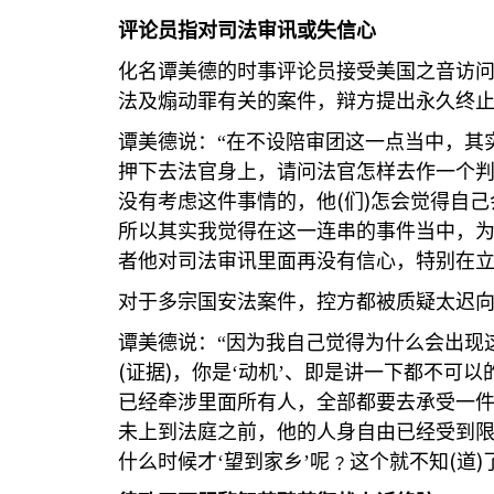
评论员指对司法审讯或失信心
化名谭美德的时事评论员接受美国之音访
法及煽动罪有关的案件，辩方提出永久终
谭美德说：“在不设陪审团这一点当中，其
押下去法官身上，请问法官怎样去作一个
(
)
没有考虑这件事情的，他
们
怎会觉得自己
所以其实我觉得在这一连串的事件当中，
者他对司法审讯里面再没有信心，特别在立
对于多宗国安法案件，控方都被质疑太迟
谭美德说：“因为我自己觉得为什么会出现
(
)
证据
，你是‘动机’、即是讲一下都不可
已经牵涉里面所有人，全部都要去承受一
未上到法庭之前，他的人身自由已经受到
(
)
什么时候才‘望到家乡’呢﹖这个就不知
道