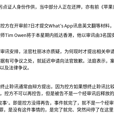
污点证人身份作供，当中部分人正在还押，亦有前《苹果
7
What's App
，控方在开审前
日才提交
讯息英文翻等材料
Tim Owen
3
律师
将于本星期内抵达香港，他以审讯由
名国
关审讯安排，法官杜丽冰亦质疑，为何现时才提出相关申
理据有可争议之处，就延迟申请向法官致歉。法庭表示，
据以及法律争议。
久终止聆讯通常由辩方提出，因为控方如果想终止聆讯比
”，控方不可以再控告，但是被告不是一个经审讯后释放
、‘完事’。即是控方没得再告，事件就完了，就不是一个经
罪，是没有这件事情的，是完了就完、突然间停了在这里