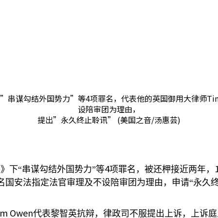
串谋勾结外国势力”等4项罪名，代表他的英国御用大律师Tim
设陪审团为理由，
提出”永久终止聆讯” (美国之音/汤惠芸)
4
》下“串谋勾结外国势力”等
项罪名，被还柙接近两年，
名国安法指定法官审理及不设陪审团为理由，申请“永久终
im Owen
代表黎智英抗辩，律政司不服提出上诉，上诉庭