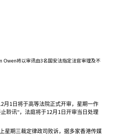
 Owen将以审讯由3名国安法指定法官审理及不
12
1
月
日将于高等法院正式开审，星期一作
12
1
止聆讯”，法庭将于
月
日开审当日处理
上星期三裁定律政司败诉，据多家香港传媒