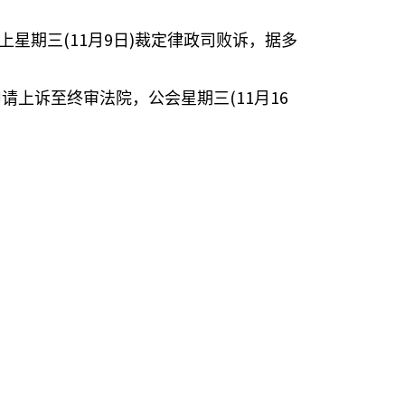
(11
9
)
上星期三
月
日
裁定律政司败诉，据多
(11
16
申请上诉至终审法院，公会星期三
月