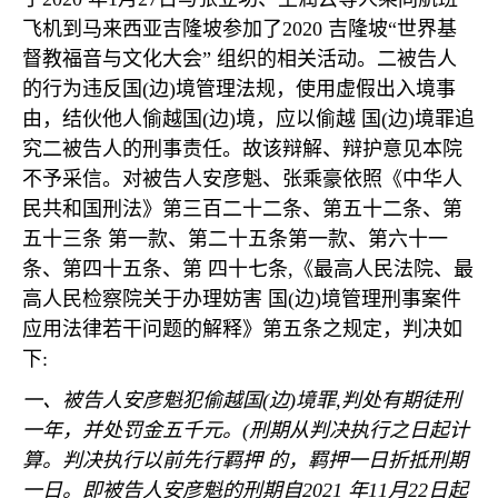
飞机到马来西亚吉隆坡参加了
2020
吉隆坡
“
世界基
督教福音与文化大会
”
组织的相关活动。二被告人
的行为违反国
(
边
)
境管理法规，使用虚假出入境事
由，结伙他人偷越国
(
边
)
境，应以偷越
国
(
边
)
境罪追
究二被告人的刑事责任。故该辩解、辩护意见本院
不予采信。对被告人安彦魁、张乘豪依照《中华人
民共和国刑法》第三百二十二条、第五十二条、第
五十三条
第一款、第二十五条第一款、第六十一
条、第四十五条、第
四十七条
,
《最高人民法院、最
高人民检察院关于办理妨害
国
(
边
)
境管理刑事案件
应用法律若干问题的解释》第五条之规定，判决如
下
:
一、被告人安彦魁犯偷越国
(
边
)
境罪
,
判处有期徒刑
一年，并处罚金五千元。
(
刑期从判决执行之日起计
算。判决执行以前先行羁押
的，羁押一日折抵刑期
一日。即被告人安彦魁的刑期自
2021
年
11
月
22
日起