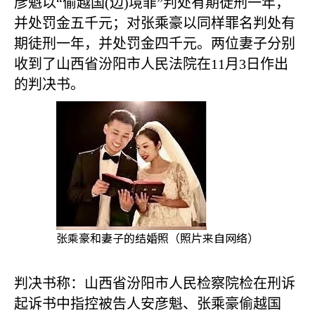
彦魁以
“
偷越国
(
边
)
境罪
”
判处有期徒刑一年，
并处罚金五千元；对张乘豪以同样罪名判处有
期徒刑一年，并处罚金四千元。两位妻子分别
收到了山西省汾阳市人民法院在
11
月
3
日作出
的判决书。
张乘豪和妻子的结婚照（照片来自网络）
判决书称：山西省汾阳市人民检察院检在刑诉
起诉书中指控被告人安彦魁、张乘豪偷越国