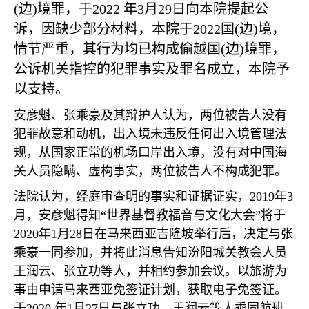
(
边
)
境罪，于
2022
年
3
月
29
日向本院提起公
诉，因缺少部分材料，本院于
2022
国
(
边
)
境，
情节严重，其行为均已构成偷越国
(
边
)
境罪，
公诉机关指控的犯罪事实及罪名成立，本院予
以支持。
安彦魁、张乘豪及其辩护人认为，两位被告人没有
犯罪故意和动机，出入境未违反任何出入境管理法
规，从国家正常的机场口岸出入境，没有对中国海
关人员隐瞒、虚构事实，两位被告人不构成犯罪。
法院认为，经庭审查明的事实和证据证实，
2019
年
3
月，安彦魁得知
“
世界基督教福音与文化大会
”
将于
2020
年
1
月
28
日在马来西亚吉隆坡举行后，决定与张
乘豪一同参加，并将此消息告知汾阳城关教会人员
王润云、张立功等人，并相约参加会议。以旅游为
事由申请马来西亚免签证计划，获取电子免签证。
于
2020
年
1
月
27
日与张立功、王润云等人乘同航班