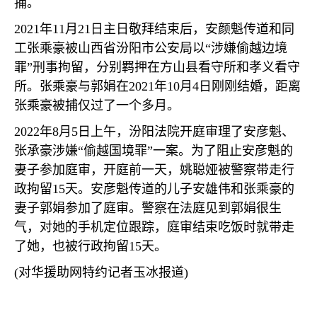
捕。
2021
年
11
月
21
日主日敬拜结束后，安颜魁传道和同
工张乘豪被山西省汾阳市公安局以
“
涉嫌偷越边境
罪
”
刑事拘留，分别羁押在方山县看守所和孝义看守
所。张乘豪与郭娟在
2021
年
10
月
4
日刚刚结婚，距离
张乘豪被捕仅过了一个多月。
2022
年
8
月
5
日上午，汾阳法院开庭审理了安彦魁、
张承豪涉嫌
“
偷越国境罪
”
一案。为了阻止安彦魁的
妻子参加庭审，开庭前一天，姚聪娅被警察带走行
政拘留
15
天。安彦魁传道的儿子安雄伟和张乘豪的
妻子郭娟参加了庭审。警察在法庭见到郭娟很生
气，对她的手机定位跟踪，庭审结束吃饭时就带走
了她，也被行政拘留
15
天。
(
对华援助网特约记者玉冰报道
)