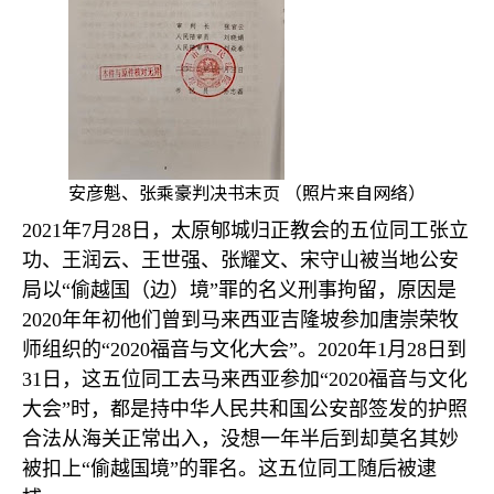
安彦魁、张乘豪判决书末页 （照片来自网络）
2021
年
7
月
28
日，太原郇城归正教会的五位同工张立
功、王润云、王世强、张耀文、宋守山被当地公安
局以
“
偷越国（边）境
”
罪的名义刑事拘留，原因是
2020
年年初他们曾到马来西亚吉隆坡参加唐崇荣牧
师组织的
“2020
福音与文化大会
”
。
2020
年
1
月
28
日到
31
日，这五位同工去马来西亚参加
“2020
福音与文化
大会
”
时，都是持中华人民共和国公安部签发的护照
合法从海关正常出入，没想一年半后到却莫名其妙
被扣上
“
偷越国境
”
的罪名。这五位同工随后被逮