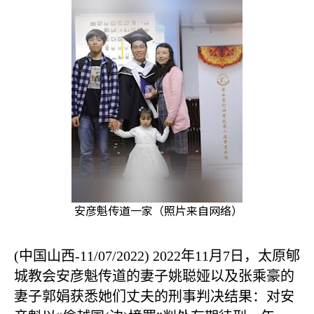
安彦魁传道一家（照片来自网络）
(
中国山西
-11/07/2022)
2022
年
11
月
7
日，太原郇
城教会安彦魁传道的妻子姚聪娅以及张乘豪的
妻子郭娟获悉她们丈夫的刑事判决结果：对安