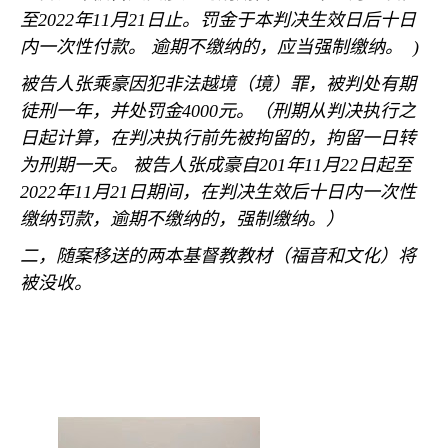
至
2022
年
11
月
21
日止。罚金于本判决生效日后十日
内一次性付款。
逾期不缴纳的，应当强制缴纳。
)
被告人张乘豪因犯非法越境（境）罪，被判处有期
徒刑一年，并处罚金
4000
元。（刑期从判决执行之
日起计算，在判决执行前先被拘留的，拘留一日转
为刑期一天。
被告人张成豪自
201
年
11
月
22
日起至
2022
年
11
月
21
日期间，在判决生效后十日内一次性
缴纳罚款，逾期不缴纳的，强制缴纳。）
二，随案移送的两本基督教教材（福音和文化）将
被没收。