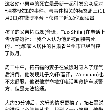
这名幼小男童的死亡是最新一起引发公众反对
(11
“清零”政策的事件。与事件相关的标签周三
3
)
3.8
月
日
在微博平台上获得了近
亿阅读量。
(
Tuo Shilei)
孩子的父亲拓石磊
音译，
在电话上
告诉路透社：“我个人认为他是被间接害死
的。”他和家人居住的甘肃省兰州市已经封控
了数月。
周二中午，拓石磊的妻子在做饭时吸入了煤气
(
Wenxuan)
后滑倒，他发现儿子文轩
音译，
也
不太舒服。他说他拼命地打电话叫救护车或警
方，但是无法接通。
30
大约
分钟后，文轩的情况更糟了，拓石磊说