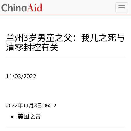
T
o
g
g
l
兰州3岁男童之父：我儿之死与
e
n
清零封控有关
a
v
i
g
a
11/03/2022
t
i
o
n
2022
11
3
06:12
年
月
日
美国之音