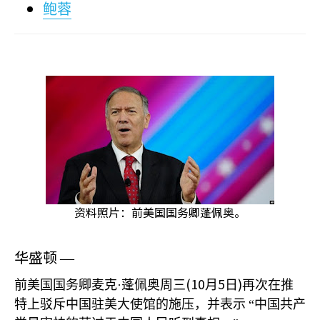
鲍蓉
资料照片：前美国国务卿蓬佩奥。
华盛顿
—
(10
5
)
前美国国务卿麦克·蓬佩奥周三
月
日
再次在推
特上驳斥中国驻美大使馆的施压，并表示
“中国共产