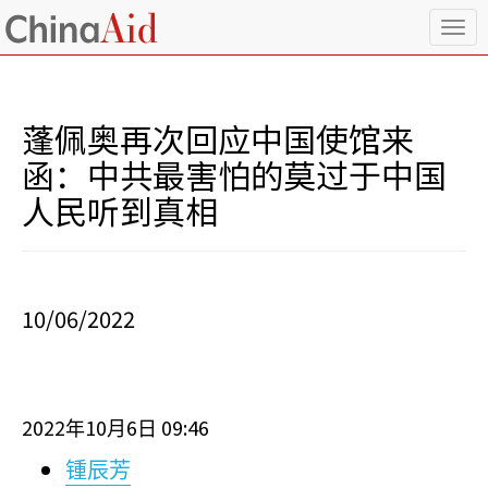
T
o
g
g
l
蓬佩奥再次回应中国使馆来
e
n
函：中共最害怕的莫过于中国
a
人民听到真相
v
i
g
a
t
i
10/06/2022
o
n
2022
10
6
09:46
年
月
日
锺辰芳