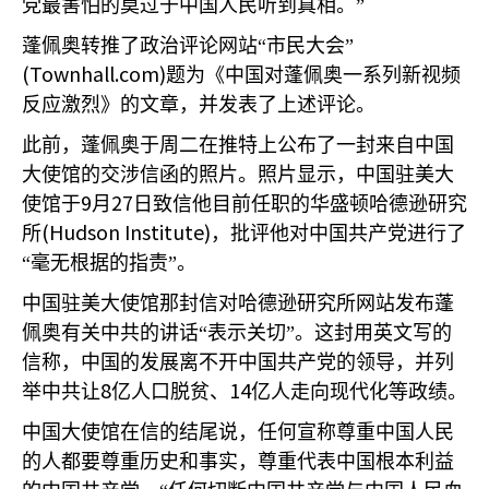
党最害怕的莫过于中国人民听到真相。”
蓬佩奥转推了政治评论网站“市民大会”
(Townhall.com)
题为《中国对蓬佩奥一系列新视频
反应激烈》的文章，并发表了上述评论。
此前，蓬佩奥于周二在推特上公布了一封来自中国
大使馆的交涉信函的照片。照片显示，中国驻美大
9
27
使馆于
月
日致信他目前任职的华盛顿哈德逊研究
(Hudson Institute)
所
，批评他对中国共产党进行了
“毫无根据的指责”。
中国驻美大使馆那封信对哈德逊研究所网站发布蓬
佩奥有关中共的讲话“表示关切”。这封用英文写的
信称，中国的发展离不开中国共产党的领导，并列
8
14
举中共让
亿人口脱贫、
亿人走向现代化等政绩。
中国大使馆在信的结尾说，任何宣称尊重中国人民
的人都要尊重历史和事实，尊重代表中国根本利益