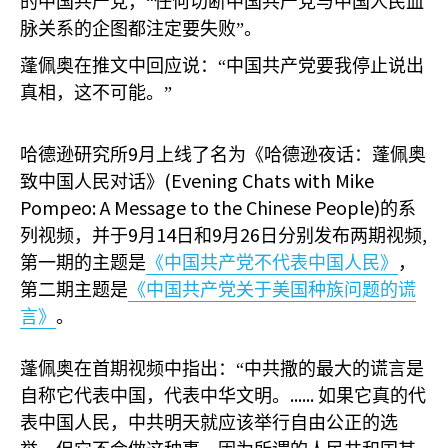
的中国共产党，“任何切断中国共产党与中国人民血
脉关系的企图都注定要失败”。
蓬佩奥在推文中回应说：“中国共产党要我停止说出
真相，这不可能。”
9
哈德逊研究所
月上线了名为《哈德逊夜话：蓬佩奥
(Evening Chats with Mike
致中国人民对话》
Pompeo: A Message to the Chinese People)
的系
9
14
9
26
,
列视频，并于
月
日和
月
日分别发布两期视频
第一期的主题是
《中国共产党不代表中国人民》
，
第二期主题是
《中国共产党关于美国种族问题的谎
言》
。
蓬佩奥在首期视频中指出：“中共撒的最大的谎言是
......
自称它代表中国，代表中华文明。
如果它真的代
表中国人民，中共明天就应该举行自由公正的选