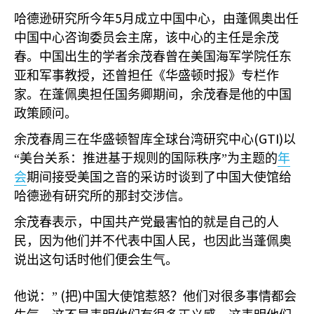
5
哈德逊研究所今年
月成立中国中心，由蓬佩奥出任
中国中心咨询委员会主席，该中心的主任是余茂
春。中国出生的学者余茂春曾在美国海军学院任东
亚和军事教授，还曾担任《华盛顿时报》专栏作
家。在蓬佩奥担任国务卿期间，余茂春是他的中国
政策顾问。
(GTI)
余茂春周三在华盛顿智库全球台湾研究中心
以
“美台关系：推进基于规则的国际秩序”为主题的
年
会
期间接受美国之音的采访时谈到了中国大使馆给
哈德逊有研究所的那封交涉信。
余茂春表示，中国共产党最害怕的就是自己的人
民，因为他们并不代表中国人民，也因此当蓬佩奥
说出这句话时他们便会生气。
(
)
他说：”
把
中国大使馆惹怒？他们对很多事情都会