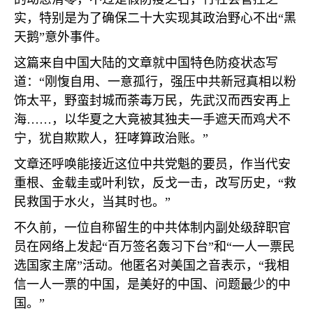
实，特别是为了确保二十大实现其政治野心不出“黑
天鹅”意外事件。
这篇来自中国大陆的文章就中国特色防疫状态写
道：“刚愎自用、一意孤行，强压中共新冠真相以粉
饰太平，野蛮封城而荼毒万民，先武汉而西安再上
海……，以华夏之大竟被其独夫一手遮天而鸡犬不
宁，犹自欺欺人，狂哮算政治账。”
文章还呼唤能接近这位中共党魁的要员，作当代安
重根、金载圭或叶利钦，反戈一击，改写历史，“救
民救国于水火，当其时也。”
不久前，一位自称留生的中共体制内副处级辞职官
员在网络上发起“百万签名轰习下台”和“一人一票民
选国家主席”活动。他匿名对美国之音表示，“我相
信一人一票的中国，是美好的中国、问题最少的中
国。”