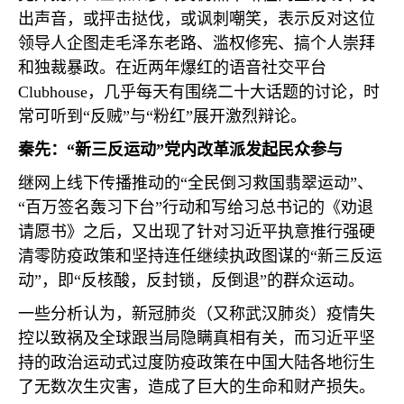
出声音，或抨击挞伐，或讽刺嘲笑，表示反对这位
领导人企图走毛泽东老路、滥权修宪、搞个人崇拜
和独裁暴政。在近两年爆红的语音社交平台
Clubhouse
，几乎每天有围绕二十大话题的讨论，时
常可听到“反贼”与“粉红”展开激烈辩论。
秦先：“新三反运动”党内改革派发起民众参与
继网上线下传播推动的“全民倒习救国翡翠运动”、
“百万签名轰习下台”行动和写给习总书记的《劝退
请愿书》之后，又出现了针对习近平执意推行强硬
清零防疫政策和坚持连任继续执政图谋的“新三反运
动”，即“反核酸，反封锁，反倒退”的群众运动。
一些分析认为，新冠肺炎（又称武汉肺炎）疫情失
控以致祸及全球跟当局隐瞒真相有关，而习近平坚
持的政治运动式过度防疫政策在中国大陆各地衍生
了无数次生灾害，造成了巨大的生命和财产损失。