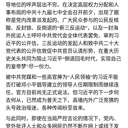
导地位的呼声层出不穷。在决定高层权力分配和人
事布局的中共十九届七中全会召开前夕，出现了据
称是党内改革派发起的、广大民众参与的公民反核
酸、反封锁、反倒退的“新三反运动”，以及一封海
外民运人士呼吁中共党代会全体代表罢免、审判习
近平的公开信。三反运动的发起人和致中共二十大
党代表的公开信敦促中共官员认清形势，在重大历
史关头共同为阻止习近平“倒退回毛时代，实现自己
的皇帝梦”尽一份力。
被中共党媒和一些高官捧为“人民领袖”的习近平能
否打破邓小平倡导建立的领导人任期限制而继续连
任，官方目前尚无正式说法。但习近平的下一步何
去何从，已然成为普天之下、高墙内外广泛竞猜的
头号政治哑迷，各种传闻纷至沓来。
与此同时，即使在当局严控言论的情况下，党内、
党外批评人士和众多网民仍然不断在网上或线下发