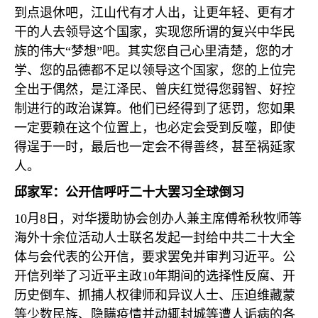
到点退休吧，江山代有才人出，让更年轻、更有才
干的人去领导这个国家，实现您所谓的复兴中华民
族的伟大“梦想”吧。其实您自己心里清楚，您的才
学、您的品德都不足以领导这个国家，您的上位完
全出于偶然，是江泽民、曾庆红觉得您弱智、好控
制进行的政治谋算。他们已经得到了惩罚，您如果
一定要赖在这个位置上，也必定会受到反噬，即使
得逞于一时，最后也一定会不得善终，甚至祸延家
人。
邱家军：公开信呼吁二十大罢习全球倒习
10
月
8
日，对华援助协会创办人兼主席傅希秋牧师等
海外十余位活动人士联名发起一封给中共二十大全
体与会代表的公开信，要求罢免并审判习近平。公
开信列举了习近平主政
10
年期间的选择性反腐、开
历史倒车、抓捕人权律师和异议人士、压迫维藏蒙
等少数民族、隐瞒疫情并动辄封城等遭人诟病的各