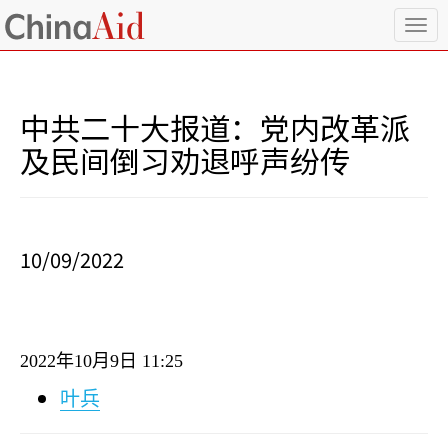
T
o
g
g
l
中共二十大报道：党内改革派
e
n
及民间倒习劝退呼声纷传
a
v
i
g
a
10/09/2022
t
i
o
n
2022
年
10
月
9
日
11:25
叶兵