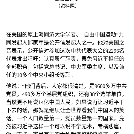
（资料照）
在美国的原上海同济大学学者、“自由中国运动”共
同发起人邱家军是公开信发起人之一。他对美国之
音表示，公开信对参加这次中共代表大会的
2296
名
代表发出呼吁：认真履行职责，罢免习近平担任的
全部职务，包括党总书记、中央军委主席，以及兼
任的
10
多个中央小组长等职。
他说：“他们背后，大家都很清楚，是
9600
多万中共
党员，
490
多万个基层党组织，还有
38
个选举单位，
当然更不用说
14
亿中国人民。如果说再让习近平干
下去的话，那就是继续让全世界看我们中国人的笑
话。一个人口数量第一，党员数量第一的国家，竟
然被习近平这样一个可以说不学无术，专横跋扈，