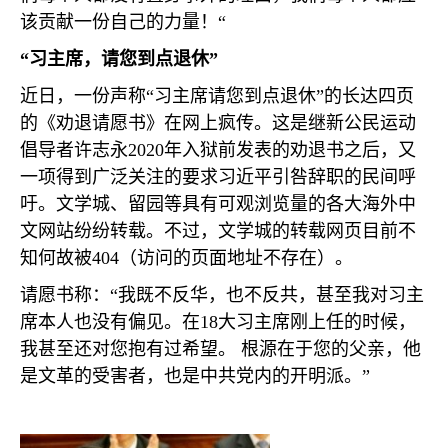
该贡献一份自己的力量！“
“习主席，请您到点退休”
近日，一份声称“习主席请您到点退休”的长达四页
的《劝退请愿书》在网上疯传。这是继新公民运动
倡导者许志永
2020
年入狱前发表的劝退书之后，又
一项得到广泛关注的要求习近平引咎辞职的民间呼
吁。文学城、留园等具有可观浏览量的各大海外中
文网站纷纷转载。不过，文学城的转载网页目前不
知何故被
404
（访问的页面地址不存在）。
请愿书称：“我既不反华，也不反共，甚至我对习主
席本人也没有偏见。在
18
大习主席刚上任的时候，
我甚至还对您抱有过希望。 根源在于您的父亲，他
是文革的受害者，也是中共党内的开明派。”