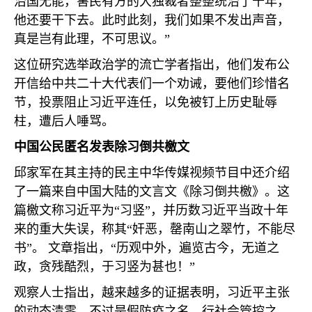
治国无能，害民有方的大独裁者整整统治了十年，
他还要干下去。此时此刻，我们如果不发出声音，
真是岂有此理，不可思议。”
这位研究选举政治学的流亡学者指出，他们发布公
开信给中共二十大代表们一个劝诫，要他们珍惜名
节，投票阻止习近平连任，以免被钉上历史耻辱
柱，遭后人唾骂。
中国公民匿名发表除习倒共檄文
邱家军在其主持的民主中华传媒视频节目中还介绍
了一篇来自中国大陆的文言文《除习倒共檄》。这
篇檄文称习近平为“习竖”，并历数习近平当政十年
来的重大失误，称其“奸恶，罄南山之翠竹，不能尽
书”。 文章指出，“历观中外，遍览古今，无道之
政，贪残酷烈，于习竖为甚也！”
观察人士指出，越来越多的证据表明，习近平主张
的动态清零，不过是假防疫之名，行社会管控之