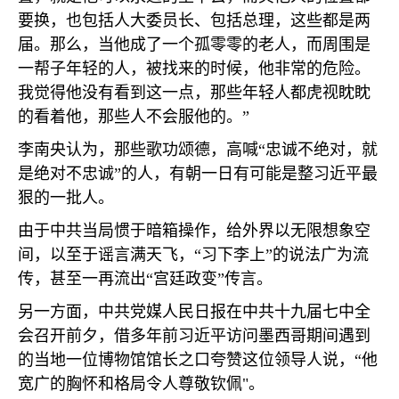
要换，也包括人大委员长、包括总理，这些都是两
届。那么，当他成了一个孤零零的老人，而周围是
一帮子年轻的人，被找来的时候，他非常的危险。
我觉得他没有看到这一点，那些年轻人都虎视眈眈
的看着他，那些人不会服他的。”
李南央认为，那些歌功颂德，高喊“忠诚不绝对，就
是绝对不忠诚”的人，有朝一日有可能是整习近平最
狠的一批人。
由于中共当局惯于暗箱操作，给外界以无限想象空
间，以至于谣言满天飞，“习下李上”的说法广为流
传，甚至一再流出“宫廷政变”传言。
另一方面，中共党媒人民日报在中共十九届七中全
会召开前夕，借多年前习近平访问墨西哥期间遇到
的当地一位博物馆馆长之口夸赞这位领导人说，“他
宽广的胸怀和格局令人尊敬钦佩
"
。