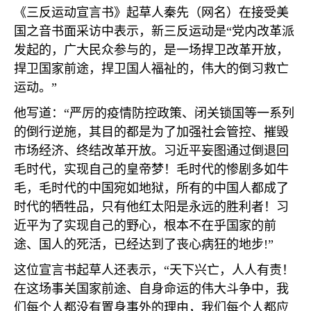
《三反运动宣言书》起草人秦先（网名）在接受美
国之音书面采访中表示，新三反运动是“党内改革派
发起的，广大民众参与的，是一场捍卫改革开放，
捍卫国家前途，捍卫国人福祉的，伟大的倒习救亡
运动。”
他写道：“严厉的疫情防控政策、闭关锁国等一系列
的倒行逆施，其目的都是为了加强社会管控、摧毁
市场经济、终结改革开放。习近平妄图通过倒退回
毛时代，实现自己的皇帝梦！毛时代的惨剧多如牛
毛，毛时代的中国宛如地狱，所有的中国人都成了
时代的牺牲品，只有他红太阳是永远的胜利者！习
近平为了实现自己的野心，根本不在乎国家的前
途、国人的死活，已经达到了丧心病狂的地步
!
”
这位宣言书起草人还表示，“天下兴亡，人人有责！
在这场事关国家前途、自身命运的伟大斗争中，我
们每个人都没有置身事外的理由，我们每个人都应