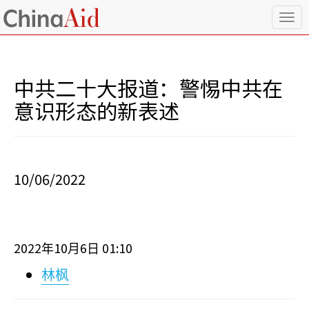
T
o
g
g
l
中共二十大报道：警惕中共在
e
n
意识形态的新表述
a
v
i
g
a
10/06/2022
t
i
o
n
2022
10
6
01:10
年
月
日
林枫