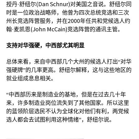
(Dan Schnur)
授丹·舒纽尔
对美国之音说。舒纽尔同
时是一位政治战略师，他曾为四次总统竞选和三次
2000
州长竞选阵营服务，并在
年任共和党候选人约
(John McCain)
翰·麦凯恩
竞选阵营的通讯主管。
支持对华强硬，中西部尤其明显
总体来看，来自中西部几个大州的候选人打出“对华
强硬牌”的几率更高。舒纽尔解释，这与这些地区的
就业组成息息相关。
“中西部历来是制造业的基地，但是在过去几十年
来，许多制造业岗位流失到了其他国家。所以这里
的蓝领阶层选民不认为全球化对他们有利，两党候
选人都会去试图利用这种情绪”，舒纽尔说。