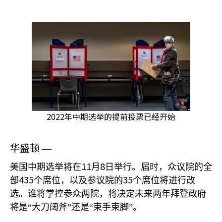
2022年中期选举的提前投票已经开始
华盛顿
—
11
8
美国中期选举将在
月
日举行。届时，众议院的全
435
35
部
个席位，以及参议院的
个席位将进行改
选。谁将掌控参众两院，将决定未来两年拜登政府
将是“大刀阔斧”还是“束手束脚”。