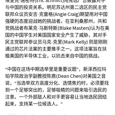
(Eric Schmitt)
埃里克·施密特
用竞选广告披露对手
与中国的投资关系。明尼苏达州第二选区的民主党
(Angie Craig)
联邦众议员安吉·克雷格
期望用对中国
强硬的态度迎战她的挑战者。在亚利桑那州，共和
(Blake Masters)
党挑战者布莱克·马斯特斯
认为在美
国的中国学生对美国国家安全产生了威胁，其对手
(Mark Kelly)
民主党联邦参议员马克·克里
则是刚刚
通过的芯片法案的主要推手之一。这项法案旨在扶
植美国的半导体工业，以抗击来自中国的挑战。
“中国在这场中期选举里是重要议题”，新泽西拉玛
(Dean Chen)
珀学院政治学副教授陈鼎
对美国之音
说，“当选举双方高度分化、选情焦灼时，必须要找
到一个足够突出的，足够吸睛的问题来吸引选民的
注意。一个外部敌人和对手更容易让当地选民团结
起来，支持某一位候选人。”