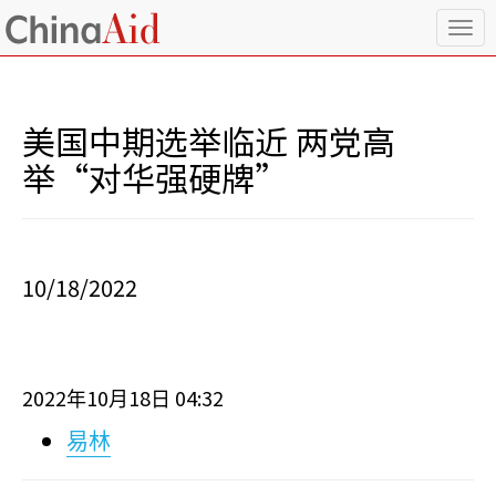
T
o
g
g
l
美国中期选举临近 两党高
e
n
举“对华强硬牌”
a
v
i
g
a
10/18/2022
t
i
o
n
2022
10
18
04:32
年
月
日
易林