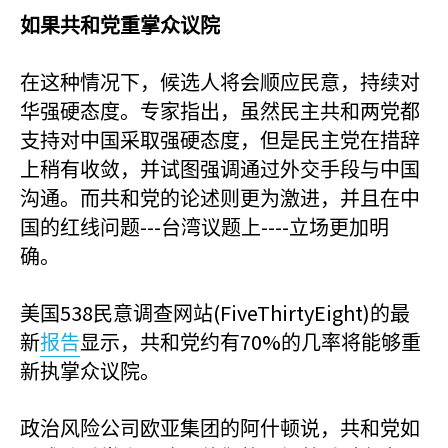
如果共和党重掌众议院
在这种情况下，候选人将会顺应民意，持续对
华强硬态度。专家指出，虽然民主共和两党都
支持对中国采取强硬态度，但是民主党在措辞
上稍有收敛，并试图强调通过外交手段与中国
沟通。而共和党的论述则更为激进，并且在中
---
----
国的红线问题
台湾议题上
立场更加明
确。
538
(FiveThirtyEight)
美国
民意调查网站
的最
70%
新
报告
显示，共和党约有
的几率将能够重
新执掌众议院。
政治风险公司欧亚集团的阿什顿说，共和党如