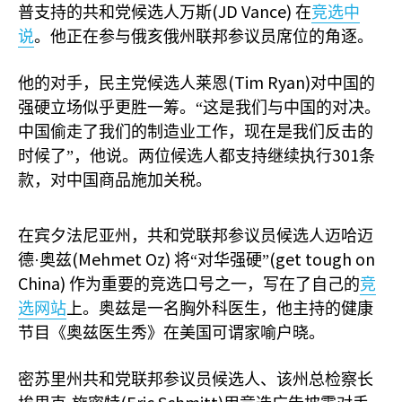
(JD Vance)
普支持的共和党候选人万斯
在
竞选中
说
。他正在参与俄亥俄州联邦参议员席位的角逐。
(Tim Ryan)
他的对手，民主党候选人莱恩
对中国的
强硬立场似乎更胜一筹。“这是我们与中国的对决。
中国偷走了我们的制造业工作，现在是我们反击的
301
时候了”，他说。两位候选人都支持继续执行
条
款，对中国商品施加关税。
在宾夕法尼亚州，共和党联邦参议员候选人迈哈迈
(Mehmet Oz)
(get tough on
德·奥兹
将“对华强硬”
China)
作为重要的竞选口号之一，写在了自己的
竞
选网站
上。奥兹是一名胸外科医生，他主持的健康
节目《奥兹医生秀》在美国可谓家喻户晓。
密苏里州共和党联邦参议员候选人、该州总检察长