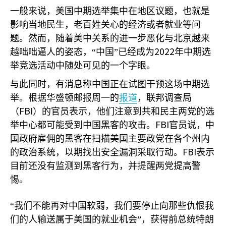
一般来说，美国中期选举集中在地区议题，也就是
影响当地民生，老百姓关心的经济或者就业等问
题。然而，随着美中关系的进一步恶化与北京越来
2022
越咄咄逼人的姿态，“中国”已经成为
年中期选
举竞选活动中随处可见的一个字眼。
与此同时，有消息称中国正在试图干预这场中期选
举。根据华盛顿邮报周一的
报道
，联邦调查局
FBI
（
）的官员表示，他们注意到共和民主两党的选
FBI
举中心都可能受到中国黑客的攻击。
官员说，中
国政府雇佣的黑客在扫描美国主要政党在各个州内
FBI
的政治系统，以期找出安全漏洞采取行动。
表示
目前还没有监测到黑客行为，并提醒两党提高警
惕。
“我们不能再对中国软弱，我们要停止向那些仇恨我
们的人输送属于美国的就业机会”，获得前总统特朗