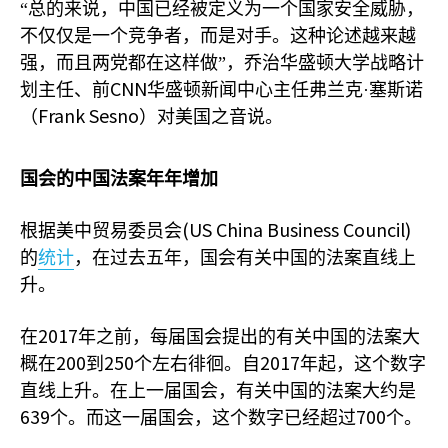
“总的来说，中国已经被定义为一个国家安全威胁，
不仅仅是一个竞争者，而是对手。这种论述越来越
强，而且两党都在这样做”，乔治华盛顿大学战略计
CNN
划主任、前
华盛顿新闻中心主任弗兰克·塞斯诺
Frank Sesno
（
）对美国之音说。
国会的中国法案年年增加
(US China Business Council)
根据美中贸易委员会
的
统计
，在过去五年，国会有关中国的法案直线上
升。
2017
在
年之前，每届国会提出的有关中国的法案大
200
250
2017
概在
到
个左右徘徊。自
年起，这个数字
直线上升。在上一届国会，有关中国的法案大约是
639
700
个。而这一届国会，这个数字已经超过
个。