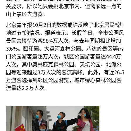
关要求，所以她只会挑北京市内、但离家远一点的
山上景区去游览。
10
2
北京青年报
月
日的数据或许反映了北京居民“就
地过节”的情况。报道表示，长假首日，全市公园风
98.4
景区共接待游客
万人次，与去年同期相比增加
3.6%
。颐和园、大运河森林公园、八达岭景区等热
44.4
门公园游客量超万人次。城区公园游客量达
万
人次，其中奥林匹克森林公园、天坛公园、北海公
3
26.5
园等迎来超过
万人次的客流高峰。此外，有近
万游客选择到郊区公园游览，城市绿心森林公园客
2.2
流量达
万人次。