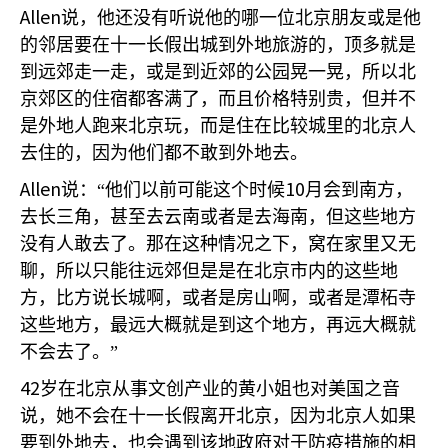
Allen
说，他还没有听说他的哪一位北京朋友或是他
的邻居要在十一长假出城到外地旅游的，顶多就是
到远郊走一走，或是到近郊的公园晃一晃，所以北
京郊区的住宿都客满了，而且价格特别贵，但并不
是外地人跑来北京玩，而是住在比较城里的北京人
去住的，因为他们都不敢到外地去。
Allen
10
说：“他们以前可能这个时候
月会到南方，
去长三角，甚至去云南或者是去海南，但这些地方
没有人敢去了。那在这种情况之下，窝在家里又无
聊，所以只能往远郊但是是在北京市内的这些地
方，比方说长城啊，或者是房山啊，或者是潭柘寺
这些地方，最远大概就是到这个地方，再远大概就
不会去了。”
42
岁在北京从事文创产业的黄小姐也对美国之音
说，她不会在十一长假离开北京，因为北京人如果
要到外地去，也会遇到该地政府对于防疫措施的相