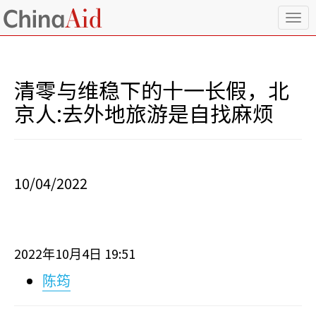
T
o
g
g
l
清零与维稳下的十一长假，北
e
n
京人:去外地旅游是自找麻烦
a
v
i
g
a
10/04/2022
t
i
o
n
2022
10
4
19:51
年
月
日
陈筠