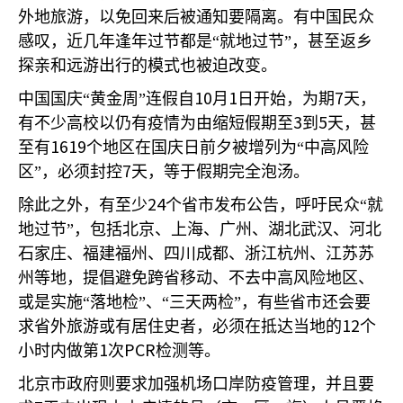
外地旅游，以免回来后被通知要隔离。有中国民众
感叹，近几年逢年过节都是“就地过节”，甚至返乡
探亲和远游出行的模式也被迫改变。
10
1
7
中国国庆“黄金周”连假自
月
日开始，为期
天，
3
5
有不少高校以仍有疫情为由缩短假期至
到
天，甚
1619
至有
个地区在国庆日前夕被增列为“中高风险
7
区”，必须封控
天，等于假期完全泡汤。
24
除此之外，有至少
个省市发布公告，呼吁民众“就
地过节”，包括北京、上海、广州、湖北武汉、河北
石家庄、福建福州、四川成都、浙江杭州、江苏苏
州等地，提倡避免跨省移动、不去中高风险地区、
或是实施“落地检”、“三天两检”，有些省市还会要
12
求省外旅游或有居住史者，必须在抵达当地的
个
1
PCR
小时内做第
次
检测等。
北京市政府则要求加强机场口岸防疫管理，并且要