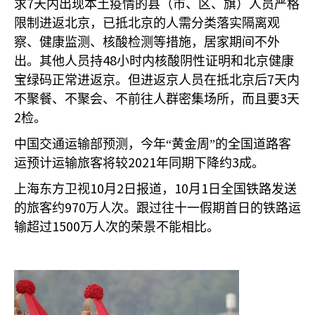
7
求
天内出现本土疫情的县（市、区、旗）人员严格
限制进返北京，已抵北京的人需分类落实隔离观
察、健康监测、核酸检测等措施，居家期间不外
48
出。其他人员持
小时内核酸阴性证明和北京健康
7
宝绿码正常进返京。但进返京人员在抵北京后
天内
3
不聚餐、不聚会、不前往人群密集场所，而且要
天
2
检。
中国交通运输部预测，今年“黄金周”的全国道路客
2021
3
运预计运输旅客将较
年同期下降约
成。
10
2
10
1
上海东方卫视
月
日报道，
月
日全国铁路发送
970
的旅客约
万人次。跟过往十一假期首日的铁路运
1500
输超过
万人次的荣景不能相比。