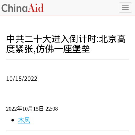
T
o
g
g
l
中共二十大进入倒计时:北京高
e
n
度紧张,仿佛一座堡垒
a
v
i
g
a
10/15/2022
t
i
o
n
2022
年
10
月
15
日
22:08
木风