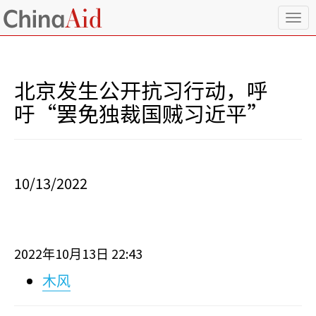
T
o
g
g
l
北京发生公开抗习行动，呼
e
n
吁“罢免独裁国贼习近平”
a
v
i
g
a
10/13/2022
t
i
o
n
2022
10
13
22:43
年
月
日
木风