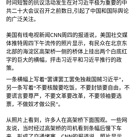
时间短暂的抗议活动发生在对习近平极为重要的中
,
共二十大会议召开之前数日
引起了中国和国际舆论
的广泛关注。
CNN
美国有线电视新闻
周四的报道说，美国社交媒
体推特周四下午流传的照片显示，有民众在北京东
北部的海淀区高架桥一侧的桥体上挂出两个白底红
字的巨大的横幅，抨击习近平和习近平推行的政
策。
一条横幅上写着“罢课罢工罢免独裁国贼习近平”，
另一条写着“不要核酸要吃饭，不要封锁要自由，不
要谎言要尊严，不要文革要改革，不要领袖要选
票，不做奴才做公民”。
从照片上看到，许多人在高架桥下面围观。一些网
友说，当时经过高架桥的司机看到条幅后慢下车
CNN
来，形成了交通堵塞。
的报道说，照片显示，