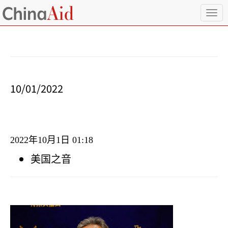
T
o
g
g
l
e
n
a
10/01/2022
v
i
g
a
t
2022
年
10
月
1
日
01:18
i
o
美国之音
n