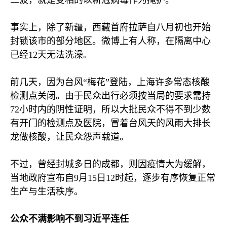
二波，就是变相的以新冠病毒作为掩护。”
事实上，除了新疆，西藏首府拉萨自八月初也开始
封锁该市的部分地区。微博上有人称，在隔离中心
已经
12
天无法洗澡。
前几天，因为台风“梅花”登陆，上海许多常态核酸
检测点关闭。由于民众出行必须按当局的要求需持
72
小时内的阴性证明，所以大批民众不得不到少数
有开门的检测点及医院，冒着台风天的风雨大排长
龙做核酸，让民众怨声载道。
不过，曾经封城多日的成都，则因疫情大为缓解，
当地政府宣布自
9
月
15
日
12
时起，逐步有序恢复正常
生产与生活秩序。
公众不满影响不到习近平连任