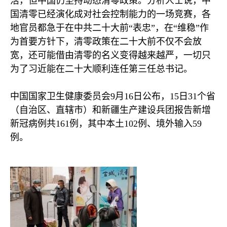
活，但中国仍坚持动态清零政策。分析人士说，中
国清零已经演化成对社会控制能力的一场竞赛，各
地官员都急于在中共二十大前“表忠”，在“维稳”作
为首要方针下，清零政策在二十大前不仅不会放
宽，还可能借由清零的名义变得越来越严，一切只
为了习近能在二十大顺利连任第三任总书记。
中国国家卫生健康委员会
9
月
16
日公布，
15
日
31
个省
（自治区、直辖市）和新疆生产建设兵团报告新增
新冠病例共
161
例，其中本土
102
例、境外输入
59
例。