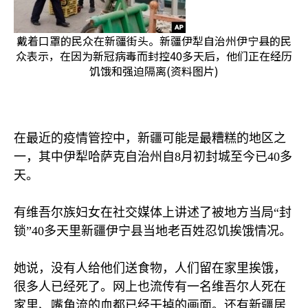
戴着口罩的民众在新疆街头。新疆伊犁自治州伊宁县的民
众表示，在因为新冠病毒而封控40多天后，他们正在经历
饥饿和强迫隔离(资料图片)
在最近的疫情管控中，新疆可能是最糟糕的地区之
一，其中伊犁哈萨克自治州自
8
月初封城至今已
40
多
天。
有维吾尔族妇女在社交媒体上讲述了被地方当局“封
锁”
40
多天里新疆伊宁县当地老百姓忍饥挨饿情况。
她说，没有人给他们送食物，人们留在家里挨饿，
很多人已经死了。网上也流传有一名维吾尔人死在
家里、嘴角流的血都已经干掉的画面。还有新疆居