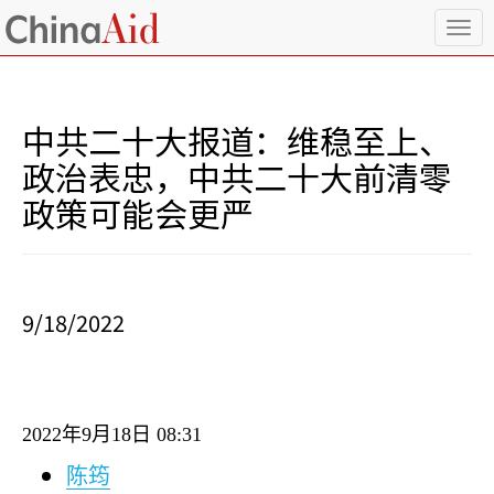
T
o
g
g
l
中共二十大报道：维稳至上、
e
n
政治表忠，中共二十大前清零
a
政策可能会更严
v
i
g
a
t
i
9/18/2022
o
n
2022
年
9
月
18
日
08:31
陈筠