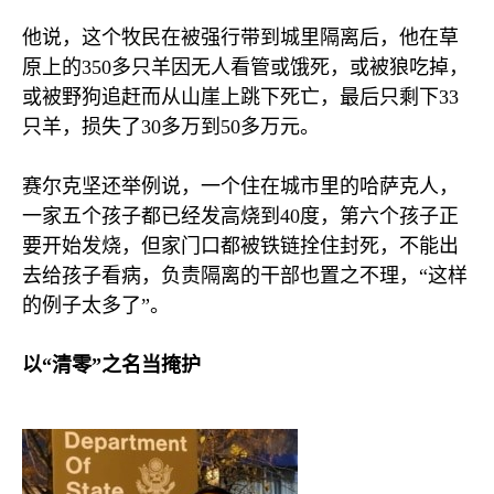
他说，这个牧民在被强行带到城里隔离后，他在草
原上的
350
多只羊因无人看管或饿死，或被狼吃掉，
或被野狗追赶而从山崖上跳下死亡，最后只剩下
33
只羊，损失了
30
多万到
50
多万元。
赛尔克坚还举例说，一个住在城市里的哈萨克人，
一家五个孩子都已经发高烧到
40
度，第六个孩子正
要开始发烧，但家门口都被铁链拴住封死，不能出
去给孩子看病，负责隔离的干部也置之不理，“这样
的例子太多了”。
以“清零”之名当掩护