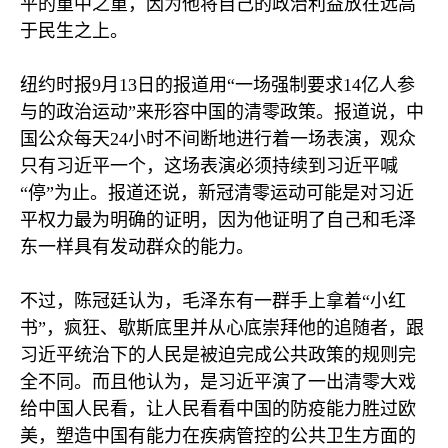
平的重中之重，因为他将自己的政治利益放在远高
于民生之上。
纽约时报
9
月
13
日的报道用“一场强制要求
14
亿人参
与的政治运动”来形容中国的清零政策。报道说，中
国公众每天
24
小时不间断地进行着一场表演，观众
只有习近平一个，这场表演必须持续到习近平喊
“停”为止。报道还说，新冠清零运动可能是对习近
平权力最为明确的证明，因为他证明了自己和毛泽
东一样具有发动群众的能力。
不过，陈冠廷认为，毛泽东有一群手上拿着“小红
书”，疯狂、歇斯底里并从心底崇拜他的追随者，跟
习近平统治下的人民是被迫完成公共政策的规则完
全不同。而且他认为，是习近平演了一出清零大戏
给中国人民看，让人民看看中国的防疫能力胜过欧
美，塑造中国有能力在疾病管控的公共卫生方面的