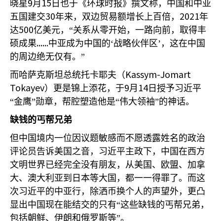
9
15
晓星
月
日也于《环球时报》撰文称，中国和中亚
30
2021
五国建交
年来，双边贸易额增长上百倍，
年
500
达
亿美元，“关系从零开始，一路向前，取得丰
......
硕成果
中亚成为中国的‘战略伙伴区’，这在中国
的周边绝无仅有。”
Kassym-Jomart
而哈萨克斯坦总统托卡耶夫（
Tokayev
9
14
）更是锦上添花，于
月
日授予习近平
“金鹰”勋章，帮腔塑造他是“伟大领袖”的神话。
缺钱的丐帮兄弟
但中国境内一位因议题敏感而不愿透露姓名的政治
评论员告诉美国之音，习近平主政下，中国在西方
文明世界已经完全没有朋友，从美国、欧盟、加拿
大、澳大利亚到日本等大国，都一一得罪了。而这
次习近平的中亚行，除洒币换个人的声望外，更凸
显出中国现在能结交的只有“这些缺钱的丐帮兄弟，
包括朝鲜、伊朗和俄罗斯等”。