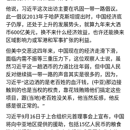
他说，习近平这次出访主要在巩固一带一路倡议。
2013
此一倡议
年于哈萨克斯坦提出时，中国经济底
子仍厚，还处于上升的发展势头，就算九年来大洒
600
币
亿美元，换不来什么经济效益，也许还能换来
区域影响力或军港和军事扩张的利益。
但美中交恶这四年来，中国现在的经济走滑下滑，
面临内需不振等三重压力下，这位观察人士说，虽
然习近平这一趟洒币的力道比往年弱，但中国人民
反对继续搞一带一路的声音其实是很多的，因为，
(
)
习近平“这边洒的是老百姓的血汗钱，
中亚
那边接
触到的也是当权的权贵，靠花钱贿赂他们搞定这些
(
)
项目，跟
当地
老百姓没关系，他当然反感，他反
感是很正常的。”
9
16
习近平
月
日于上合组织元首理事会上宣布，中国
15
将向中亚地区提供的援助，包括
亿人民币的粮食