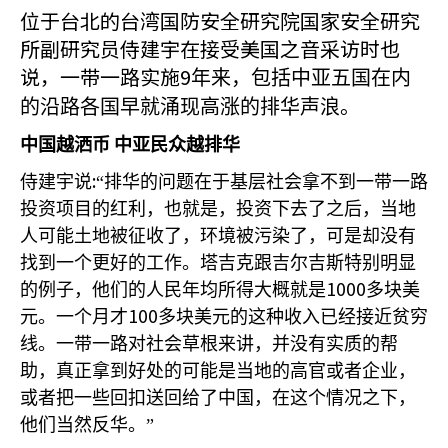
位于台北的台湾国防安全研究院国家安全研究
所副研究员侍建宇在接受美国之音采访时也
说，一带一路实施9
年来，包括中亚五国在内
的沿路各国早就涌现高涨的排华声浪。
中国越洒币
中亚民众越排华
:
侍建宇说
“排华的问题在于基层社会拿不到一带一路
投资项目的红利，也就是，投资下去了之后，当地
人可能土地被征收了，环境被污染了，可是却没有
找到一个更好的工作。塔吉克跟吉尔吉斯特别明显
1000
的例子，他们的人民年均所得大概就是
多块美
100
元。一个月才
多块美元的这种收入已经接近贫穷
线。一带一路对社会草根来讲，并没有实质的帮
助，真正拿到好处的可能是当地的高官或者企业，
或者把一些回扣送回给了中国，在这个情况之下，
他们当然反华。”