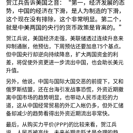
贺江兵告诉美国之音：“第一，经济发展的态
势，中国的经济在下滑，是人为制造的下滑，
这个现在没有排除，这个非常明显。第二个，
就是中美两国的央行的货币政策是背离的。”
贺江兵说，美国经济走强，美联储透过连续升息来
75
抑制通胀，他预估，下周预估还要加息
个基点。
但中国央行却逆向持续降息，扩大两国资金的利
差，将促使外资更进一步流出中国，也会助长美元
升值。
另外，他说，中国与国际大国交恶的前提下，又和
俄罗斯结盟，还在台海引发战事恐慌，外资近期撤
离中国市场的趋势明显，也带动人民币走贬的力
道，这从中国经常贸易的外汇入帐仍多，但外汇储
备却减少的趋势看得出外资近期流出非常快。
(PPP)
最后，从购买力平价
的比较来看，贺江兵
说，人民币被高估，未来长期走贬才是合理的趋