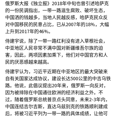
2018
俄罗斯大报《独立报》
年中旬也曾引述哈萨克
的一份民调指出，一带一路滋生腐败、破坏生态，
中国洒的钱越多，当地人民越反感，哈萨克民众反
2007
18%
对中国移民的民意占比，已从
年的
，大幅
2017
46%
上升到
年的
。
侍建宇说，除了一带一路红利没有进入草根社会，
中亚地区人民非常不满中国对新疆维吾尔族的迫
害，因此，两项因素加乘下，他们对中国官方和人
民的厌恶感越来越高。
侍建宇认为，习近平近期在中亚地区的最大突破来
500
自有关国家达成协议，建设长达
公里的中吉乌铁
20
路。他说，此倡议提出
年来，俄罗斯一向反对，
因为被排除在中国通往欧洲的经济利益之外。不
2-3
过，随着俄罗斯总统普京点头同意，未来
年内，
中国连结吉尔吉斯，直达乌兹别克的铁路顺利建成
后，将被习近平列为一带一路的具体成绩，让他可