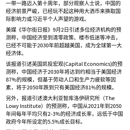
一带一路迈入第十周年，部分观察人士说，中国的
经济前景严峻，已经玩不起这种用大洒币来换取国
际影响力或习近平个人声望的游戏。
9
2
美媒《华尔街日报》
月
日引述多位经济机构的预
测称，中国经济受到清零政策、楼市低迷等冲击，
2030
已经不可能于
年前超越美国，成为全球第一大
经济体。
(Capital Economics)
该报道引述英国凯投宏观
的预
2030
测称，中国经济于
年将达到约相当于美国经济
87%
的规模，但基于劳动人口和生产力疲软等因
2050
81%
素，将于
年跌到只有美国经济
的规模。
The
另外，报道引述澳大利亚智库洛伊研究所（
Lowy Institute
2021
2050
）的预测称，中国从
年到
2-3%
年间每年平均只有
的经济成长率，远低于中国
5.5%
政府今年所设定的
成长目标。