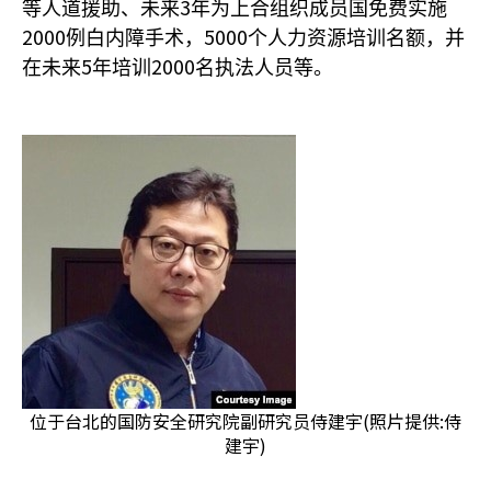
3
等人道援助、未来
年为上合组织成员国免费实施
2000
5000
例白内障手术，
个人力资源培训名额，并
5
2000
在未来
年培训
名执法人员等。
位于台北的国防安全研究院副研究员侍建宇(照片提供:侍
建宇)