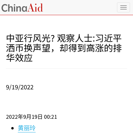
T
o
g
g
l
中亚行风光? 观察人士:习近平
e
n
洒币换声望，却得到高涨的排
a
华效应
v
i
g
a
t
i
9/19/2022
o
n
2022
9
19
00:21
年
月
日
黄丽玲