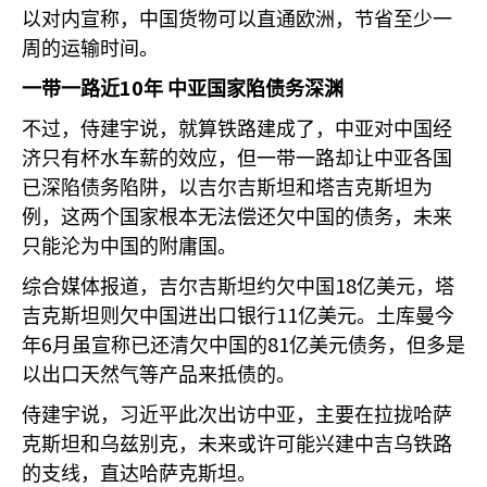
以对内宣称，中国货物可以直通欧洲，节省至少一
周的运输时间。
10
一带一路近
年
中亚国家陷债务深渊
不过，侍建宇说，就算铁路建成了，中亚对中国经
济只有杯水车薪的效应，但一带一路却让中亚各国
已深陷债务陷阱，以吉尔吉斯坦和塔吉克斯坦为
例，这两个国家根本无法偿还欠中国的债务，未来
只能沦为中国的附庸国。
18
综合媒体报道，吉尔吉斯坦约欠中国
亿美元，塔
11
吉克斯坦则欠中国进出口银行
亿美元。土库曼今
6
81
年
月虽宣称已还清欠中国的
亿美元债务，但多是
以出口天然气等产品来抵债的。
侍建宇说，习近平此次出访中亚，主要在拉拢哈萨
克斯坦和乌兹别克，未来或许可能兴建中吉乌铁路
的支线，直达哈萨克斯坦。