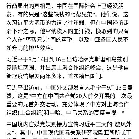
行凸显出的真相是，中国在国际社会上已经没朋
友，有的只是“这些缺钱的丐帮兄弟”。他们说，这
次习近平大洒币的力道比往年弱，但在中国经济走
滑下滑之际，他拿纳税人的血汗钱，换取到的只有
个人在“丐帮兄弟”间的声望，以及中亚各国人民不
断升高的排华效应。
9
14
16
习近平于
月
日到
日出访哈萨克斯坦和乌兹别
克斯坦两国，并出席上海合作组织峰会，这是他自
新冠疫情爆发两年多来，首次踏出国门。
9
13
习近平出访前，中国外交部发言人毛宁于
月
日盛
20
赞，这是“中方在中国共产党
大前夕开展的一次最
重要的元首外交活动，充分体现了中方对上海合作
(
)
组织
上合组织
和中哈、中乌关系的高度重视。”
中国境内官媒党媒则接力宣传习近平三天的“旋风外
交”，其中，中国现代国际关系研究院欧亚所所长丁