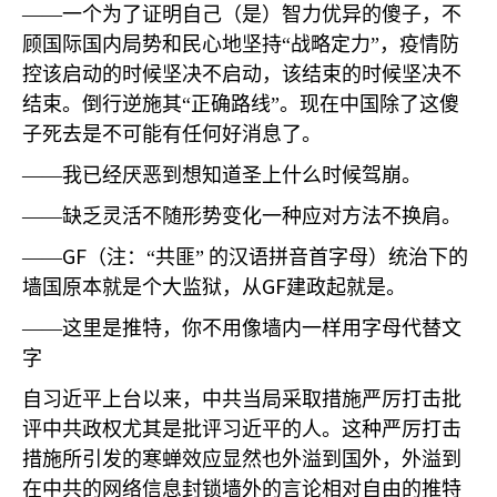
——一个为了证明自己（是）智力优异的傻子，不
顾国际国内局势和民心地坚持“战略定力”，疫情防
控该启动的时候坚决不启动，该结束的时候坚决不
结束。倒行逆施其“正确路线”。现在中国除了这傻
子死去是不可能有任何好消息了。
——我已经厌恶到想知道圣上什么时候驾崩。
——缺乏灵活不随形势变化一种应对方法不换肩。
GF
——
（注：“共匪”
的汉语拼音首字母）统治下的
GF
墙国原本就是个大监狱，从
建政起就是。
——这里是推特，你不用像墙内一样用字母代替文
字
自习近平上台以来，中共当局采取措施严厉打击批
评中共政权尤其是批评习近平的人。这种严厉打击
措施所引发的寒蝉效应显然也外溢到国外，外溢到
在中共的网络信息封锁墙外的言论相对自由的推特