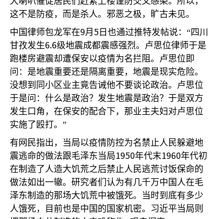
大喇叭催促居民们赶紧上楼谨防交叉感染。所以，
这不是防疫，而是杀人。邪恶之极，旷古未见。
9
5
中国律师包龙军在
月
日也通过推特发帖说：“四川
6.6
甘孜发生
级地震成都震感强烈。卢思位律师于是
跑楼房避震却遭保安以疫情为名拦阻。卢思位即
问：是地震重要还是隔离重要，地震是现实危险。
没想到同小区业主竟告诫他不要谈论政治。卢思位
于是问：什么是政治？发生地震是政治？于是双方
发生口角，在保安的配合下，那业主夫妇对卢思位
实施了殴打。”
有网民指出，当局以疫情防控为名禁止人民躲避地
1950
1960
震逃命的做法跟毛泽东当局
年代末
年代初
在制造了人造大饥荒之后禁止人民逃荒讨饭保命的
做法如出一辙。研究者们认为有几千万中国人在毛
泽东制造的那场大饥荒中被饿死。当时到底有多少
人饿死，目前也是中国的国家机密。习近平当局则