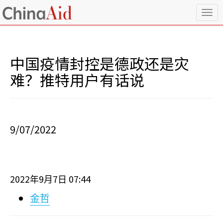
T
o
g
g
l
中国疫情封控是德政还是灾
e
n
难？推特用户有话说
a
v
i
g
a
9/07/2022
t
i
o
n
2022
9
7
07:44
年
月
日
金哲