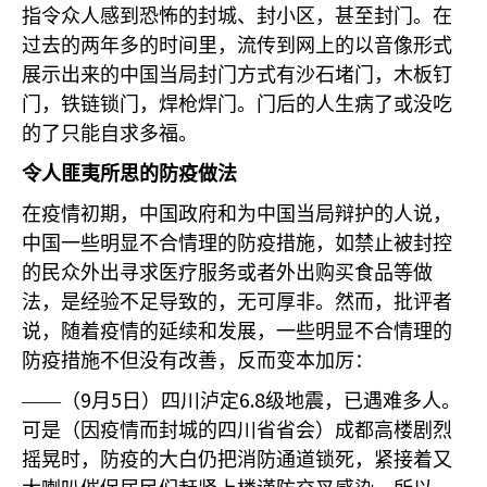
指令众人感到恐怖的封城、封小区，甚至封门。在
过去的两年多的时间里，流传到网上的以音像形式
展示出来的中国当局封门方式有沙石堵门，木板钉
门，铁链锁门，焊枪焊门。门后的人生病了或没吃
的了只能自求多福。
令人匪夷所思的防疫做法
在疫情初期，中国政府和为中国当局辩护的人说，
中国一些明显不合情理的防疫措施，如禁止被封控
的民众外出寻求医疗服务或者外出购买食品等做
法，是经验不足导致的，无可厚非。然而，批评者
说，随着疫情的延续和发展，一些明显不合情理的
防疫措施不但没有改善，反而变本加厉：
9
5
6.8
——（
月
日）四川泸定
级地震，已遇难多人。
可是（因疫情而封城的四川省省会）成都高楼剧烈
摇晃时，防疫的大白仍把消防通道锁死，紧接着又