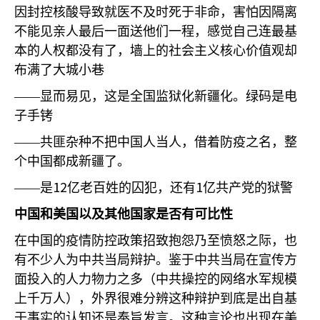
因封控核酸导致就医不及时死于非命，害怕因隔离
不能见亲人最后一面送他们一程，感觉自己连最基
本的人权都没有了，墙上的社会主义核心价值观却
布满了大城小巷
——显而易见，这是全国监狱化新疆化。绿码是电
子手铐
——共匪杂种不把中国人当人，借着防疫之名，整
个中国都成新疆了。
12
1
——是
亿老百姓的囚犯，还有
亿共产党的狱警
中国和美国以及其他国家是否有可比性
在中国的疫情防控政策招致抱怨乃至愤怒之际，也
有不少人为中共当局辩护。鉴于中共当局在宣传方
面投入的人力物力之多（中共操控的网络水军规模
上千万人），外界很难分辨这种辩护到底是出自基
于事实的认知还是奉旨发言。这种言论也出现在美