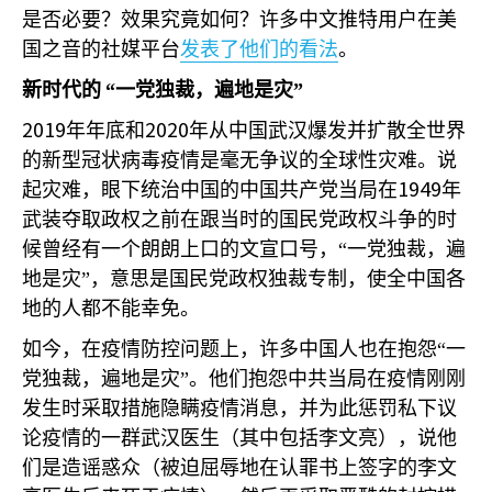
是否必要？效果究竟如何？许多中文推特用户在美
国之音的社媒平台
发表了他们的看法
。
新时代的
“一党独裁，遍地是灾”
2019
2020
年年底和
年从中国武汉爆发并扩散全世界
的新型冠状病毒疫情是毫无争议的全球性灾难。说
1949
起灾难，眼下统治中国的中国共产党当局在
年
武装夺取政权之前在跟当时的国民党政权斗争的时
候曾经有一个朗朗上口的文宣口号，“一党独裁，遍
地是灾”，意思是国民党政权独裁专制，使全中国各
地的人都不能幸免。
如今，在疫情防控问题上，许多中国人也在抱怨“一
党独裁，遍地是灾”。他们抱怨中共当局在疫情刚刚
发生时采取措施隐瞒疫情消息，并为此惩罚私下议
论疫情的一群武汉医生（其中包括李文亮），说他
们是造谣惑众（被迫屈辱地在认罪书上签字的李文