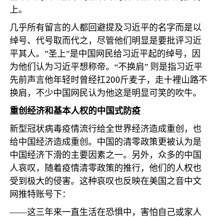
上。
几乎所有留言的人都回避提及习近平的名字而是以
绰号、代号取而代之，尽管他们明显是要批评习近
平其人。”圣上”是中国网民给习近平起的绰号，因
为他们认为习近平想称帝。“不换肩”
则是指习近平
200
先前声言他年轻时曾经扛
斤麦子，走十裡山路不
换肩，不少中国网民认为他这是明显可笑的吹牛。
重创经济和基本人权的中国式防疫
新型冠状病毒疫情流行给全世界经济造成重创，也
给中国经济造成重创。中国的清零政策更被认为是
中国经济下滑的主要因素之一。另外，众多的中国
人哀叹，随着疫情清零政策的推行，他们的人权也
受到极大的侵害。这种哀叹也反映在美国之音中文
网推特账号下：
——这三年来一直生活在恐惧中，害怕自己或家人