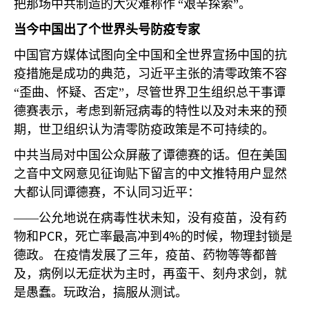
把那场中共制造的大灾难称作
“艰辛探索”。
当今中国出了个世界头号防疫专家
中国官方媒体试图向全中国和全世界宣扬中国的抗
疫措施是成功的典范，习近平主张的清零政策不容
“歪曲、怀疑、否定”，尽管世界卫生组织总干事谭
德赛表示，考虑到新冠病毒的特性以及对未来的预
期，世卫组织认为清零防疫政策是不可持续的。
中共当局对中国公众屏蔽了谭德赛的话。但在美国
之音中文网意见征询贴下留言的中文推特用户显然
大都认同谭德赛，不认同习近平：
——公允地说在病毒性状未知，没有疫苗，没有药
PCR
4%
物和
，死亡率最高冲到
的时候，物理封锁是
德政。
在疫情发展了三年，疫苗、药物等等都普
及，病例以无症状为主时，再蛮干、刻舟求剑，就
是愚蠢。玩政治，搞服从测试。