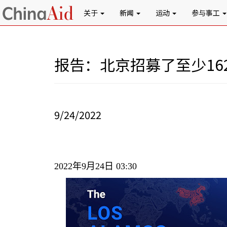
关于
新闻
运动
参与事工
报告：北京招募了至少1
9/24/2022
2022
年
9
月
24
日
03:30