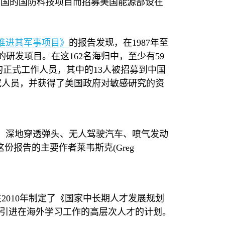
中国的国防科技项目而招募美国能源部设在
推进其军事项目》
的报告发现，在
1987
年至
的研发项目。在这
162
名海归中，至少有
59
的正式工作人员，其中的
13
人被招募到中国
究人员，并获得了美国政府对敏感研究的资
、深地穿透弹头、无人驾驶汽车、喷气发动
这份报告的主要作者莱韦斯克
(Greg
在
2010
年制定了《国家中长期人才发展规划
引进在海外学习工作的高层次人才的计划。