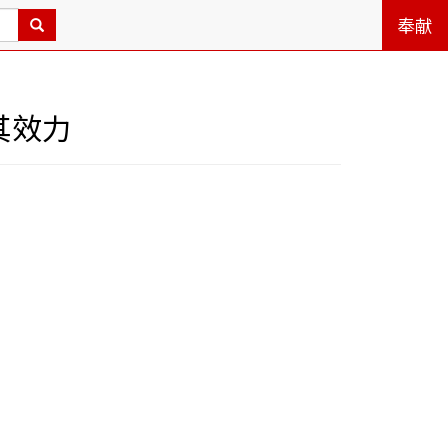
奉献
其效力