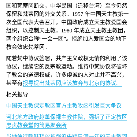
国和梵蒂冈断交，中华民国（迁移台湾）至今仍然
保留和梵蒂冈的外交关系。
1957
年中国天主教第一
次全国代表大会召开，中国政府成立天主教爱国会
组织，以控制天主教，
1980
年成立天主教主教团，
两个组织合称
“
一会一团
”
。拒绝加入爱国会的地下
教会效忠梵蒂冈。
随着梵中协议签署，共产主义政权无情的利用了该
协议，继续它的反宗教运动。维持中梵协议将破坏
了教会的道德权威，许多虔诚的人对此并不高兴，
甚至有
报导提出梵蒂冈应该放弃与北京的协议。
相关报导
中国天主教保定教区官方主教牧函引发巨大争议
河北地方政府趁董保禄主教住院，强拆了正定教区
忠贞教会堂的简易聚会所
当地信徒呼吁释放被强迫失踪已满一年的天主教河