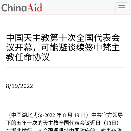
T
o
g
g
l
中国天主教第十次全国代表会
e
n
议开幕，可能避谈续签中梵主
a
教任命协议
v
i
g
a
t
i
8/19/2022
o
n
（中国湖北武汉
-2022
年
8
月
19
日）中共官方领导
下的五年一次的天主教全国代表会议近日（
18
日）