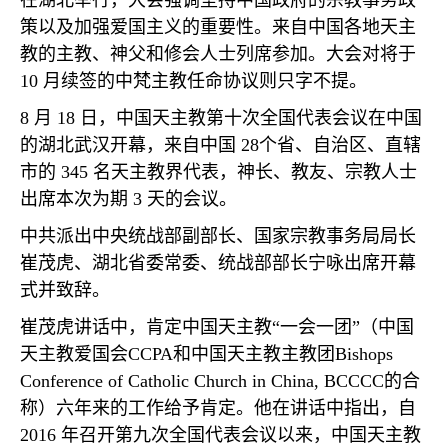
在湖北举行，大会强调坚持中国政府的宗教事务政
策以及加强爱国主义的重要性。来自中国各地天主
教的主教、神父和修会人士列席参加。大会对将于
10
月续签的中梵主教任命协议则只字不提。
8
月
18
日，中国天主教第十次全国代表会议在中国
的湖北武汉开幕，来自中国
28
个省、自治区、直辖
市的
345
名天主教界代表，神长、教友、宗教人士
出席本次为期
3
天的会议。
中共派出中央统战部副部长、国家宗教事务局局长
崔茂虎、湖北省委常委、统战部部长宁咏出席开幕
式并致辞。
崔茂虎讲话中，肯定中国天主教
“
一会一团
”
（中国
天主教爱国会
CCPA
和中国天主教主教团
Bishops
Conference of Catholic Church in China, BCCCC
的合
称）六年来的工作给予肯定。他在讲话中指出，自
2016
年召开第九次全国代表会议以来，中国天主教