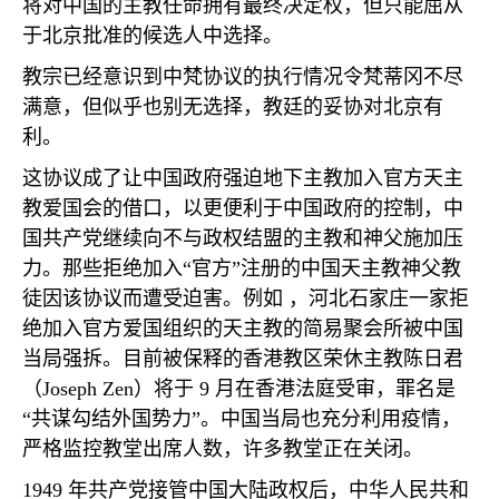
将对中国的主教任命拥有最终决定权，但只能屈从
于北京批准的候选人中选择。
教宗已经意识到中梵协议的执行情况令梵蒂冈不尽
满意，但似乎也别无选择，教廷的妥协对北京有
利。
这协议成了让中国政府强迫地下主教加入官方天主
教爱国会的借口，以更便利于中国政府的控制，中
国共产党继续向不与政权结盟的主教和神父施加压
力。那些拒绝加入
“
官方
”
注册的中国天主教神父教
徒因该协议而遭受迫害。例如 ，河北石家庄一家拒
绝加入官方爱国组织的天主教的简易聚会所被中国
当局强拆。目前被保释的香港教区荣休主教陈日君
（
Joseph Zen
）将于
9
月在香港法庭受审，罪名是
“
共谋勾结外国势力
”
。中国当局也充分利用疫情，
严格监控教堂出席人数，许多教堂正在关闭。
1949
年共产党接管中国大陆政权后，中华人民共和