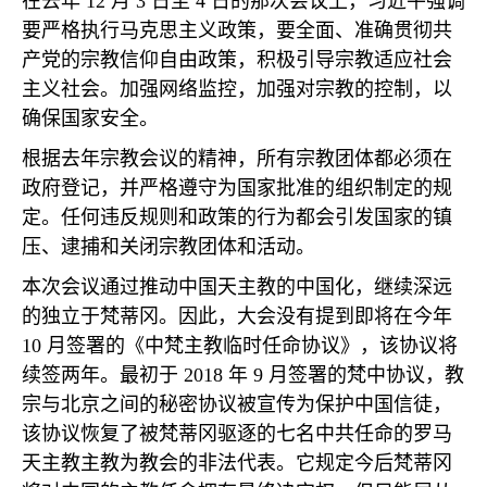
在去年
12
月
3
日至
4
日的那次会议上，习近平强调
要严格执行马克思主义政策，要全面、准确贯彻共
产党的宗教信仰自由政策，积极引导宗教适应社会
主义社会。加强网络监控，加强对宗教的控制，以
确保国家安全。
根据去年宗教会议的精神，所有宗教团体都必须在
政府登记，并严格遵守为国家批准的组织制定的规
定。任何违反规则和政策的行为都会引发国家的镇
压、逮捕和关闭宗教团体和活动。
本次会议通过推动中国天主教的中国化，继续深远
的独立于梵蒂冈。因此，大会没有提到即将在今年
10
月签署的《中梵主教临时任命协议》，该协议将
续签两年。最初于
2018
年
9
月签署的梵中协议，教
宗与北京之间的秘密协议被宣传为保护中国信徒，
该协议恢复了被梵蒂冈驱逐的七名中共任命的罗马
天主教主教为教会的非法代表。它规定今后梵蒂冈