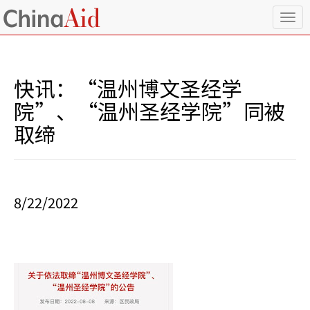
T
o
g
g
l
快讯：“温州博文圣经学
e
n
院”、“温州圣经学院”同被
a
取缔
v
i
g
a
t
i
8/22/2022
o
n