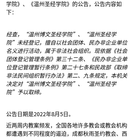
学院》、《温州圣经学院》的公告，公告内容如
下：
“
”
“
经查，
温州博文圣经学院
、
温州圣经学
”
院
未经登记，擅自以社会团体、民办非企业单位
名义进行活动，属于非法社会组织。现依据《社会
团体登记管理条例》第三十二条、《民办非企业单
位登记管理暂行条例》第二十七条和民政部《取缔
非法民间组织暂行办法》第二、九条规定，本机关
“
”
“
决定对
温州博文圣经学院
、
温州圣经学
”
院
予以取缔。
2022
8
5
公告日期是
年
月
日。
近两周内教案频发，全国各地许多教会或教会机构
都遭遇到不同程度的逼迫，成都秋雨圣约教会、西