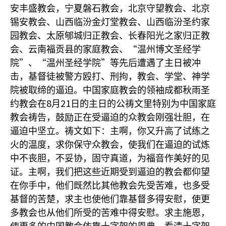
安丰盛教会，宁夏磐石教会，北京守望教会、北京
锡安教会、山西临汾金灯堂教会、山西临汾圣约家
园教会、太原郇城归正教会、长春阳光之家归正教
“
会、云南福贡县的家庭教会、
温州博文圣经学
”
“
”
院
、
温州圣经学院
等先后遭遇了主日被冲
击，基督徒被警方殴打、刑拘，教会、学堂、神学
院被取缔的逼迫。中国家庭教会的领袖成都秋雨圣
8
21
约教会在
月
日的主日的公祷文里特别为中国家庭
教会祷告，鼓励正在受逼迫的众教会刚强壮胆，在
逼迫中坚立。祷文如下：主啊，你又升高了试练之
火的温度，求你保守众教会，使我们在逼迫的试炼
中不丧胆，不妥协，固守真道，为福音作美好的见
证。主啊，我们把这些近期受到逼迫的教会都仰望
在你手中，他们既然比其他教会先受苦难，也多受
基督的苦楚，求主也使他们靠基督多得安慰，使更
多教会也从他们所受的苦难中得安慰。求主施恩，