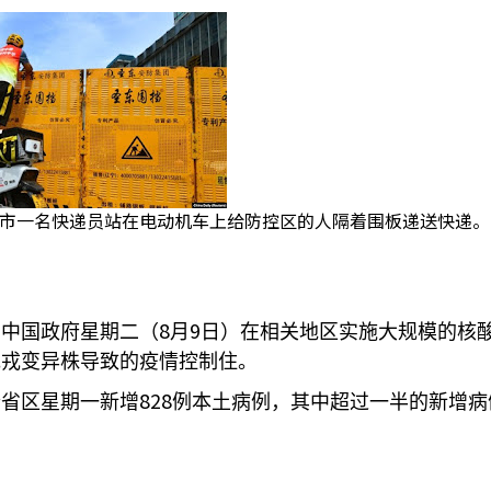
市一名快递员站在电动机车上给防控区的人隔着围板递送快递。(20
8
9
，中国政府星期二（
月
日）在相关地区实施大规模的核
克戎变异株导致的疫情控制住。
828
个省区星期一新增
例本土病例，其中超过一半的新增病