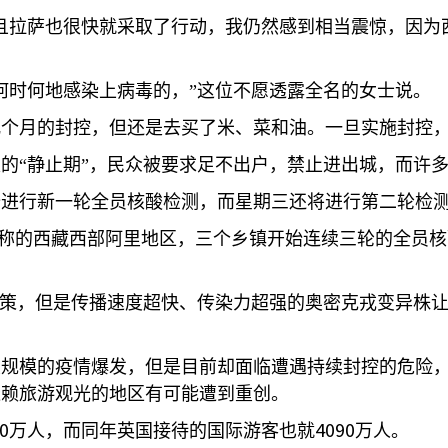
且拉萨也很快就采取了行动，我仍然感到相当震惊，因为
何时何地感染上病毒的，”这位不愿透露全名的女士说。
几个月的封控，但还是去买了米、菜和油。一旦实施封控
的“静止期”，民众被要求足不出户，禁止进出城，而许
始进行新一轮全员核酸检测，而星期三还将进行第二轮检
”之称的西藏西部阿里地区，三个乡镇开始连续三轮的全员
政策，但是传播速度超快、传染力超强的奥密克戎变异株
大规模的疫情爆发，但是目前却面临遭遇持续封控的危险
依赖旅游观光的地区有可能遭到重创。
0
4090
万人，而同年英国接待的国际游客也就
万人。