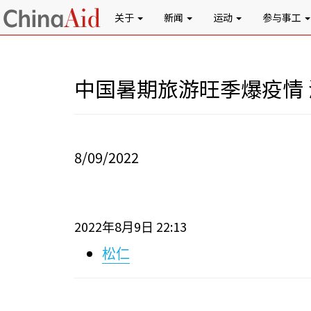
关于
新闻
运动
参与事工
中国暑期旅游旺季爆疫情
8/09/2022
2022
8
9
22:13
年
月
日
松仁