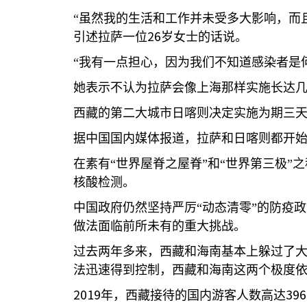
“虽然我的生活和工作并未受多大影响，而
26
引述拉萨一位
岁女士的话说。
“我有一点担心，因为我们不知道感染者是
她表示不认为拉萨会像上海那样实施长达
西藏的第二大城市日喀则决定实施为期三天
据中国国内媒体报道，拉萨和日喀则都开
在素有“世界屋脊之屋脊”和“世界第三极
核酸检测。
中国政府仍然坚持严厉“动态清零”的防疫
做法面临前所未有的重大挑战。
过去两年多来，西藏和海南基本上躲过了
法迅速得到控制，西藏和海南这两个极度
2019
396
年，西藏接待的国内游客人数高达