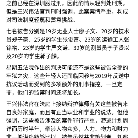
之前已经在深圳服过刑，因此酌情从轻判处刑期。
但是王兴伟法官判刑时强调，此案案情严重，构成
对司法制度轻蔑和蓄意挑战。
19
20
七名被告分别是
岁无业人士廖子文、
岁的技术
25
23
员郑子豪、
岁的学生张俊富、
岁的运输工人张
23
32
铭裕、
岁的学生严文谦、
岁的测量员李子贤以
20
及
岁的学生郭子麟。
星期五法院作出的判决可能还不是这些被告全部的
2019
牢狱之灾。这些年轻人还面临因参与
年反送中
抗议活动而受到的多项额外的刑事指控。一旦定
罪，他们的监禁时间还将加长。
王兴伟法官在法庭上接纳辩护律师有关这些被告来
自良好家庭，而且有正当职业和学业的说法。但他
强调，这些被告涉及的案件罪行严重，潜逃计划周
详而历时半年，牵涉人物众多，人力、物力和财力
非一般潜逃能够比拟，被告虽然并非策划者，却都