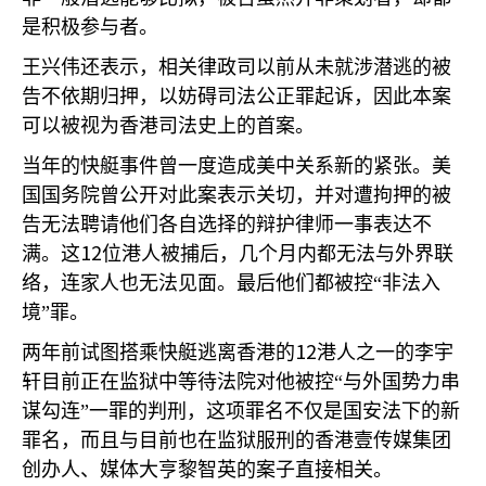
是积极参与者。
王兴伟还表示，相关律政司以前从未就涉潜逃的被
告不依期归押，以妨碍司法公正罪起诉，因此本案
可以被视为香港司法史上的首案。
当年的快艇事件曾一度造成美中关系新的紧张。美
国国务院曾公开对此案表示关切，并对遭拘押的被
告无法聘请他们各自选择的辩护律师一事表达不
12
满。这
位港人被捕后，几个月内都无法与外界联
络，连家人也无法见面。最后他们都被控“非法入
境”罪。
12
两年前试图搭乘快艇逃离香港的
港人之一的李宇
轩目前正在监狱中等待法院对他被控“与外国势力串
谋勾连”一罪的判刑，这项罪名不仅是国安法下的新
罪名，而且与目前也在监狱服刑的香港壹传媒集团
创办人、媒体大亨黎智英的案子直接相关。