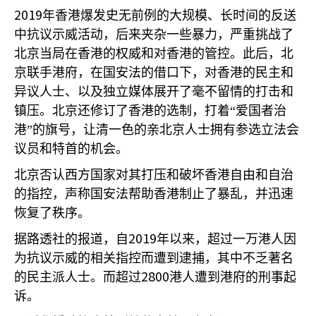
2019
年香港爆发史无前例的大规模、长时间的反送
中抗议示威活动，后来夹杂一些暴力，严重挑战了
北京当局在香港的权威和对香港的管控。此后，北
京联手港府，在国安法的借口下，对香港的民主和
异议人士、以及独立媒体展开了毫不留情的打击和
镇压。北京还修订了香港的选制，打着“爱国者治
港”的旗号，让清一色的亲北京人士拥有参选立法会
议员和特首的机会。
北京否认西方国家对其打压和破坏香港自由和自治
的指控，声称国安法帮助香港制止了暴乱，并迅速
恢复了秩序。
2019
据路透社的报道，自
年以来，超过一万港人因
为抗议示威的相关指控而遭到逮捕，其中不乏著名
2800
的民主派人士。而超过
港人遭到港府的刑事起
诉。