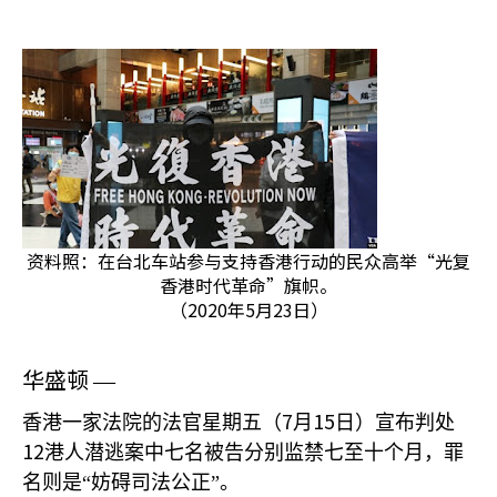
资料照：在台北车站参与支持香港行动的民众高举“光复
香港时代革命”旗帜。
（2020年5月23日）
华盛顿
—
7
15
香港一家法院的法官星期五（
月
日）宣布判处
12
港人潜逃案中七名被告分别监禁七至十个月，罪
名则是“妨碍司法公正”。