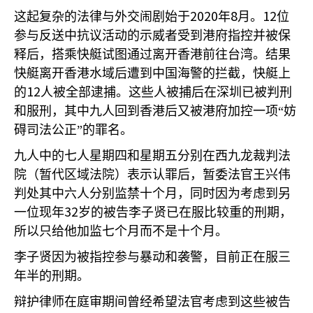
2020
8
12
这起复杂的法律与外交闹剧始于
年
月。
位
参与反送中抗议活动的示威者受到港府指控并被保
释后，搭乘快艇试图通过离开香港前往台湾。结果
快艇离开香港水域后遭到中国海警的拦截，快艇上
12
的
人被全部逮捕。这些人被捕后在深圳已被判刑
和服刑，其中九人回到香港后又被港府加控一项“妨
碍司法公正”的罪名。
九人中的七人星期四和星期五分别在西九龙裁判法
院（暂代区域法院）表示认罪后，暂委法官王兴伟
判处其中六人分别监禁十个月，同时因为考虑到另
32
一位现年
岁的被告李子贤已在服比较重的刑期，
所以只给他加监七个月而不是十个月。
李子贤因为被指控参与暴动和袭警，目前正在服三
年半的刑期。
辩护律师在庭审期间曾经希望法官考虑到这些被告