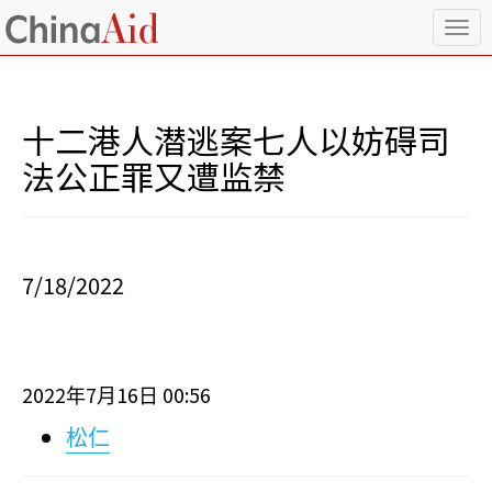
T
o
g
g
l
十二港人潜逃案七人以妨碍司
e
n
法公正罪又遭监禁
a
v
i
g
a
7/18/2022
t
i
o
n
2022
7
16
00:56
年
月
日
松仁