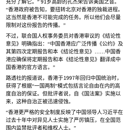
91
充分了解它。”
岁高龄的孔杰荣告诉美国之音。
“香港政府被告知，要扭转北京对香港的独裁进程。
这当然是香港不可能完成的任务。所以他们会尽量
限制对这份报告的传播。”
不过，联合国人权事务委员对香港审议的《结论性
意见》明确指出：“中国香港应广泛传播《公约》及
其第四次定期报告和本《结论性意见》……中国香
港应确保将定期报告和本《结论性意见》翻译成中
国香港的官方语言。”
1997
路透社的报道说，香港于
年回归中国统治时，
获得了根据“一国两制”模式包括言论自由在内的高
度自治的保证。但批评者说，自《国法案》实施以
来，这种自治正被迅速侵蚀。
“香港更严格的安全制度反映了中国领导人习近平在
过去十年中对异见人士实施了严厉镇压，在全国范
围内监禁批评者和维权人士。”