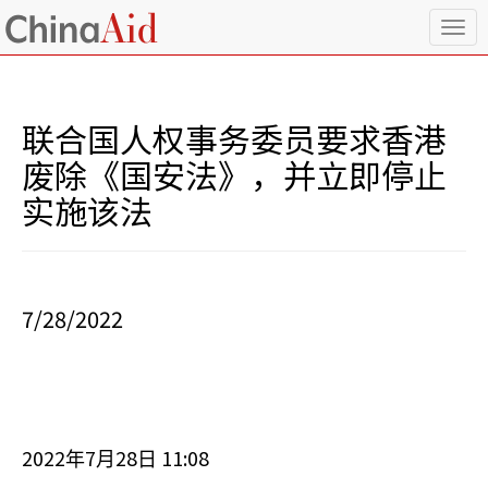
T
o
g
g
l
联合国人权事务委员要求香港
e
n
废除《国安法》，并立即停止
a
实施该法
v
i
g
a
t
i
7/28/2022
o
n
2022
7
28
11:08
年
月
日