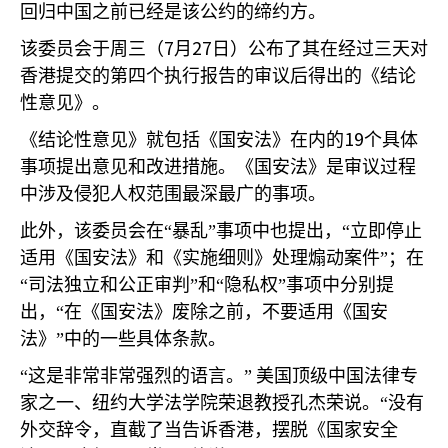
回归中国之前已经是该公约的缔约方。
7
27
该委员会于周三（
月
日）公布了其在经过三天对
香港提交的第四个执行报告的审议后得出的《结论
性意见》。
19
《结论性意见》就包括《国安法》在内的
个具体
事项提出意见和改进措施。《国安法》是审议过程
中涉及侵犯人权范围最深最广的事项。
此外，该委员会在“暴乱”事项中也提出，“立即停止
适用《国安法》和《实施细则》处理煽动案件”；在
“司法独立和公正审判”和“隐私权”事项中分别提
出，“在《国安法》废除之前，不要适用《国安
法》”中的一些具体条款。
“这是非常非常强烈的语言。”
美国顶级中国法律专
家之一、纽约大学法学院荣退教授孔杰荣说。“没有
外交辞令，直截了当告诉香港，摆脱《国家安全